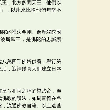
天王、北方多聞天王，他們以
剛」，以此來比喻他們無堅不
佛陀的護法金剛。像摩竭陀國
的波斯匿王，是佛陀的忠誠護
建八萬四千佛塔供養，舉行第
皇后，迎請鑑真大師建立日本
有皇帝和尚之稱的梁武帝，奉
代佛教的護法，如周宣德在各
處，流通佛教書籍。以上這些