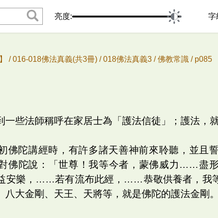
亮度:
字
 /
016-018佛法真義(共3冊) /
018佛法真義3 /
佛教常識 /
p08
到一些法師稱呼在家居士為「護法信徒」；護法，
初佛陀講經時，有許多諸天善神前來聆聽，並且
對佛陀說：「世尊！我等今者，蒙佛威力……盡
益安樂，……若有流布此經，……恭敬供養者，我
、八大金剛、天王、天將等，就是佛陀的護法金剛