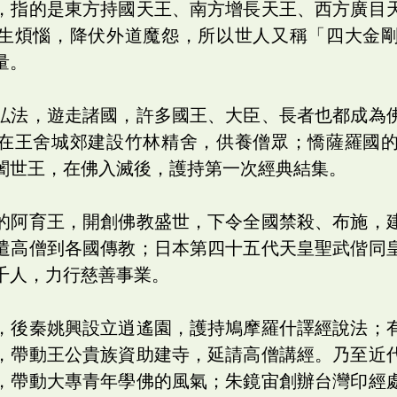
，指的是東方持國天王、南方增長天王、西方廣目
生煩惱，降伏外道魔怨，所以世人又稱「四大金
量。
弘法，遊走諸國，許多國王、大臣、長者也都成為
在王舍城郊建設竹林精舍，供養僧眾；憍薩羅國
闍世王，在佛入滅後，護持第一次經典結集。
的阿育王，開創佛教盛世，下令全國禁殺、布施，
遣高僧到各國傳教；日本第四十五代天皇聖武偕同
千人，力行慈善事業。
，後秦姚興設立逍遙園，護持鳩摩羅什譯經說法；
，帶動王公貴族資助建寺，延請高僧講經。乃至近
，帶動大專青年學佛的風氣；朱鏡宙創辦台灣印經