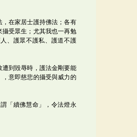
法，在家居士護持佛法；各有
來攝受眾生；尤其我也一再勉
護人、護眾不護私、護道不護
教遭到毀辱時，護法金剛要能
」，意即慈悲的攝受與威力的
所謂「續佛慧命」，令法燈永