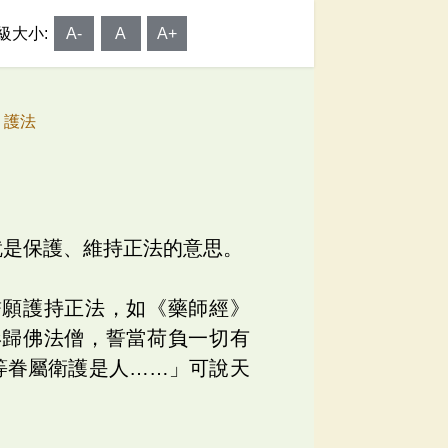
級大小:
A-
A
A+
5 護法
就是保護、維持正法的意思。
誓願護持正法，如《藥師經》
形歸佛法僧，誓當荷負一切有
等眷屬衛護是人……」可說天
。