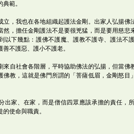
的典範。
成立，我也在各地組織起護法金剛。出家人弘揚佛
當然，擔任金剛護法不是要很兇猛，而是要用慈悲
到以下幾點：護佛不護魔、護教不護寺、護法不
護善不護惡、護小不護老。
剛來自社會各階層，平時協助佛法的弘揚，但當佛
護佛教，這就是佛門所謂的「菩薩低眉，金剛怒目
分出家、在家，而是僧信四眾應該承擔的責任，
徒的使命與職責。