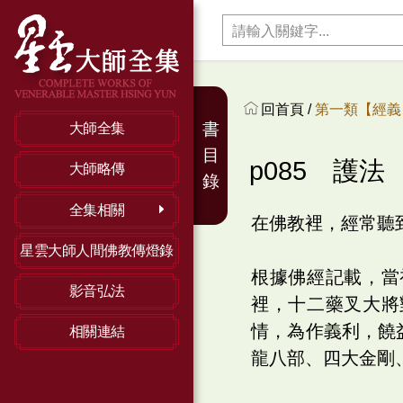
回首頁 /
第一類【經義】
書
大師全集
目
p085 護法
大師略傳
錄
全集相關
在佛教裡，經常聽
星雲大師人間佛教傳燈錄
根據佛經記載，當
影音弘法
裡，十二藥叉大將
情，為作義利，饒
相關連結
龍八部、四大金剛