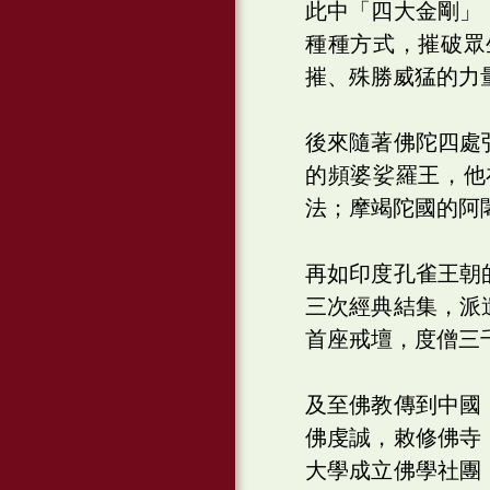
此中「四大金剛」
種種方式，摧破眾
摧、殊勝威猛的力
後來隨著佛陀四處
的頻婆娑羅王，他
法；摩竭陀國的阿
再如印度孔雀王朝
三次經典結集，派
首座戒壇，度僧三
及至佛教傳到中國
佛虔誠，敕修佛寺
大學成立佛學社團