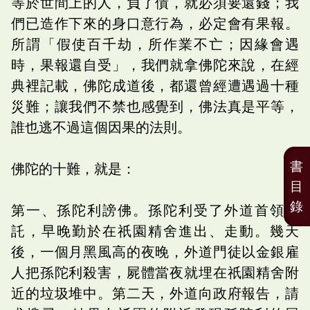
等於世間上的人，負了債，就必須要還錢；我
們已造作下來的身口意行為，必定會有果報。
所謂「假使百千劫，所作業不亡；因緣會遇
時，果報還自受」，我們就拿佛陀來說，在經
典裡記載，佛陀成道後，都還曾經遭遇過十種
災難；讓我們不禁也感覺到，佛法真是平等，
誰也逃不過這個因果的法則。
書
佛陀的十難，就是：
目
錄
第一、孫陀利謗佛。孫陀利受了外道首領囑
託，早晚勤於在祇園精舍進出、走動。幾天
後，一個月黑風高的夜晚，外道門徒以金銀雇
人把孫陀利殺害，屍體當夜就埋在祇園精舍附
近的垃圾堆中。第二天，外道向政府報告，請