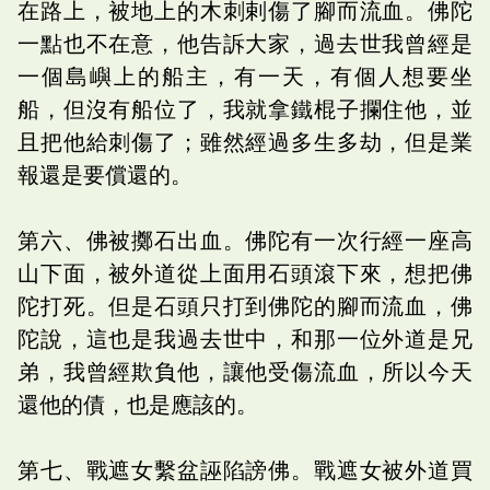
在路上，被地上的木刺剌傷了腳而流血。佛陀
一點也不在意，他告訴大家，過去世我曾經是
一個島嶼上的船主，有一天，有個人想要坐
船，但沒有船位了，我就拿鐵棍子攔住他，並
且把他給刺傷了；雖然經過多生多劫，但是業
報還是要償還的。
第六、佛被擲石出血。佛陀有一次行經一座高
山下面，被外道從上面用石頭滾下來，想把佛
陀打死。但是石頭只打到佛陀的腳而流血，佛
陀說，這也是我過去世中，和那一位外道是兄
弟，我曾經欺負他，讓他受傷流血，所以今天
還他的債，也是應該的。
第七、戰遮女繫盆誣陷謗佛。戰遮女被外道買