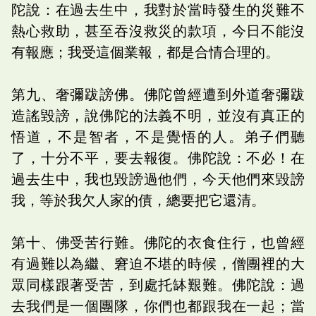
陀說：在過去生中，我對於當時發生的災難不
熱心救助，甚至吞沒救災的款項，今日不能沒
有報應；我受這個業報，都是合情合理的。
第九、奢彌跋謗佛。佛陀曾經遭到外道奢彌跋
造謠毀謗，說佛陀的法義不明，並沒有真正的
悟道，不是智者，不是覺悟的人。弟子們聽
了，十分不平，要去報復。佛陀說：不必！在
過去生中，我也毀謗過他們，今天他們來毀謗
我，等於我欠人家的債，總要把它還清。
第十、佛受苦行難。佛陀的衣食住行，也曾經
有過難以為繼、窘迫不堪的時候，僧團裡的大
眾同樣跟著受苦，到處托缽艱難。佛陀說：過
去我們是一個團隊，你們也都跟我在一起；當