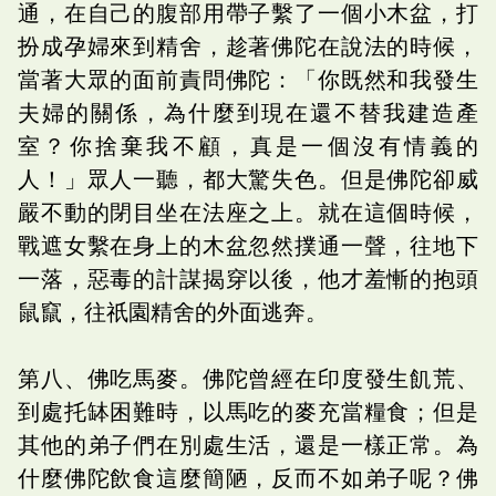
通，在自己的腹部用帶子繫了一個小木盆，打
扮成孕婦來到精舍，趁著佛陀在說法的時候，
當著大眾的面前責問佛陀：「你既然和我發生
夫婦的關係，為什麼到現在還不替我建造產
室？你捨棄我不顧，真是一個沒有情義的
人！」眾人一聽，都大驚失色。但是佛陀卻威
嚴不動的閉目坐在法座之上。就在這個時候，
戰遮女繫在身上的木盆忽然撲通一聲，往地下
一落，惡毒的計謀揭穿以後，他才羞慚的抱頭
鼠竄，往祇園精舍的外面逃奔。
第八、佛吃馬麥。佛陀曾經在印度發生飢荒、
到處托缽困難時，以馬吃的麥充當糧食；但是
其他的弟子們在別處生活，還是一樣正常。為
什麼佛陀飲食這麼簡陋，反而不如弟子呢？佛