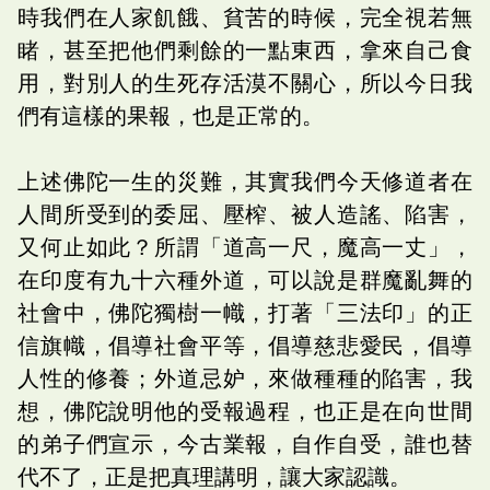
時我們在人家飢餓、貧苦的時候，完全視若無
睹，甚至把他們剩餘的一點東西，拿來自己食
用，對別人的生死存活漠不關心，所以今日我
們有這樣的果報，也是正常的。
上述佛陀一生的災難，其實我們今天修道者在
人間所受到的委屈、壓榨、被人造謠、陷害，
又何止如此？所謂「道高一尺，魔高一丈」，
在印度有九十六種外道，可以說是群魔亂舞的
社會中，佛陀獨樹一幟，打著「三法印」的正
信旗幟，倡導社會平等，倡導慈悲愛民，倡導
人性的修養；外道忌妒，來做種種的陷害，我
想，佛陀說明他的受報過程，也正是在向世間
的弟子們宣示，今古業報，自作自受，誰也替
代不了，正是把真理講明，讓大家認識。