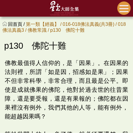
回首頁 /
第一類【經義】 /
016-018佛法真義(共3冊) /
018
佛法真義3 /
佛教常識 /
p130 佛陀十難
p130 佛陀十難
佛教最值得人信仰的，是「因果」。在因果的
法則裡，所謂「如是因，招感如是果」；因果
不但非常科學，非常合理，而且最是公平。即
使是成就佛果的佛陀，他對於過去世的往昔業
障，還是要受報，還是有果報的；佛陀都在因
果裡沒有例外，我們其他的人等，能有例外，
能超越因果嗎？