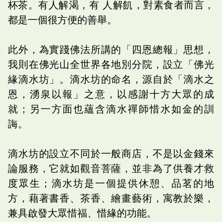
杯茶。有人解渴，有‭ ‬人解飢，對素食者而言，
都是一個很方便的善舉。
此外，為實踐佛法所講的「四恩總報」思想，
我則在佛光山全世界各地別分院，設立「佛光
緣滴水坊」。滴水坊的命名，源自於「滴水之
恩，湧泉以報」之意，以感謝十方大眾的成
就；另一方面也蘊含滴水禪師惜水如金的訓
誨。
滴水坊的設立不同於一般商店，不是以金錢來
論服務，它就如觀音菩薩，並非為了供養才救
度眾生；滴水坊是一個提供休憩、品茗的地
方，藉著書香、茶香、繪畫藝術，寓教於樂，
兼具啟發大眾惜福、惜緣的功能。