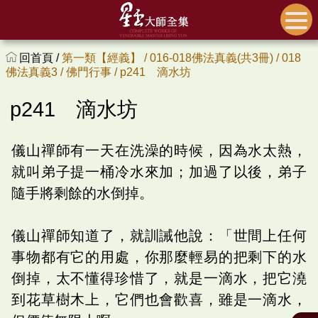
回首頁 /
第一類【經義】 /
016-018佛法真義(共3冊) /
018
佛法真義3 /
佛門行事 /
p241 滴水坊
p241 滴水坊
儀山禪師有一天在洗澡的時候，因為水太熱，
就叫弟子提一桶冷水來加；加過了以後，弟子
隨手將剩餘的水倒掉。
儀山禪師知道了，就訓誡他說：「世間上任何
事物都有它的用處，你那麼輕易的把剩下的水
倒掉，太不懂得珍惜了，就是一滴水，把它澆
到花草樹木上，它們也會歡喜，雖是一滴水，