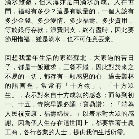
滴水雖微，但大海亦是由滴水所成。人在世
間，福報有多少？這是有數量的，一個人該有
多少金錢、多少愛情、多少福壽、多少資用，
等於銀行存款；浪費開支，終有盡時，因此要
節用惜福，雖是滴水，也不可任意丟棄。
回想我童年生活的家鄉蘇北，大家過的苦日
子，都是一飯難求，三餐不繼，因此對於來之
不易的一切，都存有一顆感恩的心。過去叢林
的語言裡，常常有「十方物」、「十方眾
生」，表示對來自十方成就的感念；而每到初
一、十五，寺院早課必誦〈寶鼎讚〉：「端為
人民祝安康，福壽綿長。」以表示對大眾的感
謝。因為個人生存在這世間上，都要靠著士農
工商，各行各業的人士，提供我們生活所需。