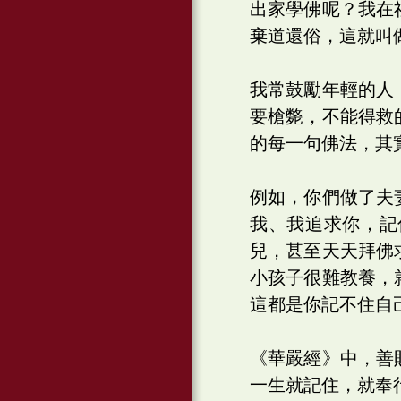
出家學佛呢？我在
棄道還俗，這就叫
我常鼓勵年輕的人
要槍斃，不能得救
的每一句佛法，其
例如，你們做了夫
我、我追求你，記
兒，甚至天天拜佛
小孩子很難教養，
這都是你記不住自
《華嚴經》中，善
一生就記住，就奉