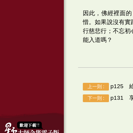
因此，佛經裡面的
惜。如果說沒有實
行慈悲行；不忘初
能入道嗎？
p125
上一則 :
p131
下一則 :