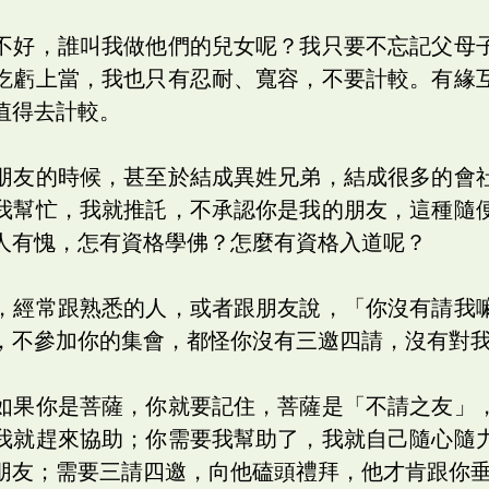
不好，誰叫我做他們的兒女呢？我只要不忘記父母
吃虧上當，我也只有忍耐、寬容，不要計較。有緣
值得去計較。
朋友的時候，甚至於結成異姓兄弟，結成很多的會
我幫忙，我就推託，不承認你是我的朋友，這種隨
人有愧，怎有資格學佛？怎麼有資格入道呢？
，經常跟熟悉的人，或者跟朋友說，「你沒有請我
，不參加你的集會，都怪你沒有三邀四請，沒有對
如果你是菩薩，你就要記住，菩薩是「不請之友」
我就趕來協助；你需要我幫助了，我就自己隨心隨
朋友；需要三請四邀，向他磕頭禮拜，他才肯跟你