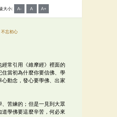
級大小:
A-
A
A+
8 不忘初心
也經常引用《維摩經》裡面的
記住當初為什麼你要信佛、學
舉心動念，發心要學佛、出家
學、苦練的；但是一見到大眾
知道學佛要這麼辛苦，何必來