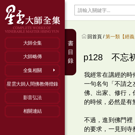
回首頁 /
第一類【經義】
書
大師全集
目
p128 不忘
大師略傳
錄
全集相關
我經常在講經的時
一句名句「不請之
星雲大師人間佛教傳燈錄
佛、出家、修行，
影音弘法
的時候，必然是有
相關連結
不過，進到佛門裡
的要求，一見到寺