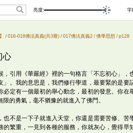
亮度:
字
 /
016-018佛法真義(共3冊) /
017佛法真義2 /
佛學思想 /
p12
初心
候，引用《華嚴經》裡的一句格言「不忘初心」，
友」。我的意思是，我們修行學道，最要緊的是要
你必定有一個最初的舉心動念，最初的發意。你在
無限的勇氣，毫不猶豫的就進入了佛門。
，也不是一下子就進入天堂，你還是需要苦修、苦
務的繁重，一見到各種的服務，你就灰心，覺得早