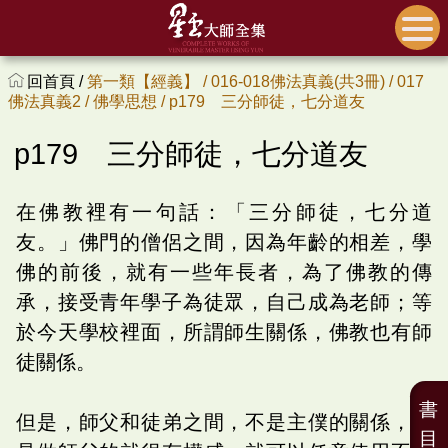
回首頁 /
第一類【經義】 /
016-018佛法真義(共3冊) /
017
佛法真義2 /
佛學思想 /
p179 三分師徒，七分道友
p179 三分師徒，七分道友
在佛教裡有一句話：「三分師徒，七分道
友。」佛門的僧侶之間，因為年齡的相差，學
佛的前後，就有一些年長者，為了佛教的傳
承，接受青年學子為徒眾，自己成為老師；等
於今天學校裡面，所謂師生關係，佛教也有師
徒關係。
書
但是，師父和徒弟之間，不是主僕的關係，不
目