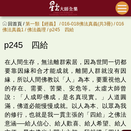
回首頁 /
第一類【經義】 /
016-018佛法真義(共3冊) /
016
佛法真義1 /
佛法義理 /
p245 四給
p245 四給
在人間生存，無法離群索居，因為世間一切都
要靠因緣和合才能成就，離開人群就沒有因
緣，所以人間佛教以「人」為本，要重視他人
的存在、需要、苦樂、安危等。太虛大師曾
說：「人成即佛成，是名真現實。」人道圓
滿，佛道必能慢慢成就。以人為本、以眾為我
的修行，也就是我一貫主張的「四給」之佛法
意涵──給人信心、給人歡喜、給人希望、給人