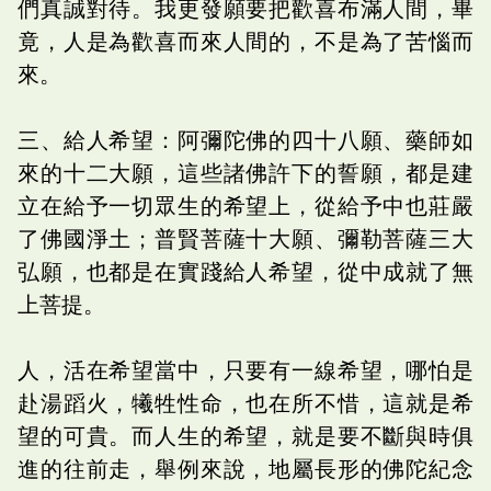
們真誠對待。我更發願要把歡喜布滿人間，畢
竟，人是為歡喜而來人間的，不是為了苦惱而
來。
三、給人希望：阿彌陀佛的四十八願、藥師如
來的十二大願，這些諸佛許下的誓願，都是建
立在給予一切眾生的希望上，從給予中也莊嚴
了佛國淨土；普賢菩薩十大願、彌勒菩薩三大
弘願，也都是在實踐給人希望，從中成就了無
上菩提。
人，活在希望當中，只要有一線希望，哪怕是
赴湯蹈火，犧牲性命，也在所不惜，這就是希
望的可貴。而人生的希望，就是要不斷與時俱
進的往前走，舉例來說，地屬長形的佛陀紀念