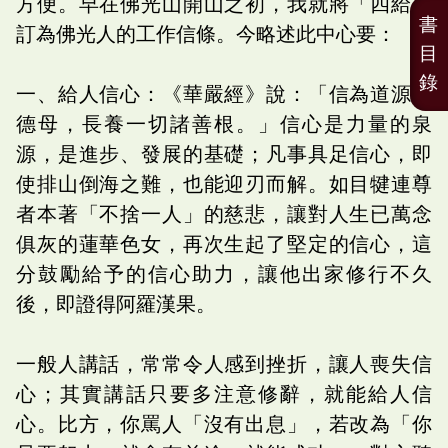
方便。早在佛光山開山之初，我就將「四給」
書
訂為佛光人的工作信條。今略述此中心要：
目
錄
一、給人信心：《華嚴經》說：「信為道源功
德母，長養一切諸善根。」信心是力量的泉
源，是進步、發展的基礎；凡事具足信心，即
使排山倒海之難，也能迎刃而解。如目犍連尊
者本著「不捨一人」的慈悲，讓對人生已萬念
俱灰的蓮華色女，再次生起了堅定的信心，這
分鼓勵給予的信心助力，讓他出家修行不久
後，即證得阿羅漢果。
一般人講話，常常令人感到挫折，讓人喪失信
心；其實講話只要多注意修辭，就能給人信
心。比方，你罵人「沒有出息」，若改為「你