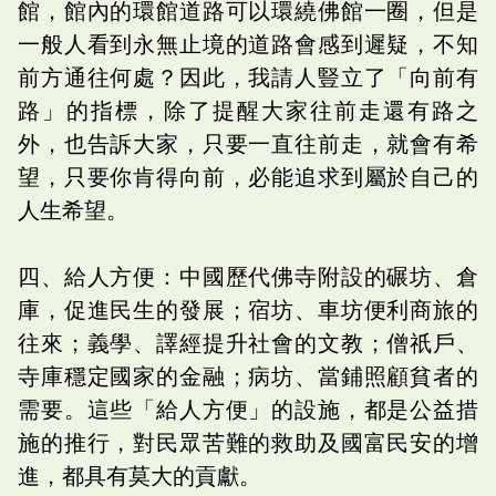
館，館內的環館道路可以環繞佛館一圈，但是
一般人看到永無止境的道路會感到遲疑，不知
前方通往何處？因此，我請人豎立了「向前有
路」的指標，除了提醒大家往前走還有路之
外，也告訴大家，只要一直往前走，就會有希
望，只要你肯得向前，必能追求到屬於自己的
人生希望。
四、給人方便：中國歷代佛寺附設的碾坊、倉
庫，促進民生的發展；宿坊、車坊便利商旅的
往來；義學、譯經提升社會的文教；僧祇戶、
寺庫穩定國家的金融；病坊、當鋪照顧貧者的
需要。這些「給人方便」的設施，都是公益措
施的推行，對民眾苦難的救助及國富民安的增
進，都具有莫大的貢獻。