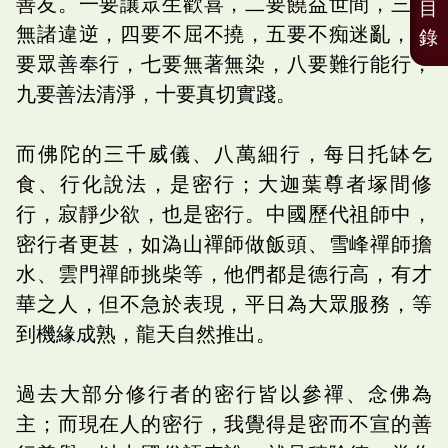
善友。一要讓眾生歡喜，二要饒益世間，三要
目
無諸違逆，四要不屈不撓，五要不痴迷亂，六
錄
要眾善奉行，七要無著無染，八要難行能行，
九要善法清淨，十要真切實踐。
而佛陀的三千威儀、八萬細行，每日托缽乞
食、行化說法，是密行；大迦葉尊者塚間修
行，寂靜少欲，也是密行。中國歷代祖師中，
密行者更甚，如溈山禪師做飯頭、雪峰禪師擔
水、雲門禪師挑柴等，他們都是德行高，有才
華之人，但不急於表現，平日為大眾服務，等
到機緣成熟，龍天自然推出。
過去大部分修行者的密行皆以參禪、念佛為
主；而現在人的密行，我覺得是密而不宣的善