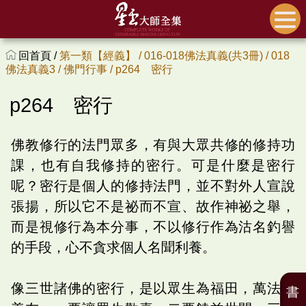
回首頁 /
第一類【經義】 /
016-018佛法真義(共3冊) /
018
佛法真義3 /
佛門行事 /
p264 密行
p264 密行
佛教修行的法門眾多，有與大眾共修的修持功
課，也有自我修持的密行。可是什麼是密行
呢？密行是個人的修持法門，並不對外人宣說
張揚，所以它不是祕而不宣、故作神祕之舉，
而是視修行為本分事，不以修行作為沽名釣譽
的手段，心不貪求個人名聞利養。
像三世諸佛的密行，是以眾生為福田，萬法為
書