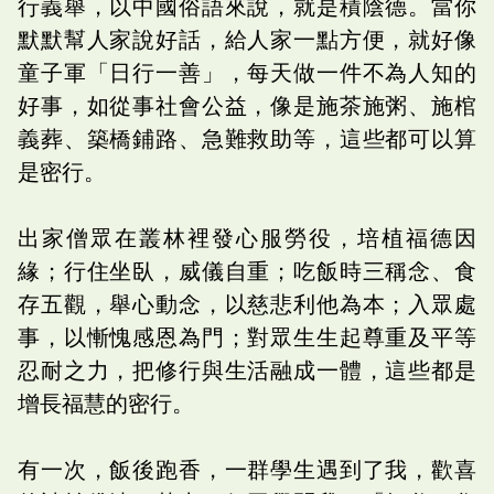
行義舉，以中國俗語來說，就是積陰德。當你
默默幫人家說好話，給人家一點方便，就好像
童子軍「日行一善」，每天做一件不為人知的
好事，如從事社會公益，像是施茶施粥、施棺
義葬、築橋鋪路、急難救助等，這些都可以算
是密行。
出家僧眾在叢林裡發心服勞役，培植福德因
緣；行住坐臥，威儀自重；吃飯時三稱念、食
存五觀，舉心動念，以慈悲利他為本；入眾處
事，以慚愧感恩為門；對眾生生起尊重及平等
忍耐之力，把修行與生活融成一體，這些都是
增長福慧的密行。
有一次，飯後跑香，一群學生遇到了我，歡喜