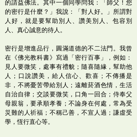
的請益佛法。其中一個同學問我：「師父！您
的密行是什麼？」我說：「對人好。」所謂對
人好，就是要幫助別人、讚美別人、包容別
人、真心誠意的待人。
密行是增進品行，圓滿道德的不二法門。我曾
在《佛光教科書》寫過「密行百事」，例如：
見人要微笑，處事有禮貌；隨喜隨緣，幫助他
人；口說讚美，給人信心、歡喜；不傳播是
非，不將憂苦帶給別人；遠離菸酒色情，生活
自治自律；交談要微笑，口角一回合；侍奉父
母親翁，要承順孝養；不論身在何處，常為受
災難的人祈福；不稱己善，不宣人過；謙虛受
學，恆行直心等。