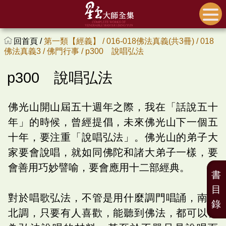
回首頁 /
第一類【經義】 /
016-018佛法真義(共3冊) /
018
佛法真義3 /
佛門行事 /
p300 說唱弘法
p300 說唱弘法
佛光山開山屆五十週年之際，我在「話說五十
年」的時候，曾經提倡，未來佛光山下一個五
十年，要注重「說唱弘法」。佛光山的弟子大
家要會說唱，就如同佛陀和諸大弟子一樣，要
會善用巧妙譬喻，要會應用十二部經典。
書
目
對於唱歌弘法，不管是用什麼調門唱誦，南腔
錄
北調，只要有人喜歡，能聽到佛法，都可以作