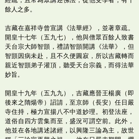
餘人之多。
吉藏在嘉祥寺曾宣講《法華經》，並著章疏。
開皇十七年（五九七），他與僧眾百餘人致書
天台宗大師智顗，禮請智顗開講《法華》，但
智顗因病未赴，且不久便圓寂，所以吉藏轉而
親近智顗弟子灌頂，聽受天台宗義，而得法華
妙旨。
開皇十九年（五九九），吉藏應晉王楊廣（即
後來之隋煬帝）詔請，至京師（長安）任日嚴
寺住持，極力宣揚八不中道妙理。初登法座，
道俗自四方雲集而至，盛況可謂空前。此外，
他並在各地講述諸經，以興隆三論為主，故世