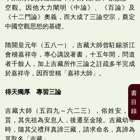
空觀。因他大力闡明《中論》、《百論》及
《十二門論》奧義，而大成了三論空宗，奠定
中國空觀思想的基礎。
隋開皇元年（五八一），吉藏大師曾駐錫浙江
會稽嘉祥寺，專心講說著書，十五年間，問道
者千餘人，加上吉藏所作三論之註疏多半完成
於嘉祥寺，因而世稱「嘉祥大師」。
得天獨厚 專習三論
書
目
吉藏大師（五四九～六二三），俗姓安，名
錄
貰，其先祖為安息人，後遷至金陵。吉藏幼年
時，隨其父禮拜真諦三藏，請求命名，真諦為
其取名「吉藏」。