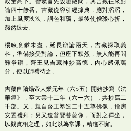
較量高下。僧璨首先設題徵問，與吉藏往來對
論四十餘番。吉藏從容引經據典，應對滔滔，
加上風度泱泱，詞色和藹，最後使僧璨心折，
赧然退去。
楊暕意猶未盡，延長辯論兩天，吉藏探取義
科，準備接受對論，但座下默然，無人能再問
難爭辯，齊王見吉藏神妙高德，內心感佩萬
分，便以師禮待之。
吉藏自隋煬帝大業元年（六○五）開始抄寫《法
華經》，至大業十二年（六一六），共抄寫二
千部。又，親自督工塑造二十五尊佛像，捨房
安置禮拜；另又造普賢菩薩像，而對之禪坐，
以觀實相之理，如此以為常課，精進不懈。