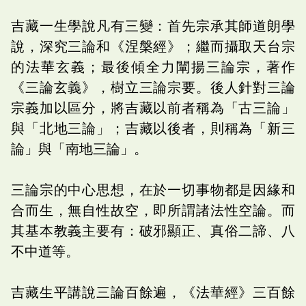
吉藏一生學說凡有三變：首先宗承其師道朗學
說，深究三論和《涅槃經》；繼而攝取天台宗
的法華玄義；最後傾全力闡揚三論宗，著作
《三論玄義》，樹立三論宗要。後人針對三論
宗義加以區分，將吉藏以前者稱為「古三論」
與「北地三論」；吉藏以後者，則稱為「新三
論」與「南地三論」。
三論宗的中心思想，在於一切事物都是因緣和
合而生，無自性故空，即所謂諸法性空論。而
其基本教義主要有：破邪顯正、真俗二諦、八
不中道等。
吉藏生平講說三論百餘遍，《法華經》三百餘