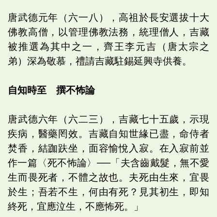
唐武德元年（六一八），高祖於長安選拔十大
佛教高僧，以管理佛教法務，統理僧人，吉藏
被推選為其中之一，齊王李元吉（唐太宗之
弟）深為敬慕，禮請吉藏駐錫延興寺供養。
自知時至 撰不怖論
唐武德六年（六二三），吉藏七十五歲，示現
疾病，醫藥罔效。吉藏自知世緣已盡，命侍者
焚香，結跏趺坐，面容愉悅入寂。在入寂前並
作一篇〈死不怖論〉──「夫含齒戴髮，無不愛
生而畏死者，不體之故也。夫死由生來，宜畏
於生；吾若不生，何由有死？見其初生，即知
終死，宜應泣生，不應怖死。」