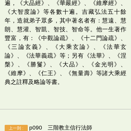
遍，《大品經》、《華嚴經》、《維摩經》、
《大智度論》等各數十遍。吉藏弘法五十餘
年，造就弟子眾多，其中著名者有：慧遠、慧
朗、慧灌、智凱、智技、智命等。他一生著作
豐富，有：《中觀論疏》、《十二門論疏》、
《三論玄義》、《大乘玄論》、《法華玄
論》、《法華義疏》等；另有《法華》、《涅
槃》、《勝鬘》、《大品》、《金光明》、
《維摩》、《仁王》、《無量壽》等諸大乘經
典之註釋及略論等書。
p090 三階教主信行法師
上一則 :