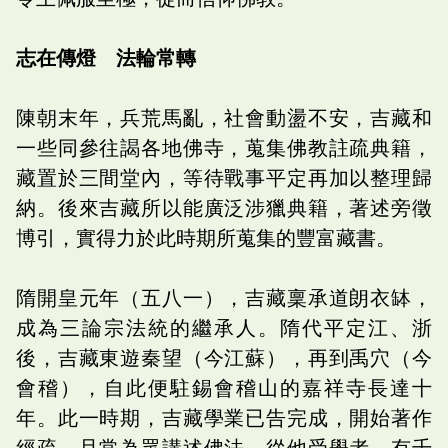
志在傳燈 法輪常轉
陳朝末年，兵荒馬亂，社會動盪不安，吉藏和
一些同參往謁各地佛寺，蒐集佛教註疏典籍，
藏置於三間堂內，等待戰事平定再加以整理歸
納。後來吉藏所以能廣泛涉獵典籍，著述旁徵
博引，實得力於此時期所蒐集的豐富藏書。
隋開皇元年（五八一），吉藏稟承道朗衣缽，
成為三論宗法統的繼承人。隋代平定江、浙
後，吉藏東遊秦望（今江蘇），再到禹穴（今
會稽），自此便駐錫會稽山的嘉祥寺長達十
年。此一時期，吉藏學業已告完成，開始著作
經疏，且常為眾講述佛法，從他受學者，有千