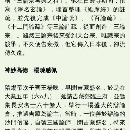
稱「三論宗再興之祖」。他在日嚴寺期間，撰
寫《淨名玄論》，埋首整理《維摩經》的註
疏，並先後完成《中論疏》、《百論疏》、
《十二門論疏》等三論註疏，從而創造「三論
宗」。雖然三論宗後來受到天台宗、唯識宗的
競爭，不久便告衰微，但它傳入日本後，卻流
傳久遠。
神妙高德 楊暕感佩
隋煬帝次子齊王楊暕，早聞吉藏盛名，於是在
大業五年（六○九），延請吉藏蒞臨王府，並邀
集長安名士六十餘人，舉行一場盛大的辯論
會，推選吉藏為論主。當時，一位善於辯論的
沙門僧璨，自號三國論師，聞吉藏盛名，特來