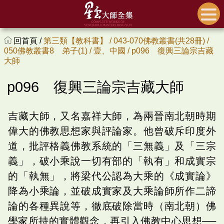
回首頁 /
第三類【教科書】 /
043-070佛教叢書(共28冊) /
050佛教叢書8 弟子(1) /
壹、中國 /
p096 復興三論宗吉藏
大師
p096 復興三論宗吉藏大師
吉藏大師，又名嘉祥大師，為兩晉南北朝時期
偉大的佛教思想家與評論家。他曾破斥印度外
道，批評格義佛教系統的「三無義」及「三宗
義」，破小乘說一切有部的「執有」和成實宗
的「執無」，將梁代公認為大乘的《成實論》
降為小乘論，並破成實家及大乘論師所作二諦
論的各種異說等，徹底破除當時（南北朝）佛
學家所持的實體觀念，再引入佛教中心思想──