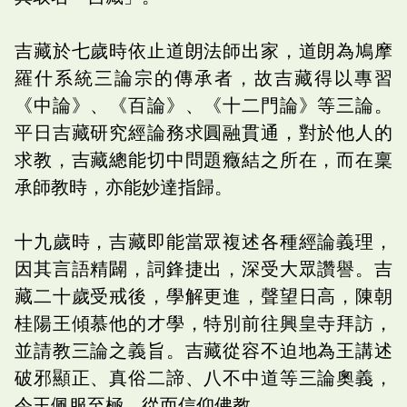
吉藏於七歲時依止道朗法師出家，道朗為鳩摩
羅什系統三論宗的傳承者，故吉藏得以專習
《中論》、《百論》、《十二門論》等三論。
平日吉藏研究經論務求圓融貫通，對於他人的
求教，吉藏總能切中問題癥結之所在，而在稟
承師教時，亦能妙達指歸。
十九歲時，吉藏即能當眾複述各種經論義理，
因其言語精闢，詞鋒捷出，深受大眾讚譽。吉
藏二十歲受戒後，學解更進，聲望日高，陳朝
桂陽王傾慕他的才學，特別前往興皇寺拜訪，
並請教三論之義旨。吉藏從容不迫地為王講述
破邪顯正、真俗二諦、八不中道等三論奧義，
令王佩服至極，從而信仰佛教。