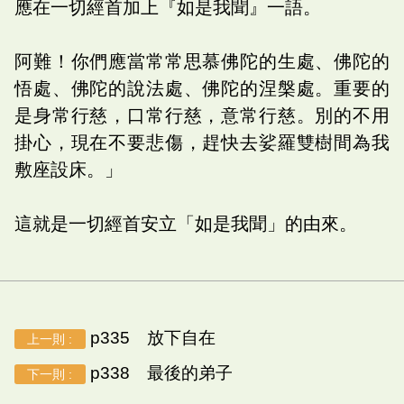
應在一切經首加上『如是我聞』一語。
阿難！你們應當常常思慕佛陀的生處、佛陀的
悟處、佛陀的說法處、佛陀的涅槃處。重要的
是身常行慈，口常行慈，意常行慈。別的不用
掛心，現在不要悲傷，趕快去娑羅雙樹間為我
敷座設床。」
這就是一切經首安立「如是我聞」的由來。
p335 放下自在
上一則 :
p338 最後的弟子
下一則 :