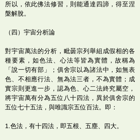
所以，依此佛法修習，則能通達四諦，得至涅
槃解脫。
（四）宇宙分析論
對宇宙萬法的分析，毗曇宗列舉組成假相的各
種要素，如色法、心法等皆為實體，故稱為
「說一切有部」；俱舍宗以為諸法中，如無表
色、不相應行法、無為法三者，不為實體；成
實宗則更進一步，認為色、心二法終究屬空，
將宇宙萬有分為五位八十四法，異於俱舍宗的
五位七十五法，與唯識宗五位百法。即：
1.色法，有十四法，即五根、五塵、四大。