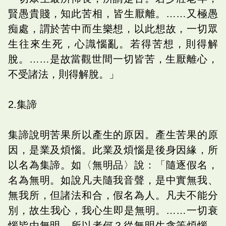
賢愚貴賤，知此苦相，皆生厭離。……又極愚
痴處，謂於苦中而生樂想，以此想故，一切眾
生往來生死，心識惱亂。若得苦想，則得解
脫。……是故當觀世間一切皆苦，生厭離心，
不受諸法，則得解脫。」
2.集諦
集諦說明苦果所以產生的原因。產生苦果的原
因，是業及煩惱。此業及煩惱是後身因緣，所
以名為集諦。如〈無明品〉說：「隨逐假名，
名為無明。如說凡夫隨我音聲，是中實無我、
無我所，但諸法和合，假名為人。凡夫不能分
別，故生我心，我心生即是無明。……一切衰
惱皆由無明。所以者何？從無明生貪等煩惱，