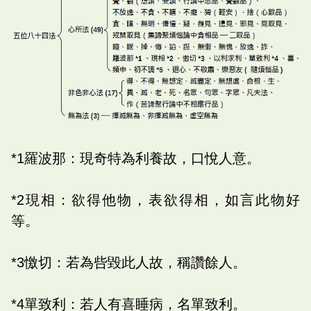
*1羅波那：現奇特為利養故，口悅人意。
*2現相：欲得他物，表欲得相，如言此物好
等。
*3憿切：若為呰毀此人故，稱讚餘人。
*4單致利：若人有喜睡病，名單致利。