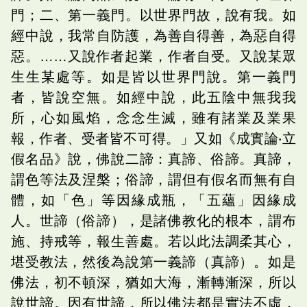
門；二、第一義門。以世界門故，說有我。如
經中說，我常自防護，為善自得善，為惡自得
惡。……又說作者起業，作者自受。又說某眾
生生某處等。如是皆以世界門說。第一義門
者，皆說空無。如經中說，此五陰中無我我
所，心如風焰，念念生滅，雖有諸業及業果
報，作者、受者皆不可得。」又如《成實論‧立
假名品》說，佛說二諦：真諦、俗諦。真諦，
謂色等法及涅槃；俗諦，謂但有假名而無有自
體，如「色」等因緣成瓶，「五蘊」因緣成
人。世諦（俗諦），是諸佛教化的根本，謂布
施、持戒等，報生善處。若以此法調柔其心，
堪受教法，然後為說第一義諦（真諦）。如是
佛法，初不頓深，猶如大海，漸轉漸深，所以
說世諦。因有世諦，所以佛法都是實法不虛，