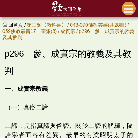
回首頁 /
第三類【教科書】 /
043-070佛教叢書(共28冊) /
059佛教叢書17 宗派(3) /
成實宗 /
p296 參、成實宗的教義
及其教判
p296 參、成實宗的教義及其教
判
一、成實宗教義
（一）真俗二諦
二諦，是指真諦與俗諦。關於二諦的解釋，隨
諸學者而各有差異。最早的有梁昭明太子的