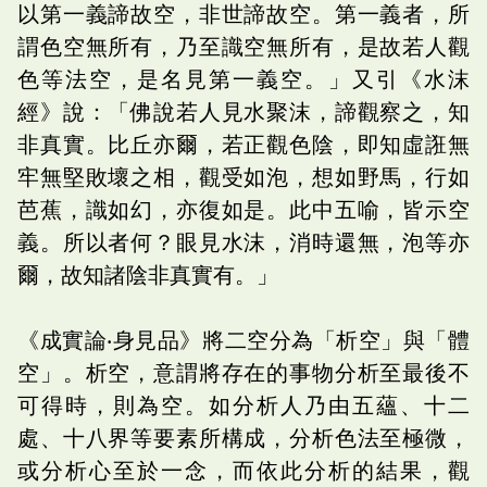
以第一義諦故空，非世諦故空。第一義者，所
謂色空無所有，乃至識空無所有，是故若人觀
色等法空，是名見第一義空。」又引《水沫
經》說：「佛說若人見水聚沫，諦觀察之，知
非真實。比丘亦爾，若正觀色陰，即知虛誑無
牢無堅敗壞之相，觀受如泡，想如野馬，行如
芭蕉，識如幻，亦復如是。此中五喻，皆示空
義。所以者何？眼見水沫，消時還無，泡等亦
爾，故知諸陰非真實有。」
《成實論‧身見品》將二空分為「析空」與「體
空」。析空，意謂將存在的事物分析至最後不
可得時，則為空。如分析人乃由五蘊、十二
處、十八界等要素所構成，分析色法至極微，
或分析心至於一念，而依此分析的結果，觀