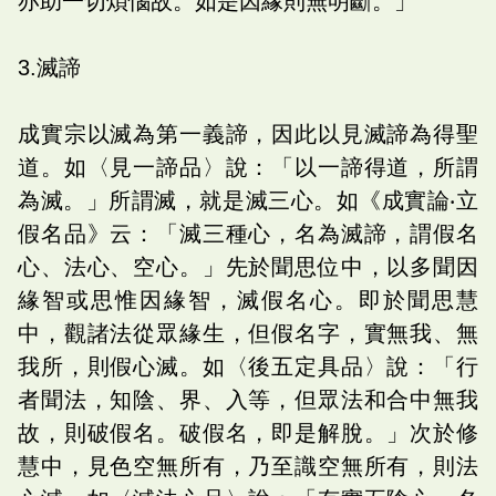
亦助一切煩惱故。如是因緣則無明斷。」
3.滅諦
成實宗以滅為第一義諦，因此以見滅諦為得聖
道。如〈見一諦品〉說：「以一諦得道，所謂
為滅。」所謂滅，就是滅三心。如《成實論‧立
假名品》云：「滅三種心，名為滅諦，謂假名
心、法心、空心。」先於聞思位中，以多聞因
緣智或思惟因緣智，滅假名心。即於聞思慧
中，觀諸法從眾緣生，但假名字，實無我、無
我所，則假心滅。如〈後五定具品〉說：「行
者聞法，知陰、界、入等，但眾法和合中無我
故，則破假名。破假名，即是解脫。」次於修
慧中，見色空無所有，乃至識空無所有，則法