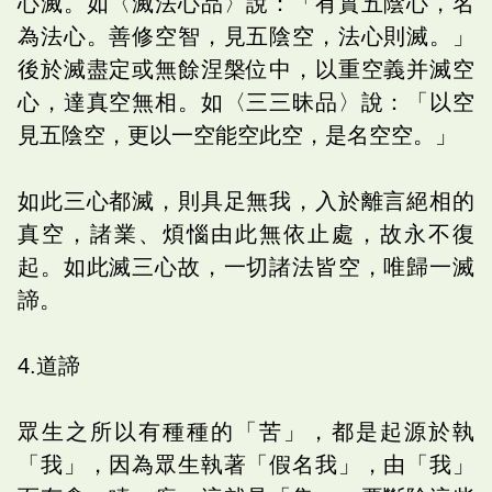
心滅。如〈滅法心品〉說：「有實五陰心，名
為法心。善修空智，見五陰空，法心則滅。」
後於滅盡定或無餘涅槃位中，以重空義并滅空
心，達真空無相。如〈三三昧品〉說：「以空
見五陰空，更以一空能空此空，是名空空。」
如此三心都滅，則具足無我，入於離言絕相的
真空，諸業、煩惱由此無依止處，故永不復
起。如此滅三心故，一切諸法皆空，唯歸一滅
諦。
4.道諦
眾生之所以有種種的「苦」，都是起源於執
「我」，因為眾生執著「假名我」，由「我」