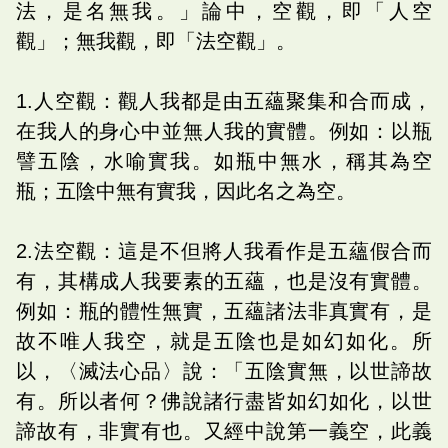
法，是名無我。」論中，空觀，即「人空
觀」；無我觀，即「法空觀」。
1.人空觀：觀人我都是由五蘊聚集和合而成，
在我人的身心中並無人我的實體。例如：以瓶
譬五陰，水喻實我。如瓶中無水，稱其為空
瓶；五陰中無有實我，因此名之為空。
2.法空觀：這是不但將人我看作是五蘊假合而
有，其構成人我要素的五蘊，也是沒有實體。
例如：瓶的體性無實，五蘊諸法非真實有，是
故不唯人我空，就是五陰也是如幻如化。所
以，〈滅法心品〉說：「五陰實無，以世諦故
有。所以者何？佛說諸行盡皆如幻如化，以世
諦故有，非實有也。又經中說第一義空，此義