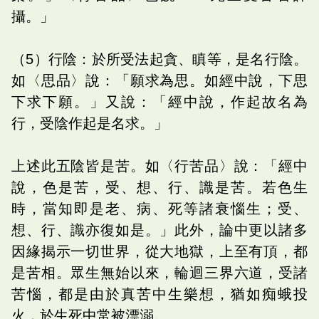
攝。」
（5）行陰：於所受法起貪、瞋等，是名行陰。
如〈思品〉說：「願求為思。如經中說，下思
下求下願。」又說：「經中說，作起故名為
行，受陰作起是名求。」
上述此五陰皆是苦。如〈行苦品〉說：「經中
說，色是苦，受、想、行、識是苦。若色生
時，當知即是老、病、死等諸衰惱生；受、
想、行、識亦復如是。」此外，論中更以諸多
因緣揭示一切世界，從大地獄，上至有頂，都
是苦相。眾生無始以來，輪迴三界六道，受諸
苦惱，都是由於真苦中生樂想，猶如痴蛾投
火，於生死中常被漂溺。