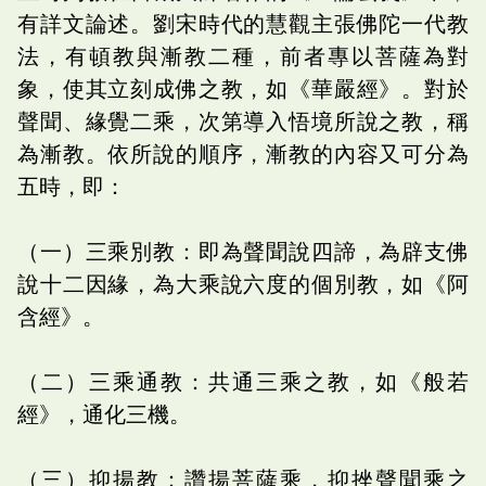
有詳文論述。劉宋時代的慧觀主張佛陀一代教
法，有頓教與漸教二種，前者專以菩薩為對
象，使其立刻成佛之教，如《華嚴經》。對於
聲聞、緣覺二乘，次第導入悟境所說之教，稱
為漸教。依所說的順序，漸教的內容又可分為
五時，即：
（一）三乘別教：即為聲聞說四諦，為辟支佛
說十二因緣，為大乘說六度的個別教，如《阿
含經》。
（二）三乘通教：共通三乘之教，如《般若
經》，通化三機。
（三）抑揚教：讚揚菩薩乘，抑挫聲聞乘之