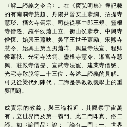
〈解二諦義之令旨〉。在《廣弘明集》裡記載
的有南澗寺慧超、丹陽尹晉安王蕭綱、招提寺
慧琰、栖玄寺曇宗、司徒從事中郎王規、靈根
寺僧遷、羅平侯蕭正立、衡山侯蕭恭、中興寺
僧懷、始興王蕭映、吳平王世子蕭勵、宋熙寺
慧令、始興王第五男蕭曄、興皇寺法宣、程卿
侯蕭祇、光宅寺法雲、靈根寺慧令、湘宮寺慧
興、莊嚴寺僧旻、宣武寺法寵、建業寺僧愍、
光宅寺敬脫等二十三位，各述二諦義的見解。
可見從梁代到陳代，二諦是佛教教義學上的重
要問題。
成實宗的教義，與三論相近，其觀察宇宙萬
有，立世界門及第一義門。此二門即真、俗二
諦。如〈論門品〉說：「論有二門：一、世界