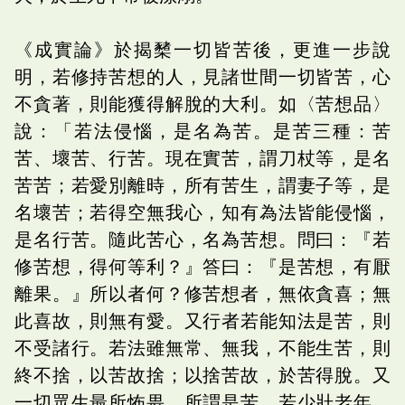
《成實論》於揭櫫一切皆苦後，更進一步說
明，若修持苦想的人，見諸世間一切皆苦，心
不貪著，則能獲得解脫的大利。如〈苦想品〉
說：「若法侵惱，是名為苦。是苦三種：苦
苦、壞苦、行苦。現在實苦，謂刀杖等，是名
苦苦；若愛別離時，所有苦生，謂妻子等，是
名壞苦；若得空無我心，知有為法皆能侵惱，
是名行苦。隨此苦心，名為苦想。問曰：『若
修苦想，得何等利？』答曰：『是苦想，有厭
離果。』所以者何？修苦想者，無依貪喜；無
此喜故，則無有愛。又行者若能知法是苦，則
不受諸行。若法雖無常、無我，不能生苦，則
終不捨，以苦故捨；以捨苦故，於苦得脫。又
一切眾生最所怖畏，所謂是苦。若少壯老年，