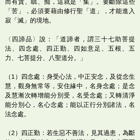
而有貪、瞋、痴，這就是「集」。要斷除這些
「苦」，必須要藉由修行聖「道」，才能進入
寂「滅」的境地。
〈四諦品〉說：「道諦者，謂三十七助菩提
法、四念處、四正勤、四如意足、五根、五
力、七菩提分、八聖道分。」
（1）四念處：身受心法，中正安念，及從念生
慧，觀身無常等，安住緣中，名身念處；是念
及慧漸次轉增能分別受，名受念處；又轉清淨
能分別心，名心念處；能以正行分別諸法，名
法念處。
（2）四正勤：若生惡不善法，見其過患，為斷