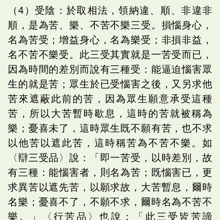
（4）受陰：於取相法，領納違、順、非違非
順，是為苦、樂、不苦不樂三受。損惱身心，
名為苦受；增益身心，名為樂受；非損非益，
名不苦不樂受。此三受其實就是一苦受而已，
因為時間的差別而說有三種受：能逼迫惱害眾
生的就是苦；眾生於已受惱害之後，又另求他
苦來遮蔽此前的苦，因為眾生願意承受這種
苦，所以大苦暫時歇息，這時的苦就被稱為
樂；憂喜未了，這時眾生既不願有苦，也不求
以他苦以遮此苦，這時稱苦為不苦不樂。如
〈辯三受品〉說：「即一苦受，以時差別，故
有三種：能惱害者，則名為苦；既惱害已，更
求異苦以遮先苦，以願求故，大苦暫息，爾時
名樂；憂喜不了，不願不求，爾時名為不苦不
樂。」〈行苦品〉也說：「此三受皆苦諦