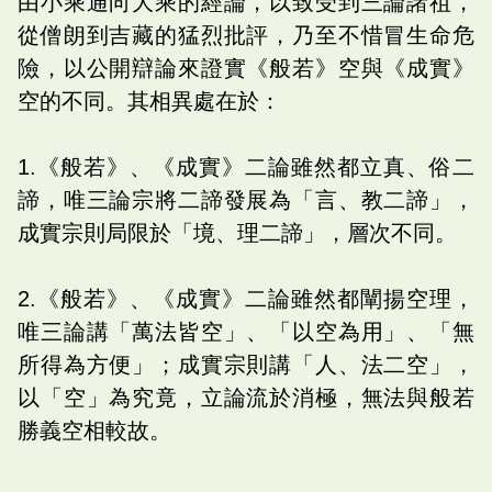
由小乘通向大乘的經論，以致受到三論諸祖，
從僧朗到吉藏的猛烈批評，乃至不惜冒生命危
險，以公開辯論來證實《般若》空與《成實》
空的不同。其相異處在於：
1.《般若》、《成實》二論雖然都立真、俗二
諦，唯三論宗將二諦發展為「言、教二諦」，
成實宗則局限於「境、理二諦」，層次不同。
2.《般若》、《成實》二論雖然都闡揚空理，
唯三論講「萬法皆空」、「以空為用」、「無
所得為方便」；成實宗則講「人、法二空」，
以「空」為究竟，立論流於消極，無法與般若
勝義空相較故。