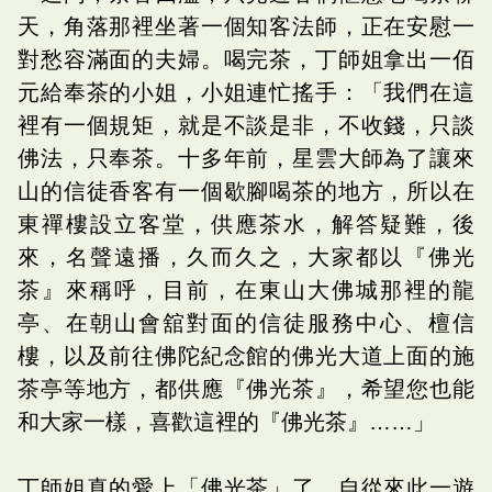
天，角落那裡坐著一個知客法師，正在安慰一
對愁容滿面的夫婦。喝完茶，丁師姐拿出一佰
元給奉茶的小姐，小姐連忙搖手：「我們在這
裡有一個規矩，就是不談是非，不收錢，只談
佛法，只奉茶。十多年前，星雲大師為了讓來
山的信徒香客有一個歇腳喝茶的地方，所以在
東禪樓設立客堂，供應茶水，解答疑難，後
來，名聲遠播，久而久之，大家都以『佛光
茶』來稱呼，目前，在東山大佛城那裡的龍
亭、在朝山會舘對面的信徒服務中心、檀信
樓，以及前往佛陀紀念館的佛光大道上面的施
茶亭等地方，都供應『佛光茶』，希望您也能
和大家一樣，喜歡這裡的『佛光茶』……」
丁師姐真的愛上「佛光茶」了，自從來此一遊