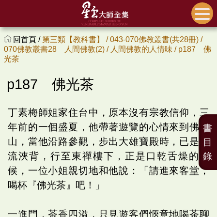
回首頁 /
第三類【教科書】 /
043-070佛教叢書(共28冊) /
070佛教叢書28 人間佛教(2) /
人間佛教的人情味 /
p187 佛
光茶
p187 佛光茶
丁素梅師姐家住台中，原本沒有宗教信仰，三
年前的一個盛夏，他帶著遊覽的心情來到佛光
書
山，當他沿路參觀，步出大雄寶殿時，已是汗
目
流浹背，行至東禪樓下，正是口乾舌燥的時
錄
候，一位小姐親切地和他說：「請進來客堂，
喝杯『佛光茶』吧！」
一進門，茶香四溢，只見遊客們愜意地喝茶聊