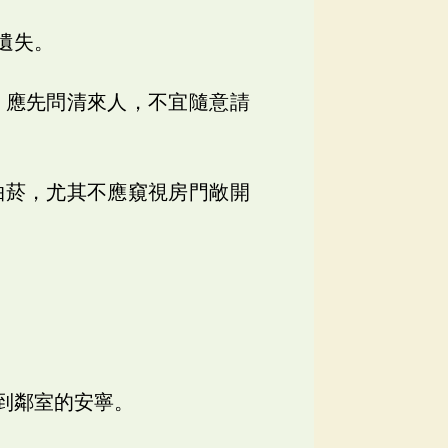
遺失。
，應先問清來人，不宜隨意請
抽菸，尤其不應窺視房門敞開
到鄰室的安寧。