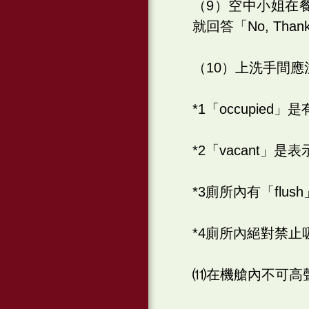
（9）空中小姐在餐
就回答「No‭, ‬T
（10）上洗手間
*1「occupie
*2「vacant
*3廁所內有「fl
*4廁所內絕對禁止
⑾在機艙內不可高