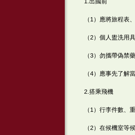
1.出國前
（1）應將旅程表
（2）個人盥洗用
（3）勿攜帶偽禁
（4）應事先了解
2.搭乘飛機
（1）行李件數、
（2）在候機室等