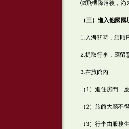
⑿飛機降落後，尚
（三）進入他國國
1.入海關時，須
2.提取行李，應
3.在旅館內
（1）進住房間，
（2）旅館大廳不
（3）行李由服務