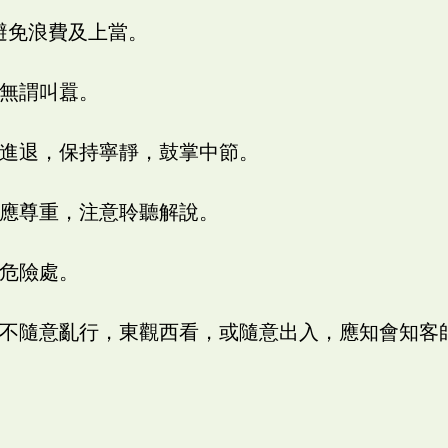
避免浪費及上當。
可無謂叫囂。
時進退，保持寧靜，鼓掌中節。
導應尊重，注意聆聽解說。
到危險處。
訪，不隨意亂行，東觀西看，或隨意出入，應知會知客