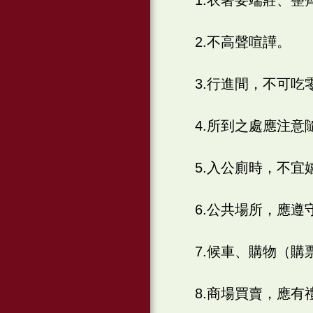
2.不高聲喧譁。
3.行進間，不可
4.所到之處應注
5.入公廁時，不
6.公共場所，應
7.候車、購物（
8.商場買賣，應有