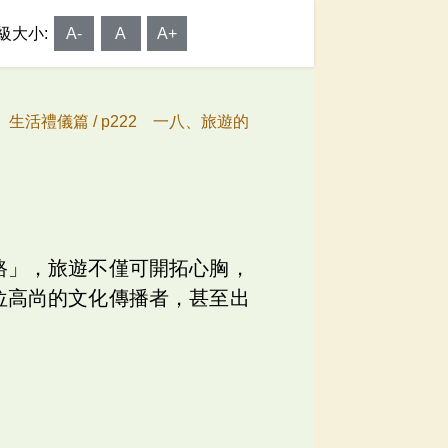
級大小:
A-
A
A+
、生活禮儀篇 /
p222 一八、旅遊的
路」，旅遊不僅可開拓心胸，
位高尚的文化傳播者，甚至出