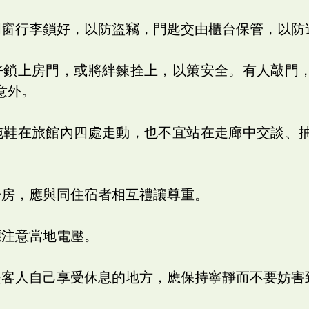
門窗行李鎖好，以防盜竊，門匙交由櫃台保管，以防
好鎖上房門，或將絆鍊拴上，以策安全。有人敲門
意外。
拖鞋在旅館內四處走動，也不宜站在走廊中交談、
。
一房，應與同住宿者相互禮讓尊重。
應注意當地電壓。
是客人自己享受休息的地方，應保持寧靜而不要妨害