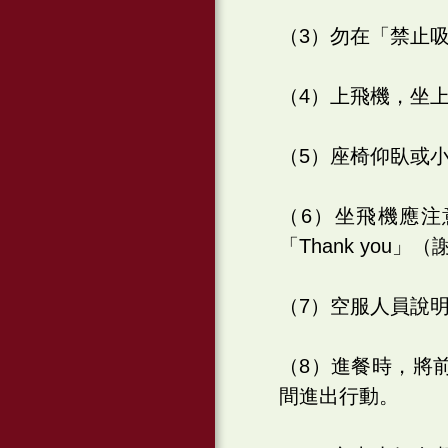
（3）勿在「禁止
（4）上飛機，坐
（5）座椅仰臥或
（6）坐飛機應注
「Thank you」
（7）空服人員說
（8）進餐時，將
間進出行動。