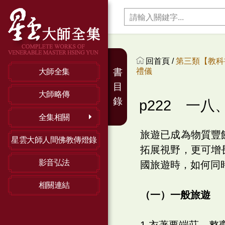
回首頁 /
第三類【教科
禮儀
書
大師全集
目
大師略傳
錄
p222 一
全集相關
旅遊已成為物質豐
星雲大師人間佛教傳燈錄
拓展視野，更可增
影音弘法
國旅遊時，如何同
相關連結
（一）一般旅遊
1.衣著要端莊、