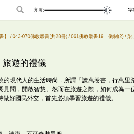
亮度:
字
書】 /
043-070佛教叢書(共28冊) /
061佛教叢書19 儀制(2) /
柒
八、旅遊的禮儀
饒的現代人的生活時尚，所謂「讀萬卷書，行萬里
長見聞，開啟智慧。然而在旅遊之際，如何成為一
時做好國民外交，首先必須學習旅遊的禮儀。
整齊、清潔，不可奇裝異服。