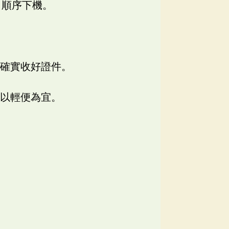
，順序下機。
必確實收好證件。
李以輕便為宜。