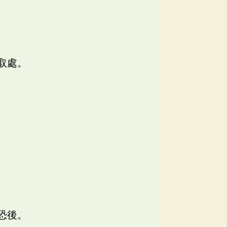
取處。
恐後。