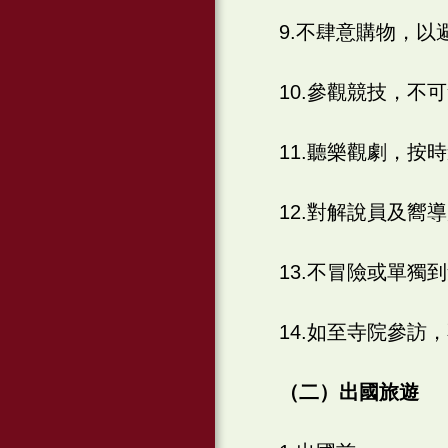
9.不肆意購物，以
10.參觀競技，不
11.聽樂觀劇，按
12.對解說員及嚮
13.不冒險或單獨
14.如至寺院參
（二）出國旅遊