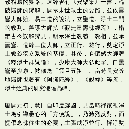
教相應的要路。道綽著有《安樂集》一書，論
破諸師的謬解，開示末世眾生的要路，並依曇
鸞大師難、易二道的說法，立聖道、淨土二門
的教判。善導大師撰《觀無量壽佛經疏》，楷
定古今誤解謬見，明示淨土教義、教相，並承
曇鸞、道綽二位大師，立正行、雜行，奠定淨
土教義獨立系統的基礎。其後，有懷感大師著
《釋淨土群疑論》，少康大師大弘此宗。自曇
鸞至少康，被稱為「震旦五祖」。當時長安等
地諸師也著有《阿彌陀經》、《觀經》等疏，
淨土經典的研究遂達高峰。
唐開元初，慧日自印度歸國，見當時禪家視淨
土為引導愚心的「方便說」，乃激烈反對，而
提倡念佛往生的必要，主張戒淨並行、禪淨雙