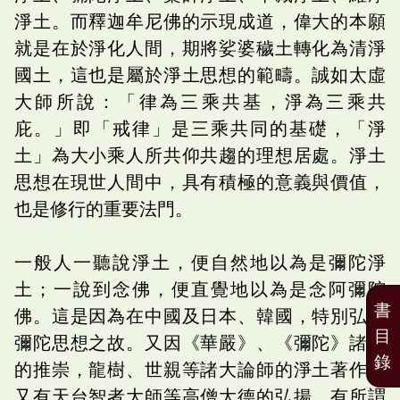
淨土。而釋迦牟尼佛的示現成道，偉大的本願
就是在於淨化人間，期將娑婆穢土轉化為清淨
國土，這也是屬於淨土思想的範疇。誠如太虛
大師所說：「律為三乘共基，淨為三乘共
庇。」即「戒律」是三乘共同的基礎，「淨
土」為大小乘人所共仰共趨的理想居處。淨土
思想在現世人間中，具有積極的意義與價值，
也是修行的重要法門。
一般人一聽說淨土，便自然地以為是彌陀淨
土；一說到念佛，便直覺地以為是念阿彌陀
書
佛。這是因為在中國及日本、韓國，特別弘揚
目
彌陀思想之故。又因《華嚴》、《彌陀》諸經
錄
的推崇，龍樹、世親等諸大論師的淨土著作，
又有天台智者大師等高僧大德的弘揚，有所謂