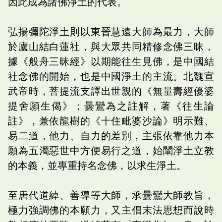
因此成為諸佛淨土的代表。
弘揚彌陀淨土則以東晉慧遠大師為最力，大師
於廬山結白蓮社，與大眾共同精修念佛三昧，
據《般舟三昧經》以期能往生見佛，是中國結
社念佛的開始，也是中國淨土的主流。北魏宣
武帝時，菩提流支譯出世親的《無量壽經優婆
提舍願生偈》；曇鸞為之註解，著《往生論
註》，兼依龍樹的《十住毗婆沙論》明示難、
易二道，他力、自力的差別，主張依靠他力本
願為五濁惡世中方便易行之道，始闡淨土立教
的本義，並專重持名念佛，以求生淨土。
至唐代道綽、善導等大師，承曇鸞大師教旨，
極力強調佛的本願力，又主倡末法思想而說時