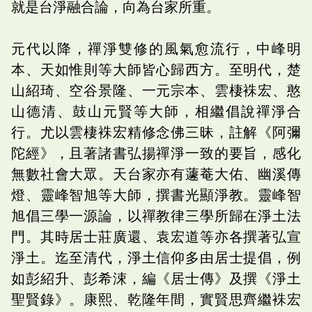
就是台淨融合論，向為台家所重。
元代以降，禪淨雙修的風氣愈流行，中峰明
本、天如惟則等大師皆心歸西方。至明代，楚
山紹琦、空谷景隆、一元宗本、雲棲袾宏、憨
山德清、鼓山元賢等大師，相繼倡說禪淨合
行。尤以雲棲袾宏精修念佛三昧，註解《阿彌
陀經》，且著諸書弘揚禪淨一致的要旨，感化
無數社會大眾。天台家亦有蘧菴大佑、幽溪傳
燈、靈峰智旭等大師，撰書光顯淨教。靈峰智
旭倡三學一源論，以禪教律三學所歸在淨土法
門。其時居士莊廣還、袁宏道等亦各撰著弘宣
淨土。迄至清代，淨土信仰多由居士提倡，例
如彭紹升、彭希涑，編《居士傳》及撰《淨土
聖賢錄》。康熙、乾隆年間，實賢思齊繼袾宏