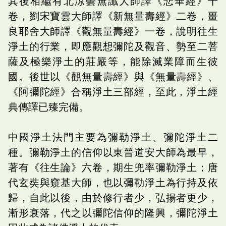
其後相繼有北涼曇無讖大師譯《悲華經》十
卷，劉宋寶雲大師譯《新無量壽經》二卷，畺
良耶舍大師譯《觀無量壽經》一卷，說明往生
淨土的行業，即應觀想彌陀及觀音、勢至二菩
薩及極樂淨土的莊嚴等，能除滅業障而生彼
國。後世以《觀無量壽經》與《無量壽經》、
《阿彌陀經》合稱淨土三部經，至此，淨土經
典傳譯已臻完備。
中國淨土法門主要為彌勒淨土、彌陀淨土二
種。彌勒淨土的信仰以東晉道安大師為最早，
著有《往生論》六卷，期生兜率彌勒淨土；唐
代玄奘與窺基大師，也以彌勒淨土為行持及依
歸，自此以後，由於修行者少，弘揚者更少，
漸形衰落，代之以彌陀信仰的隆興，彌陀淨土