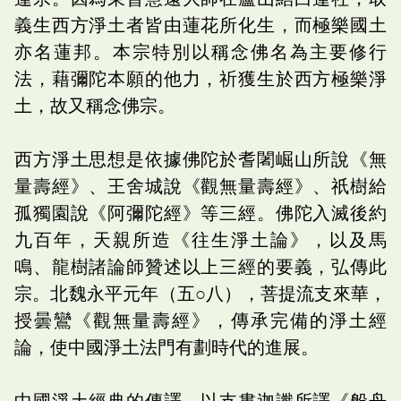
義生西方淨土者皆由蓮花所化生，而極樂國土
亦名蓮邦。本宗特別以稱念佛名為主要修行
法，藉彌陀本願的他力，祈獲生於西方極樂淨
土，故又稱念佛宗。
西方淨土思想是依據佛陀於耆闍崛山所說《無
量壽經》、王舍城說《觀無量壽經》、祇樹給
孤獨園說《阿彌陀經》等三經。佛陀入滅後約
九百年，天親所造《往生淨土論》，以及馬
鳴、龍樹諸論師贊述以上三經的要義，弘傳此
宗。北魏永平元年（五○八），菩提流支來華，
授曇鸞《觀無量壽經》，傳承完備的淨土經
論，使中國淨土法門有劃時代的進展。
中國淨土經典的傳譯，以支婁迦讖所譯《般舟