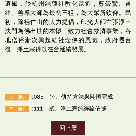
遺風，於杭州結蓮社教化遠近，尊曇鸞、道
綽、善導大師為最初三祖，為大眾所欽仰。民
初，除楊仁山的大力提倡，印光大師主張淨土
法門為佛出世的本懷，致力社會救濟事業，各
地僧俗漸次興起結社念佛的風氣，政府遷台
後，淨土宗得以在台延續發展。
p085 陸、修持方法與開悟完成
上一則 :
p111 貳、淨土宗的經論依據
下一則 :
回上層