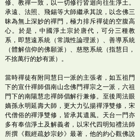
修、教禪一致，以一切修行皆迴向往生淨土。
承遠、法照、飛錫等大師繼承其說，以念佛三
昧為無上深妙的禪門，極力排斥禪徒的空腹高
心。於是，中國淨土宗於唐代，可分三種教
系，即慧遠系統（常識性論理派）、善導系統
（體解信仰的佛願派）、慈愍系統（指慧日，
不捨萬行的妙有派）。
當時禪徒有附同慧日一派的主張者，如五祖門
下的宣什禪師倡南山念佛門禪宗之一派，六祖
門下的南陽慧忠禪師倡解行兼修。至後周法眼
嫡孫永明延壽大師，更大力弘揚禪淨雙修，宋
代僧俗的禪淨雙修，皆承其遺風。天台一門亦
多有奉信淨土及解義者，以宋代四明知禮法師
所撰《觀經疏妙宗鈔》最著，他的約心觀佛說