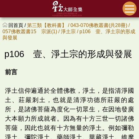
回首頁 /
第三類【教科書】 /
043-070佛教叢書(共28冊) /
057佛教叢書15 宗派(1) /
淨土宗 /
p106 壹、淨土宗的形成
與發展
p106 壹、淨土宗的形成與發展
前言
淨土信仰遍通於全體佛教，淨土，是指清淨國
土、莊嚴剎土，也就是清淨功德所莊嚴的處
所，是諸佛菩薩為度化一切眾生，在因地發廣
大本願力所成就者。因為有十方三世一切諸佛
菩薩，因此也就有十方無量的淨土。例如彌勒
淨土、彌陀淨土、藥師淨土、華藏淨土、維摩