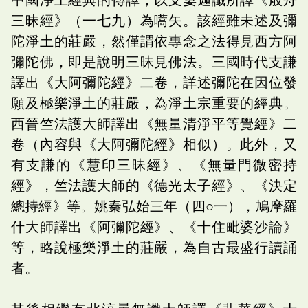
三昧經》（一七九）為嚆矢。該經雖未述及彌
陀淨土的莊嚴，然僅謂依專念之法得見西方阿
彌陀佛，即是說明三昧見佛法。三國時代支謙
譯出《大阿彌陀經》二卷，詳述彌陀在因位發
願及極樂淨土的莊嚴，為淨土宗重要的經典。
西晉竺法護大師譯出《無量清淨平等覺經》二
卷（內容與《大阿彌陀經》相似）。此外，又
有支謙的《慧印三昧經》、《無量門微密持
經》，竺法護大師的《德光太子經》、《決定
總持經》等。姚秦弘始三年（四○一），鳩摩羅
什大師譯出《阿彌陀經》、《十住毗婆沙論》
等，略說極樂淨土的莊嚴，為自古最盛行讀誦
者。