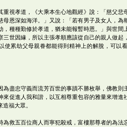
其重視孝道，《大乘本生心地觀經》說：「慈父悲
慈母恩深如海洋。」又說：「若有男子及女人，為
劫，種種勤修於孝道，猶未能報暫時恩。」與世間
察三世因緣，所以主張孝順應該從自己的親人做起
以使累劫父母親眷都能得到精神上的解脫，可以
因為盡忠守義而流芳百世的事蹟不勝枚舉，佛教則
神來促進人我和諧，以互相尊重包容的雅量來增進
來造福大眾。
時為救五百位商人而寧犯殺戒，富樓那尊者的為法