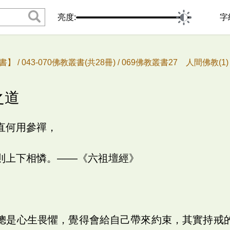
亮度:
字
書】 /
043-070佛教叢書(共28冊) /
069佛教叢書27 人間佛教(1) 
之道
直何用參禪，
則上下相憐。――《六祖壇經》
總是心生畏懼，覺得會給自己帶來約束，其實持戒