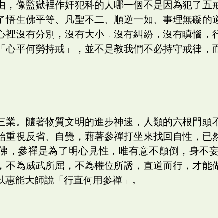
由，像監獄裡作奸犯科的人哪一個不是因為犯了五
了悟生佛平等、凡聖不二、順逆一如、事理無礙的
心裡沒有分別，沒有大小，沒有糾紛，沒有瞋惱，
「心平何勞持戒」，並不是教我們不必持守戒律，
。
三業。隨著物質文明的進步神速，人類的六根門頭
始重視反省、自覺，藉著參禪打坐來找回自性，已
佛，參禪是為了明心見性，唯有意不顛倒，身不
，不為威武所屈，不為權位所誘，直道而行，才能
以惠能大師說「行直何用參禪」。