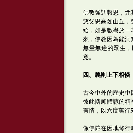
佛教強調報恩，尤
慈父恩高如山丘，
給，如是數盡於一
來，佛教因為能洞
無量無邊的眾生，
竟。
四、義則上下相憐
古今中外的歷史中
彼此憐卹體諒的精
有情，以六度萬行
像佛陀在因地修行