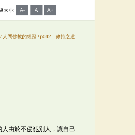
級大小:
A-
A
A+
/
人間佛教的經證 /
p042 修持之道
的人由於不侵犯別人，讓自己