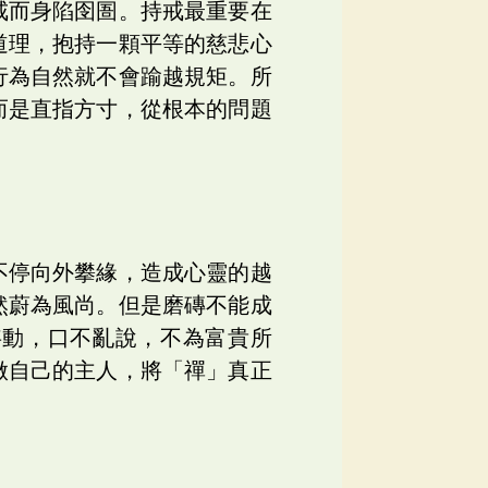
戒而身陷囹圄。持戒最重要在
道理，抱持一顆平等的慈悲心
行為自然就不會踰越規矩。所
而是直指方寸，從根本的問題
不停向外攀緣，造成心靈的越
然蔚為風尚。但是磨磚不能成
妄動，口不亂說，不為富貴所
做自己的主人，將「禪」真正