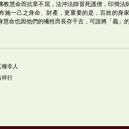
佛教慧命而抗章不屈，法沖法師冒死護僧，印簡法
布施一己之身命、財產，更重要的是，百姓的身
身慧命也因他們的犧牲而長存千古，可說將「義」
五種非人
吉祥行