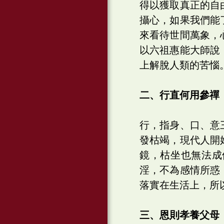
得以獲取真正的自
攝心，如果我們能
來看待世間萬象，
以六祖惠能大師說
上解脫人類的苦惱
二、行直何用參禪
行，指身、口、意
發枯竭，現代人開
鏡，枯坐也無法成
淫，不為感情所惑
落實在生活上，所
三、恩則孝養父母