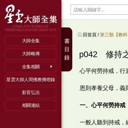
回首頁 /
第三類【教科
書
大師全集
目
p042 修持
大師略傳
錄
全集相關
心平何勞持戒，行
星雲大師人間佛教傳燈錄
恩則孝養父母，義
影音弘法
一、心平何勞持戒
相關連結
一般人聽到持戒，