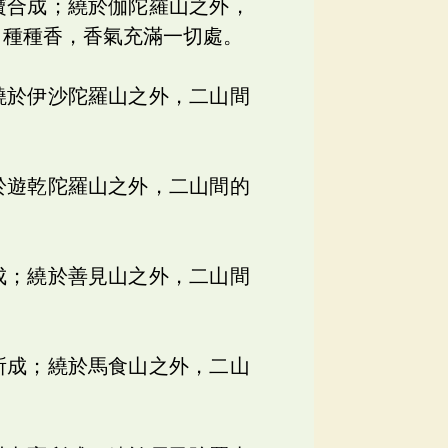
寶合成；繞於伽陀羅山之外，
出種種香，香氣充滿一切處。
繞於伊沙陀羅山之外，二山間
於遊乾陀羅山之外，二山間的
成；繞於善見山之外，二山間
所成；繞於馬食山之外，二山