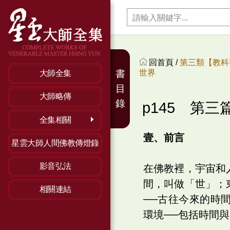
回首頁 /
第三類【教科
世界
書
大師全集
目
大師略傳
錄
p145 第三
全集相關
壹、前言
星雲大師人間佛教傳燈錄
影音弘法
在佛教裡，宇宙和
間，叫做「世」；
相關連結
──古往今來的時
環境──包括時間