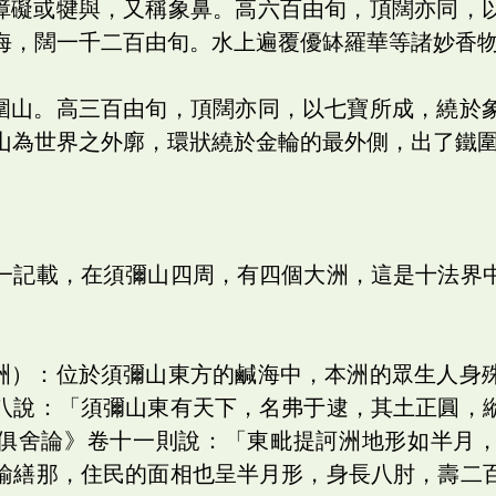
為障礙或犍與，又稱象鼻。高六百由旬，頂闊亦同，
海，闊一千二百由旬。水上遍覆優缽羅華等諸妙香
鐵圍山。高三百由旬，頂闊亦同，以七寶所成，繞於
山為世界之外廓，環狀繞於金輪的最外側，出了鐵
一記載，在須彌山四周，有四個大洲，這是十法界
身洲）：位於須彌山東方的鹹海中，本洲的眾生人身
八說：「須彌山東有天下，名弗于逮，其土正圓，
俱舍論》卷十一則說：「東毗提訶洲地形如半月
踰繕那，住民的面相也呈半月形，身長八肘，壽二