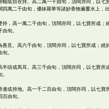
為持軸或自在持。高二萬一千由旬，頂闊亦同，以七
闊四萬二千由旬，優缽羅華等諸妙香物遍覆水上，
為雙持，高一萬二千由旬，頂闊亦同，以七寶所成；
千由旬。
譯為善見。高六千由旬，頂闊亦同，以七寶所成；繞
由旬。
為馬半頭或馬耳。高三千由旬，頂闊亦同，以七寶所
旬。
為持邊或持地。高一千二百由旬，頂闊亦同，以七寶
四百由旬。