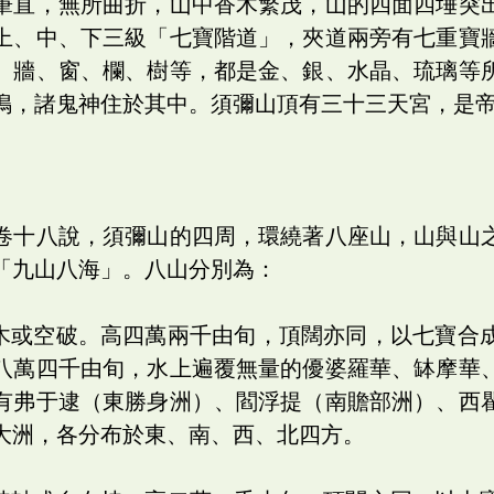
筆直，無所曲折，山中香木繁茂，山的四面四埵突
上、中、下三級「七寶階道」，夾道兩旁有七重寶
、牆、窗、欄、樹等，都是金、銀、水晶、琉璃等
鳴，諸鬼神住於其中。須彌山頂有三十三天宮，是
卷十八說，須彌山的四周，環繞著八座山，山與山
「九山八海」。八山分別為：
擔木或空破。高四萬兩千由旬，頂闊亦同，以七寶合
八萬四千由旬，水上遍覆無量的優婆羅華、缽摩華
有弗于逮（東勝身洲）、閻浮提（南贍部洲）、西
大洲，各分布於東、南、西、北四方。