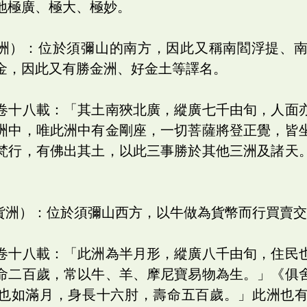
地極廣、極大、極妙。
部洲）：位於須彌山的南方，因此又稱南閻浮提、
金，因此又有勝金洲、好金土等譯名。
卷十八載：「其土南狹北廣，縱廣七千由旬，人面
洲中，唯此洲中有金剛座，一切菩薩將登正覺，皆
梵行，有佛出其土，以此三事勝於其他三洲及諸天
牛貨洲）：位於須彌山西方，以牛做為貨幣而行買賣
卷十八載：「此洲為半月形，縱廣八千由旬，住民
命二百歲，常以牛、羊、摩尼寶易物為生。」《俱
也如滿月，身長十六肘，壽命五百歲。」此洲也