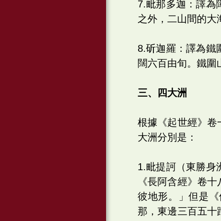
7.毗那多迦：譯
之外，二山間的大
8.斫迦羅：譯為
闊六百由旬。鐵圍
三、四大洲
根據《起世經》卷
大洲分別是：
1.毗提訶（東勝
《長阿含經》卷十
彼地形。」但是《
那，東邊三百五十