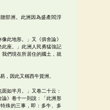
南贍部洲。此洲因為盛產閻浮
亦像此地形。」又《俱舍論》
坐此座。」此洲人民勇猛強記
。我們現在所居住的國土，就
交易，因此又稱西牛貨洲。
也面如半月。」又卷二十云：
舍論》卷十一則說：「此洲形
有特殊的三事，即：多牛、多