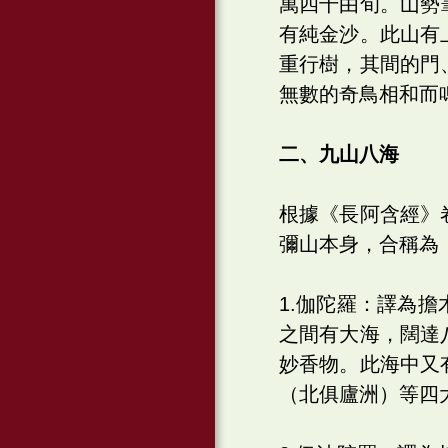
萬四千由旬。山勢
有純金沙。此山有
重行樹，其間的門
無數的奇鳥相和而
二、九山八海
根據《長阿含經》
彌山本身，合稱為
1.伽陀羅：譯為
之間有大海，闊達
妙香物。此海中又
（北俱廬洲）等四