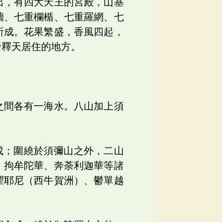
出，有四大天王的宮殿，山基
牆、七重欄楯、七重羅網、七
所成。花果繁盛，香風四起，
帝釋天居住的地方。
之間各有一海水。八山加上須
成；圍繞於須彌山之外，二山
、拘牟陀華、奔荼利迦華等諸
瞿耶尼（西牛賀洲）、鬱單越