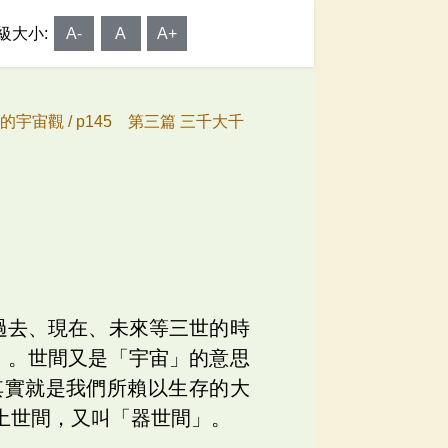
級大小:
A-
A
A+
的宇宙觀 /
p145 第三篇 三千大千
過去、現在、未來等三世的時
」。世間又是「宇宙」的意思
其實就是我們所賴以生存的大
土世間，又叫「器世間」。