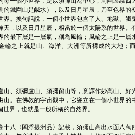
的每一個小世界，是以須彌山為中心，周圍環繞四
側的鐵圍山是鹹水），以及日月星辰，乃至色界的
世界。換句話說，一個小世界包含了人、地獄、餓
禪天，以及日月星辰，相當於一個太陽系的世界。
界的最下層是一層氣，稱為風輪；風輪之上是一層
金輪之上就是山、海洋、大洲等所構成的大地；
盧山、須彌盧山、須彌留山等，意譯作妙高山、好
由山。在佛教的宇宙觀中，它聳立在一個小世界的
個世界，也就是一般所稱的自然界。
卷十八〈閻浮提洲品〉記載，須彌山高出水面八萬