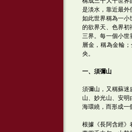
構成三千大千世界
是淡水，靠近最外
如此世界稱為一小
的欲界天、色界初
三界。每一個小世
層金，稱為金輪；
央。
一、須彌山
須彌山，又稱蘇迷
山、妙光山、安明
海環繞，而形成一
根據《長阿含經》