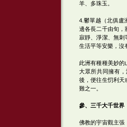
羊、多珠玉。
4.鬱單越（北俱
邊各長二千由旬，
寂靜、淨潔、無刺
生活平等安樂，沒
此洲有種種美妙的
大眾所共同擁有，
後，便往生忉利天
難之一。
參、三千大千世界
佛教的宇宙觀主張