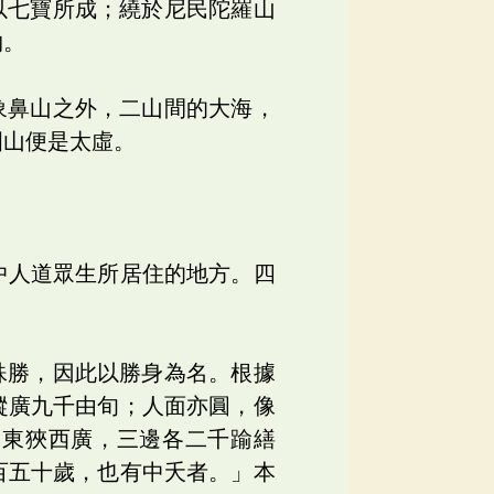
以七寶所成；繞於尼民陀羅山
物。
象鼻山之外，二山間的大海，
圍山便是太虛。
中人道眾生所居住的地方。四
殊勝，因此以勝身為名。根據
縱廣九千由旬；人面亦圓，像
，東狹西廣，三邊各二千踰繕
百五十歲，也有中夭者。」本