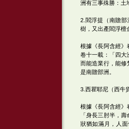
洲有三事殊勝：土
2.閻浮提（南贍
樹，又出產閻浮檀
根據《長阿含經》
卷十一載：「四大
而能造業行，能修
是南贍部洲。
3.西瞿耶尼（西
根據《長阿含經》
「身長三肘半，壽
狀猶如滿月，人面