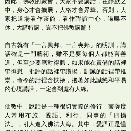
因此，佛教的聚會，大家不要講話，在靜默之
中，身心才會擴展，人格才會昇華。否則，大
家把道場看作茶館，看作聯誼中心，喋喋不
休，大講特講，豈不把佛教講翻！
自古就有「一言興邦、一言喪邦」的明訓，講
話確是一門藝術，雖不是要每個人都能言善
道，但至少要應對得體，如果能在責備的話裡
帶撫慰，批評的話裡帶讚揚，訓誡的話裡帶推
崇，命令的話裡含扶掖，抱著如此誠懇和平易
的心境講話，一定會到處有人緣。
佛教中，說話是一種很切實際的修行，菩薩度
人常用布施、愛語、利行、同事的「四攝
法」，引人進入佛法大海。其中，愛語正是懂