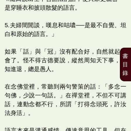
是穿睡衣和披頭散髮的語言。
5.夫婦間閒談，嘆息和咕噥──是最不自覺、坦
白和原始的語言。」
如果「話」與「冠」沒有配合好，自然就起誤
書
會了。怪不得古德要說，縱然周知天下事，不
目
知進退，總是愚人。
錄
在念佛堂裡，常聽到兩句警策的話：「多念一
句佛，少說一句話。」在禪堂裡，不但不可講
話，連動念都不行，所謂「打得念頭死，許汝
法身活」。
語言本來是溝通感情，傳達意思的工具，但在