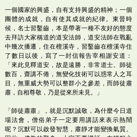
一個國家的興盛，自有支持興盛的精神；一個
團體的成就，自有使其成就的紀律。東晉時
候，名士習鑿齒，本是帶著一種不友好的態度
去拜訪大家稱道的道安法師，道安法師在戰亂
中幾次播遷，住在檀溪寺，習鑿齒在檀溪寺住
了數日以後，寫了一封信報告宰相謝安道：
「來此見釋道安，故是遠勝，非常道士。師徒
數百，齋講不倦，無變化技術可以惑常人之耳
目，無重威大勢可以整群小之參差，而師徒肅
肅，自相尊敬，乃是從來所未見。」
「師徒肅肅」，就是沉默誠敬，為什麼今日道
場法會，僧俗弟子一定要用講話來表示熱鬧
呢？沉默可以啟發智慧，肅靜才能變換氣質。