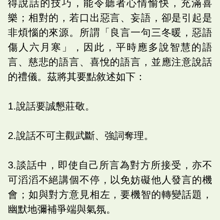
得說話的技巧，能令聽者心情愉快，充滿喜
樂；相對的，若口出惡言、妄語，卻是引起是
非煩惱的來源。所謂「良言一句三冬暖，惡語
傷人六月寒」，因此，平時應多說智慧的語
言、慈悲的語言、喜悅的語言，並應注意說話
的禮儀。茲將其要點敘述如下：
1.說話要誠懇莊敬。
2.說話不可主觀武斷、強詞奪理。
3.談話中，即使自己所言為對方所接受，亦不
可滔滔不絕講個不停，以免妨礙他人發言的機
會；如與對方意見相左，要機智的轉變話題，
幽默地彌補爭端與氣氛。