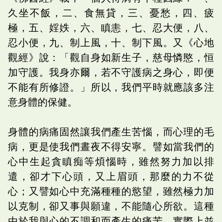
久坐不飯，二、食無貸，三、憂愁，四、疲
極，五、婬妷，六、瞋恚，七、忍大便，八、
忍小便，九、制上風，十、制下風。又《心地
觀經》說：「觀自身如新生子，慈母憐愍，恒
加守護。我身亦爾，若不守護病之身心，即便
不能有所修證。」所以，我們平時就應該多注
意身體的保健。
身體的病痛固然讓我們產生苦惱，而心理的毛
病，更是使我們晝夜不得安寧。譬如當我們的
心中生起貪瞋痴等煩惱時，雖然努力加以排
遣，卻才下心頭，又上眉頭，那麼的力不從
心；又譬如心中充滿種種的慾望，雖然極力加
以克制，卻又事與願違，不能隨心所欲。這種
由於我與心的不調和而產生的痛苦，實際上並