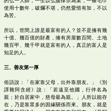
的弘一大師，一生以弘揚律宗為業，一條毛巾
使用十數年，破爛不堪，仍然愛惜有加，不以
為苦。
所以，世間上誰是最富有的人？並不是擁有幾
十億、幾百億的財產，擁有房屋數百間、土地
幾百甲、幾千甲就是富有的人，真正的富人是
知足的人。
三、善友第一厚
俗語說：「在家靠父母，出外靠朋友。」《別
譯雜阿含經》說：「若遠至他國，行伴名為
親；於自居家中，慈母最為親。」人所以能存
在，乃是靠眾多的因緣關係而來。朋友，就是