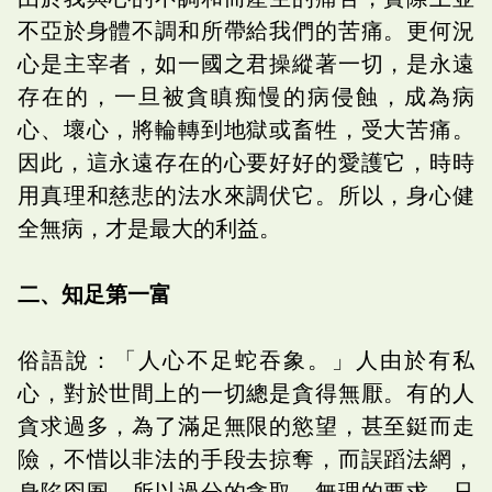
不亞於身體不調和所帶給我們的苦痛。更何況
心是主宰者，如一國之君操縱著一切，是永遠
存在的，一旦被貪瞋痴慢的病侵蝕，成為病
心、壞心，將輪轉到地獄或畜牲，受大苦痛。
因此，這永遠存在的心要好好的愛護它，時時
用真理和慈悲的法水來調伏它。所以，身心健
全無病，才是最大的利益。
二、知足第一富
俗語說：「人心不足蛇吞象。」人由於有私
心，對於世間上的一切總是貪得無厭。有的人
貪求過多，為了滿足無限的慾望，甚至鋌而走
險，不惜以非法的手段去掠奪，而誤蹈法網，
身陷囹圄。所以過分的貪取，無理的要求，只