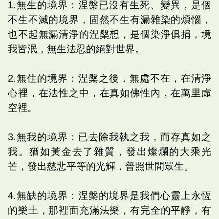
1.無生的境界：涅槃已沒有生死、變異，是個
不生不滅的境界，固然不生有漏雜染的煩惱，
也不起無漏清淨的涅槃想，是個染淨俱捐，境
我皆泯，無生法忍的絕對世界。
2.無住的境界：涅槃之後，無處不在，在清淨
心裡，在法性之中，在真如佛性內，在萬里虛
空裡。
3.無我的境界：已去除我執之我，而存真如之
我。猶如黃金去了雜質，發出燦爛的大乘光
芒，發出慈悲平等的光輝，普照世間眾生。
4.無缺的境界：涅槃的境界是我們心靈上永恆
的樂土，那裡面充滿法樂，有完全的平靜，有