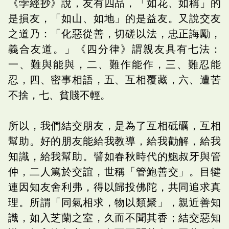
《孛經抄》說，友有四品，「如花、如稱」的
是損友，「如山、如地」的是益友。又說交友
之道乃：「化惡從善，切磋以法，忠正誨勵，
義合友道。」《四分律》謂親友具有七法：
一、難與能與，二、難作能作，三、難忍能
忍，四、密事相語，五、互相覆藏，六、遭苦
不捨，七、貧賤不輕。
所以，我們結交朋友，是為了互相砥礪，互相
幫助。好的朋友能給我教導，給我勸解，給我
知識，給我幫助。譬如春秋時代的鮑叔牙與管
仲，二人篤於交誼，世稱「管鮑善交」。目犍
連因知友舍利弗，得以歸投佛陀，共同追求真
理。所謂「同氣相求，物以類聚」，親近善知
識，如入芝蘭之室，久而不聞其香；結交惡知