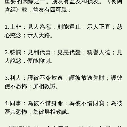
重要的因緣之一。朋友有益友和損友。《長阿
含經》載，益友有四可親：
1.止非：見人為惡，則能遮止；示人正直；慈
心愍念；示人天路。
2.慈憫：見利代喜；見惡代憂；稱譽人德；見
人說惡，便能抑制。
3.利人：護彼不令放逸；護彼放逸失財；護彼
使不恐怖；屏相教誡。
4.同事：為彼不惜身命；為彼不惜財寶；為彼
濟其恐怖；為彼屏相教誡。