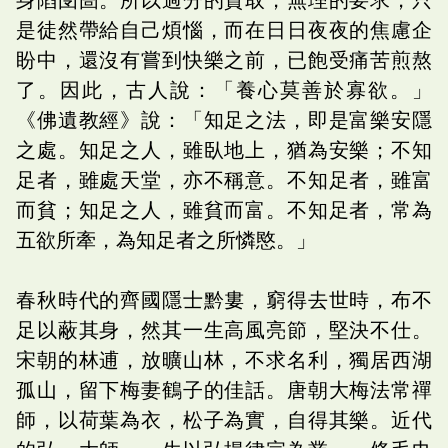
是徒然帶給自己煩惱，而在日日夜夜的焦慮企
盼中，還沒有嘗到快樂之前，已飽受痛苦煎熬
了。因此，古人說：「養心莫善於寡欲。」
《佛遺教經》說：「知足之法，即是富樂安隱
之處。知足之人，雖臥地上，猶為安樂；不知
足者，雖處天堂，亦不稱意。不知足者，雖富
而貧；知足之人，雖貧而富。不知足者，常為
五欲所牽，為知足者之所憐愍。」
春秋時代的齊國隱士黔婁，窮得去世時，布不
足以蔽其身，然其一生高風亮節，堅決不仕。
宋朝的林逋，放曠山林，不求名利，獨居西湖
孤山，留下梅妻鶴子的佳話。唐朝大梅法常禪
師，以荷葉為衣，松子為實，自得其樂。近代