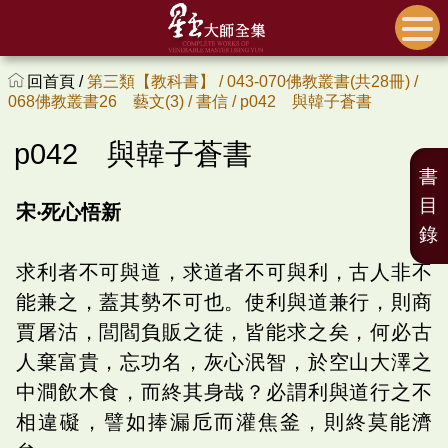
回首頁 /
第三類【教科書】 /
043-070佛教叢書(共28冊) /
068佛教叢書26 藝文(3) /
書信 /
p042 與韓子蒼書
p042 與韓子蒼書
書
目
宋‧死心悟新
錄
求利者不可與道，求道者不可與利，古人非不
能兼之，蓋其勢不可也。使利與道兼行，則商
賈屠沽，閭閻負販之徒，皆能求之矣，何必古
人棄富貴，忘功名，灰心泯智，於空山大澤之
中澗飲木食，而終其身哉？必謂利與道行之不
相違礙，譬如捧漏卮而灌焦釜，則終莫能濟