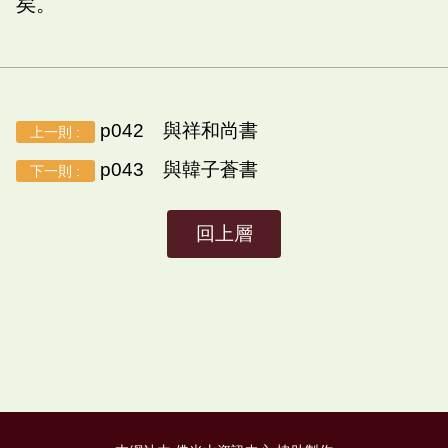
矣。
p042 與祥和尚書
上一則 :
p043 與韓子蒼書
下一則 :
回上層