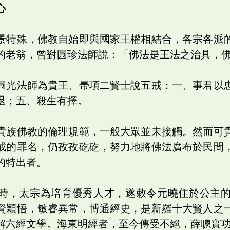
心
景特殊，佛教自始即與國家王權相結合，各宗各派
的老翁，曾對圓珍法師說：「佛法是王法之治具，
圓光法師為貴王、帚項二賢士說五戒：一、事君以
退；五、殺生有擇。
貴族佛教的倫理規範，一般大眾並未接觸。然而可
戒的罪名，仍孜孜矻矻，努力地將佛法廣布於民間
的特出者。
時，太宗為培育優秀人才，遂敕令元曉住於公主
資穎悟，敏睿異常，博通經史，是新羅十大賢人之
解六經文學。海東明經者，至今傳受不絕，薛聰實