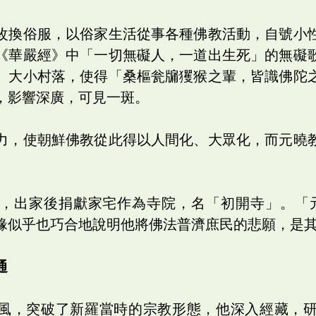
改換俗服，以俗家生活從事各種佛教活動，自號小
《華嚴經》中「一切無礙人，一道出生死」的無礙
、大小村落，使得「桑樞瓮牖玃猴之輩，皆識佛陀
，影響深廣，可見一斑。
力，使朝鮮佛教從此得以人間化、大眾化，而元曉
，出家後捐獻家宅作為寺院，名「初開寺」。「
緣似乎也巧合地說明他將佛法普濟庶民的悲願，是
通
風，突破了新羅當時的宗教形態，他深入經藏，