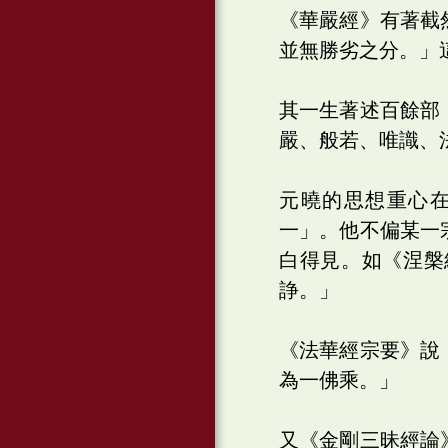
《華嚴經》有著截
並無勝劣之分。」
其一生著述百餘部
嚴、般若、唯識、
元曉的思想重心
一」。他不偏某一
白得見。如《涅槃
諍。」
《法華經宗要》說
為一佛乘。」
又《金剛三昧經論