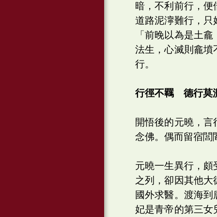
暗，不利前行，便
道路泥濘難行，只
「前晚以為是土龕
法生，心滅則龕墳
行。
行徑不羈 德行莫
開悟後的元曉，言
念佛。偶而留宿閭
元曉一生異行，頗
之列，卻因其他大
國外求醫。渡海到
妃是青帝的第三女