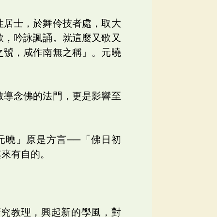
性居士，於舞伶技者處，取大
歌，吟詠諷誦。就這麼又歌又
之號，咸作南無之稱」。元曉
教導念佛的法門，更是影響至
元曉」原是方言──「佛日初
其來有自的。
研究教理，興起新的學風，對