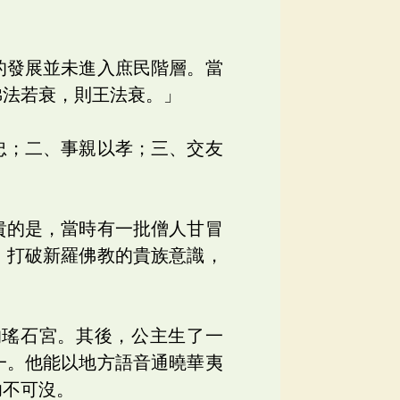
的發展並未進入庶民階層。當
佛法若衰，則王法衰。」
忠；二、事親以孝；三、交友
貴的是，當時有一批僧人甘冒
，打破新羅佛教的貴族意識，
的瑤石宮。其後，公主生了一
一。他能以地方語音通曉華夷
功不可沒。