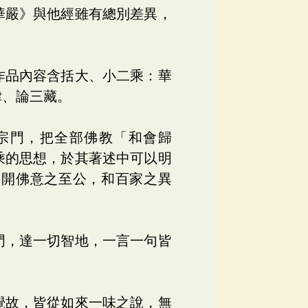
華嚴》與他經雖有總別差異，
作品內容含括大、小二乘：華
律、論三藏。
宗門，把全部佛教「和會歸
乘的思想，於其著述中可以明
，開佛意之至公，和百家之異
門，達一切智地，一言一句皆
覺故，皆從如來一味之說，無