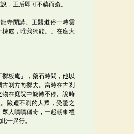
宣說，王后即可不藥而癒。
黃龍寺開講。王醫道俗一時雲
一棟處，唯我獨能。」在座大
「擲板庵」，藥石時間，他以
國古剎方向擲去。當時在古剎
之物在庭院中旋轉不停。說時
壁。險遭不測的大眾，受驚之
。眾人嘖嘖稱奇，一起朝東禮
載此一異行。