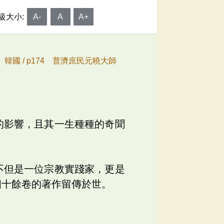
級大小:
A-
A
A+
、韓國 /
p174 普濟庶民元曉大師
的影響，且其一生種種的奇聞
不但是一位宗教實踐家，更是
四十餘卷的著作留傳於世。