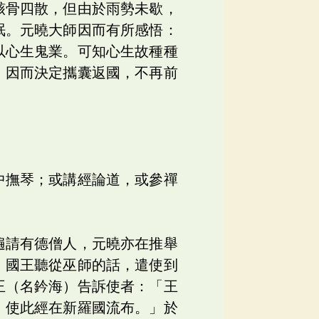
骸骨四散，但由於雨勢未歇，
眠。元曉大師因而有所感悟：
以心生鬼業。可知心生故種種
」因而決定攜囊返國，不再前
中撫琴；或講經論道，或參禪
遍請有德僧人，元曉亦在推舉
，國王聽從巫師的話，遣使到
王（名鈐海）告訴使者：「王
，使此經在新羅國流布。」於