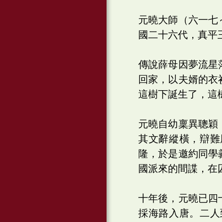
元曉大師（六一七
國二十六代，真平
傳說薛母因夢流星
回家，以夫婿的衣
這樹下誕生了，這
元曉自幼稟異聰穎
其文辭縱橫，辯難
隆，於是邀約同學
國派來的間諜，在
十年後，元曉已四
採海路入唐。二人