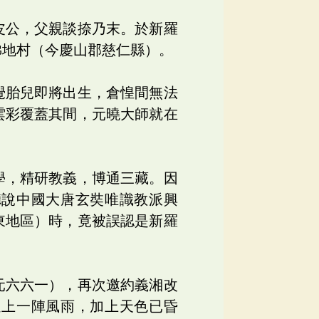
皮公，父親談捺乃末。於新羅
佛地村（今慶山郡慈仁縣）。
覺胎兒即將出生，倉惶間無法
雲彩覆蓋其間，元曉大師就在
學，精研教義，博通三藏。因
聽說中國大唐玄奘唯識教派興
東地區）時，竟被誤認是新羅
。
元六六一），再次邀約義湘改
遇上一陣風雨，加上天色已昏