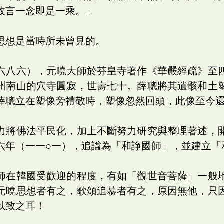
故言一念即是一乘。」
思想是當時所未曾見的。
六八六），元曉大師於芬皇寺著作《華嚴經疏》至
州南山的穴寺圓寂，世壽七十。薛聰將其遺骸和土
薛聰立在塑像旁禮敬時，塑像忽然回頭，此像至今
力將佛法平民化，加上不斷努力研究與整理著述，
六年（一一○一），追諡為「和諍國師」，並建立「
師在韓國受歡迎的程度，有如「觀世音菩薩」一般
元曉思想者有之，歌頌追慕者有之，原因無他，只
以致之耳！