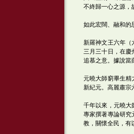
不終歸一心之源，
如此宏闊、融和的
新羅神文王六年（
三月三十日，在慶
追慕之意。據說當
元曉大師窮畢生精
新紀元。高麗肅宗
千年以來，元曉大
專家撰著專論研究
教，關懷全民，有