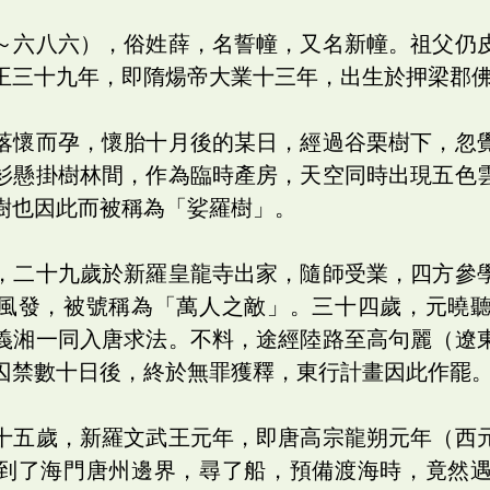
～六八六），俗姓薛，名誓幢，又名新幢。祖父仍
王三十九年，即隋煬帝大業十三年，出生於押梁郡
落懷而孕，懷胎十月後的某日，經過谷栗樹下，忽
衫懸掛樹林間，作為臨時產房，天空同時出現五色
樹也因此而被稱為「娑羅樹」。
，二十九歲於新羅皇龍寺出家，隨師受業，四方參
風發，被號稱為「萬人之敵」。三十四歲，元曉
義湘一同入唐求法。不料，途經陸路至高句麗（遼
囚禁數十日後，終於無罪獲釋，東行計畫因此作罷
十五歲，新羅文武王元年，即唐高宗龍朔元年（西
到了海門唐州邊界，尋了船，預備渡海時，竟然