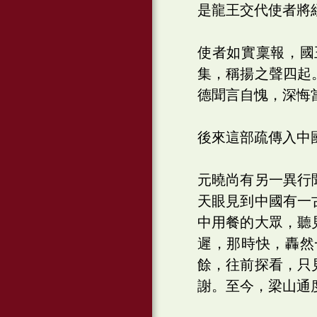
是龍王交代使者將
使者如實稟報，國
集，稱揚之聲四起
德聞言自愧，深悔
後來這部疏傳入中
元曉尚有另一異行
天眼見到中國有一
中用餐的大眾，聽
遲，那時快，轟然
餘，往前探看，只
謝。至今，梁山通