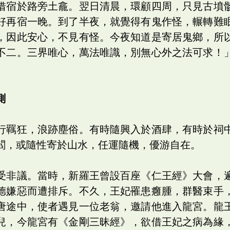
借宿於路旁土龕。翌日清晨，環顧四周，只見古墳
好再宿一晚。到了半夜，就覺得有鬼作怪，輾轉難
，因此安心，不見有怪。今夜知道是寄居鬼鄉，所
不二。三界唯心，萬法唯識，別無心外之法可求！
測
行羈狂，浪跡塵俗。有時隨興入於酒肆，有時於祠
閻，或隨性寄於山水，任運隨機，優游自在。
受非議。當時，新羅王曾設百座《仁王經》大會，
德嫌惡而遭排斥。不久，王妃罹患癰腫，群醫束手
唐途中，使者遇見一位老翁，邀請他進入龍宮。龍
兒，今龍宮有《金剛三昧經》，欲借王妃之病為緣