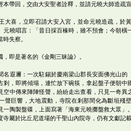
經本帶回，交由大安聖者詮釋，並請元曉大師造疏
王大喜，立即召請大安入宮，並命元曉造疏，於
。元曉唱言：「昔日採百椽時，雖不預會；今朝橫
當時失察。
國，即是著名的《金剛三昧論》。
聞名遐邇：一次駐錫於慶南梁山郡長安面佛光山的
古剎，即將傾塌，連忙放下碗筷，拿起盤子便朝中
見空中傳來陣陣怪聲，紛紛走出查看，只見一奇異
一聲巨響，大地震動，寺院在剎那間化為斷垣殘
見一陶製盤碟，上面寫著「海東元曉擲盤救大眾」
度寺屬於比丘尼道場的千聖山內院寺，仍有文獻記