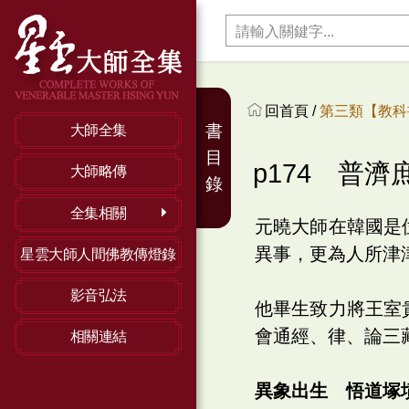
回首頁 /
第三類【教科
書
大師全集
目
p174 普
大師略傳
錄
全集相關
元曉大師在韓國是
異事，更為人所津
星雲大師人間佛教傳燈錄
影音弘法
他畢生致力將王室
會通經、律、論三
相關連結
異象出生 悟道塚