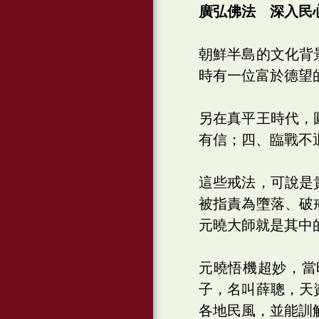
廣弘佛法 深入民
朝鮮半島的文化背
時有一位富於德望
另在真平王時代，
有信；四、臨戰不
這些戒法，可說是
被指責為墮落、破
元曉大師就是其中
元曉悟機超妙，當
子，名叫薛聰，天
各地民風，並能訓