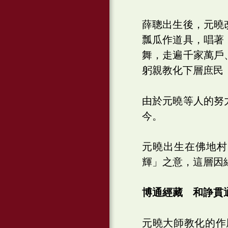
薛聰出生後，元曉
瓢瓜作道具，唱著
舞，走遍千家萬戶
躬親教化下層庶民
由於元曉等人的努
今。
元曉出生在佛地村
輝」之意，這層因
博通經藏 和諍貫
元曉大師教化的作