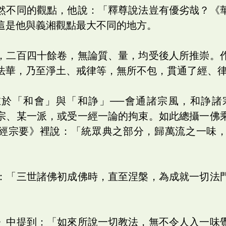
然不同的觀點，他說：「釋尊說法豈有優劣哉？《
這是他與義湘觀點最大不同的地方。
，二百四十餘卷，無論質、量，均受後人所推崇。
法華，乃至淨土、戒律等，無所不包，貫通了經、
在於「和會」與「和諍」──會通諸宗風，和諍諸
宗、某一派，或受一經一論的拘束。如此總攝一佛
經宗要》裡說：「統眾典之部分，歸萬流之一味
：「三世諸佛初成佛時，直至涅槃，為成就一切法
》中提到：「如來所說一切教法，無不令人入一味