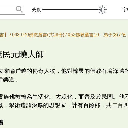
亮度:
字
書】 /
043-070佛教叢書(共28冊) /
052佛教叢書10 弟子(3) /
伍
濟庶民元曉大師
位家喻戶曉的傳奇人物，他對韓國的佛教有著深遠
津樂道。
貴族佛教轉為生活化、大眾化，而普及於民間。他
藏，學術造詣深厚的思想家，計有百餘部，共二百
墳