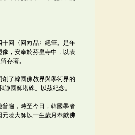
四十回〈回向品〉絕筆。是年
塑像，安奉於芬皇寺中，以表
還留存著。
開創了韓國佛教界與學術界的
和諍國師塔碑」以茲紀念。
地普遍，時至今日，韓國學者
因元曉大師以一生歲月奉獻佛