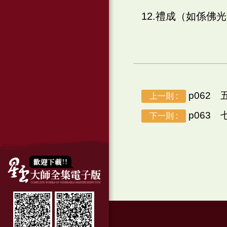
12.禮成（如係佛
p062
上一則 :
p063
下一則 :