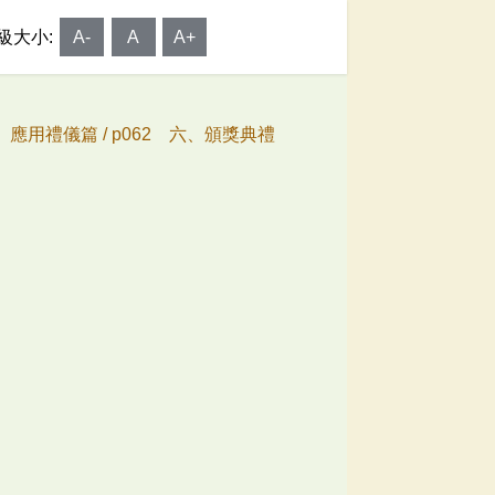
級大小:
A-
A
A+
、應用禮儀篇 /
p062 六、頒獎典禮