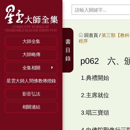
回首頁 /
第三類【教科
程序
書
大師全集
目
大師略傳
錄
p062 六
全集相關
1.典禮開始
星雲大師人間佛教傳燈錄
影音弘法
2.主席就位
相關連結
3.唱三寶頌
4.向佛陀聖像行三