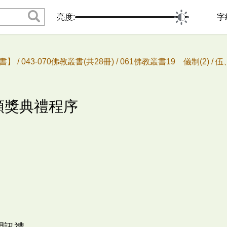
亮度:
字
書】 /
043-070佛教叢書(共28冊) /
061佛教叢書19 儀制(2) /
伍
、頒獎典禮程序
問訊禮