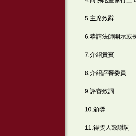
5.主席致辭
6.恭請法師開示或
7.介紹貴賓
8.介紹評審委員
9.評審致詞
10.頒獎
11.得獎人致謝詞