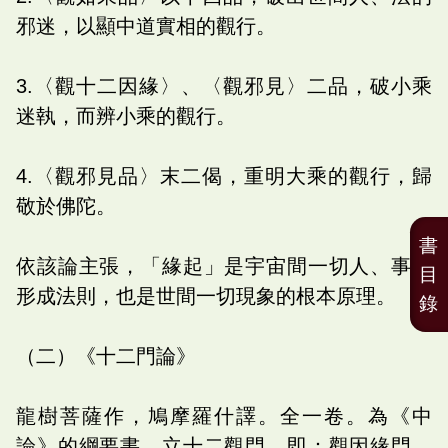
邪迷，以顯中道實相的觀行。
3.〈觀十二因緣〉、〈觀邪見〉二品，破小乘
迷執，而辨小乘的觀行。
4.〈觀邪見品〉末二偈，重明大乘的觀行，歸
敬於佛陀。
書
依該論主張，「緣起」是宇宙間一切人、事的
目
形成法則，也是世間一切現象的根本原理。
錄
（二）《十二門論》
龍樹菩薩作，鳩摩羅什譯。全一卷。為《中
論》的綱要書，立十二觀門，即：觀因緣門、