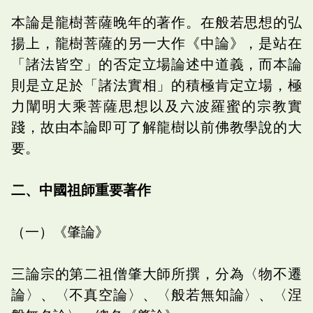
本論是龍樹菩薩晚年的著作。在般若思想的弘
揚上，龍樹菩薩的另一大作《中論》，是站在
「諸法皆空」的否定立場論述中道義，而本論
則是立足於「諸法實相」的積極肯定立場，極
力闡明大乘菩薩思想以及六波羅蜜的宗教實
踐，故由本論即可了解龍樹以前佛教學說的大
要。
二、中國祖師重要著作
（一）《肇論》
三論宗的第二祖僧肇大師所撰，分為〈物不遷
論〉、〈不真空論〉、〈般若無知論〉、〈涅