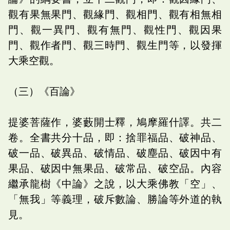
觀有果無果門、觀緣門、觀相門、觀有相無相
門、觀一異門、觀有無門、觀性門、觀因果
門、觀作者門、觀三時門、觀生門等，以發揮
大乘空觀。
（三）《百論》
提婆菩薩作，婆藪開士釋，鳩摩羅什譯。共二
卷。全書共分十品，即：捨罪福品、破神品、
破一品、破異品、破情品、破塵品、破因中有
果品、破因中無果品、破常品、破空品。內容
繼承龍樹《中論》之說，以大乘佛教「空」、
「無我」等義理，破斥數論、勝論等外道的執
見。