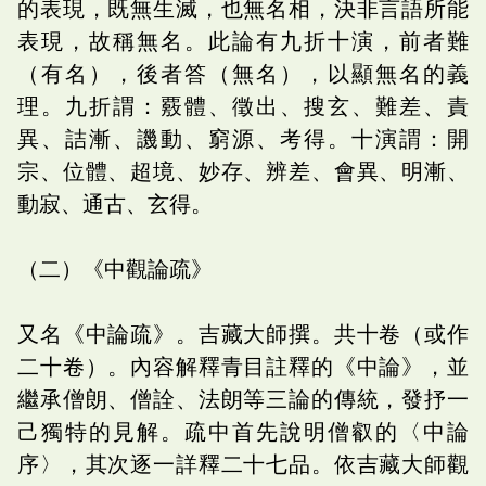
的表現，既無生滅，也無名相，決非言語所能
表現，故稱無名。此論有九折十演，前者難
（有名），後者答（無名），以顯無名的義
理。九折謂：覈體、徵出、搜玄、難差、責
異、詰漸、譏動、窮源、考得。十演謂：開
宗、位體、超境、妙存、辨差、會異、明漸、
動寂、通古、玄得。
（二）《中觀論疏》
又名《中論疏》。吉藏大師撰。共十卷（或作
二十卷）。內容解釋青目註釋的《中論》，並
繼承僧朗、僧詮、法朗等三論的傳統，發抒一
己獨特的見解。疏中首先說明僧叡的〈中論
序〉，其次逐一詳釋二十七品。依吉藏大師觀