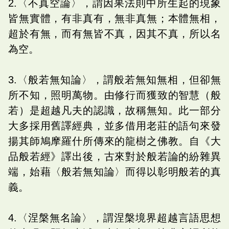
2.〈不真空論〉，謂因果法則中所生起的現象
皆無實體，有非真有，無非真無；本體無相，
超於有無，而有無皆不真，因其不真，所以名
為空。
3.〈般若無知論〉，謂般若無知無相，但卻無
所不知，照明萬物。由修行而獲致的智慧（般
若）是超越凡夫的認識，故稱無知。此一部分
大多採用舊譯經典，並多借用老莊的語句來發
揚其師鳩摩羅什所傳來的龍樹之佛教。自《大
品般若經》譯出後，古來對於般若論的紛雜異
端，始藉〈般若無知論〉而得以彰明般若的真
義。
4.〈涅槃無名論〉，謂涅槃境界超越言語思想