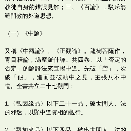
教徒自身的錯誤見解；三、《百論》，駁斥婆
羅門教的外道思想。
（一）《中論》
又稱《中觀論》、《正觀論》。龍樹菩薩作，
青目釋論，鳩摩羅什譯。共四卷。以「否定的
否定」的論證法來宣揚中道。先破「空」，次
破「假」，進而並破執中之見，主張八不中
道。全書共立二十七觀門：
1.〈觀因緣品〉以下二十一品，破世間人、法
的邪迷，以顯中道實相的觀行。
2.〈觀如來品〉以下四品，破出世間人、法的