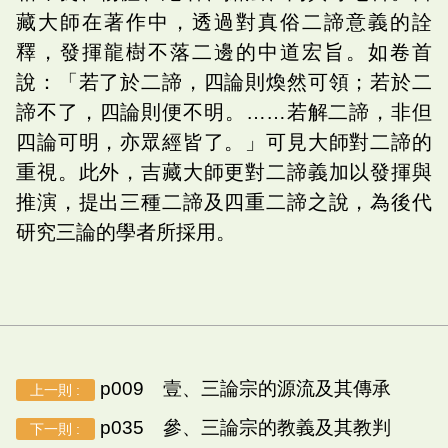
藏大師在著作中，透過對真俗二諦意義的詮
釋，發揮龍樹不落二邊的中道宏旨。如卷首
說：「若了於二諦，四論則煥然可領；若於二
諦不了，四論則便不明。……若解二諦，非但
四論可明，亦眾經皆了。」可見大師對二諦的
重視。此外，吉藏大師更對二諦義加以發揮與
推演，提出三種二諦及四重二諦之說，為後代
研究三論的學者所採用。
p009 壹、三論宗的源流及其傳承
上一則 :
p035 參、三論宗的教義及其教判
下一則 :