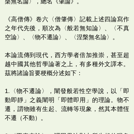
槃無名論〉，總名《肇論》。
《高僧傳》卷六〈僧肇傳〉記載上述四論寫作
之年代先後，順次為〈般若無知論〉、〈不真
空論〉、〈物不遷論〉、〈涅槃無名論〉。
本論流傳到現代，西方學者倍加推崇，甚至超
越中國其他哲學論著之上，有多種外文譯本。
茲將諸論旨要梗概分述如下：
1.〈物不遷論〉，闡發般若性空學說，以「即
動即靜」之義闡明「即體即用」的理論。物不
遷，謂物雖有生起、流轉等現象，然其本體恆
不遷（不動）。