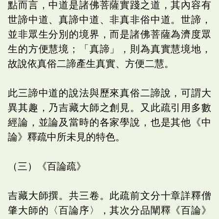
點而言，中道是諸佛菩薩實踐之道，其內容有
世諦中道、真諦中道、非真非俗中道。世諦，
並非眾生分別的境界，而是諸佛菩薩為濟度眾
生的方便慧境；「真諦」，則為真實慧境地，
故說依真俗二諦產生真實、方便二慧。
此三諦中道的說法與歷來真俗二諦說，可謂大
異其趣，乃吉藏大師之創見。又此疏引用多數
經論，並論及當時的各家學說，也是其他《中
論》釋疏中所未見的特色。
（三）《百論疏》
吉藏大師撰。共三卷。此疏前文分十章詳釋僧
肇大師的〈百論序〉，其次分品闡釋《百論》