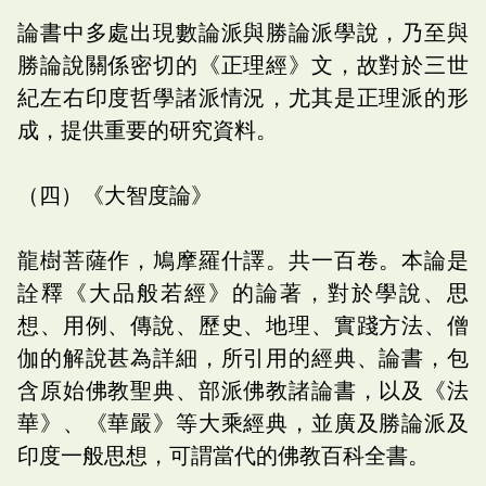
論書中多處出現數論派與勝論派學說，乃至與
勝論說關係密切的《正理經》文，故對於三世
紀左右印度哲學諸派情況，尤其是正理派的形
成，提供重要的研究資料。
（四）《大智度論》
龍樹菩薩作，鳩摩羅什譯。共一百卷。本論是
詮釋《大品般若經》的論著，對於學說、思
想、用例、傳說、歷史、地理、實踐方法、僧
伽的解說甚為詳細，所引用的經典、論書，包
含原始佛教聖典、部派佛教諸論書，以及《法
華》、《華嚴》等大乘經典，並廣及勝論派及
印度一般思想，可謂當代的佛教百科全書。