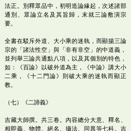
法正。別釋眾品中，初明造論緣起，次述諸部
通別、眾論立名及其旨歸，末就三論敷演宗
要。
全書在駁斥外道、大小乘的迷執，而顯揚三論
宗的「諸法性空」與「非有非空」的中道義，
並列舉三論共通點八項，以及其個別的特色，
如：《百論》以破外道為主，《中論》講大小
二乘，《十二門論》則破大乘的迷執而顯正
教。
（七）《二諦義》
吉藏大師撰。共三卷。內容總分大意、釋名、
相即義、物體、絕名、攝法、同異等七科。吉