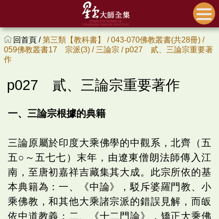
回首頁 /
第三類【教科書】 /
043-070佛教叢書(共28冊) /
059佛教叢書17 宗派(3) /
三論宗 /
p027 貳、三論宗重要著
作
p027 貳、三論宗重要著作
一、三論宗根據的典籍
三論原屬於印度大乘佛學的中觀系，北齊（五
五○～五七七）末年，由遼東僧朗法師傳入江
南，至唐初嘉祥吉藏集其大成。此宗所依的基
本典籍為：一、《中論》，駁斥婆羅門教、小
乘佛教，和其他大乘諸宗派的錯誤見解，而皈
依中道教義；二、《十二門論》，矯正大乘佛