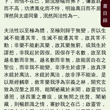
下，而情不在己，廁流塵蟻而弗下，彌蓋群聖
書
而不高，功濟萬化而不恃，明踰萬日而不居，
目
渾然與太虛同量，泯然與法性為一。
錄
夫法性以至極為體，至極則歸于無變，所以生
滅不能遷其常。生滅不能遷其常，故其常不
動；非樂不能虧其樂，故其樂無窮。或我生於
謬想，非我起於因假。因假存于名數，故至我
越名數而非無。越名數而非無，故能居自在之
聖位，而非我不能變。非淨生於虛淨，故真淨
水鏡於萬法。水鏡於萬法，故非淨不能渝。是
以斯經觸章，敘常樂我淨為宗義之林，開究玄
致為涅槃之原用。能闡祕藏於未聞，啟靈管以
通照，拯四重之癰疽，拔無間之疣贅。闡祕
藏，則暢群識之情，審妙我之在己；啟靈管，