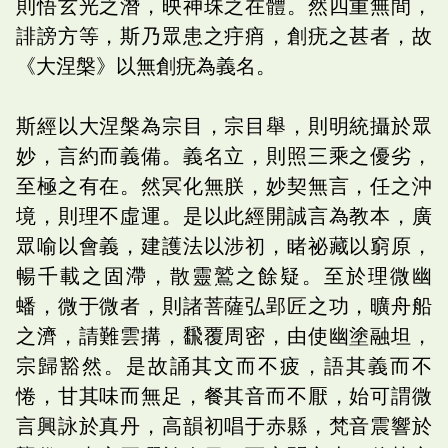
則悟玄光之潛，映神珠之在體。然四重無間，
誹謗方等，斯乃眾患之㽳痟，創疣之甚者，故
《大涅槃》以無創疣為義名。
斯經以大涅槃為宗目，宗目舉，則明統攝於眾
妙，言約而義備。義名立，則照三乘之優劣，
至極之有在。然冥化無朕，妙契無言，任之沖
境，則理不虛運。是以此經開誠言為教本，廣
眾喻以會義，建護法以涉初，睹祕藏以窮原，
暢千載之固滯，散靈鷲之餘疑。至於理微幽
蟠，微于微者，則諸菩薩弘郢匠之功，曠舟船
之濟，請難雲搆，飜覆周密，由使幽塗融坦，
宗歸豁然。是故誦其文而不疲，語其義而不
惓，甘其味而無足，餐其音而不厭，始可謂微
言興詠於真丹，高韻初唱于赤縣，梵音震響於