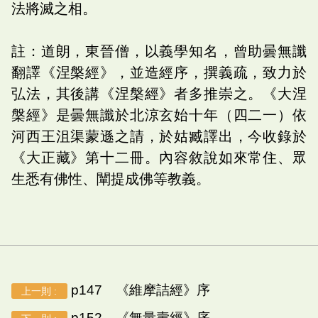
法將滅之相。
註：道朗，東晉僧，以義學知名，曾助曇無讖
翻譯《涅槃經》，並造經序，撰義疏，致力於
弘法，其後講《涅槃經》者多推崇之。《大涅
槃經》是曇無讖於北涼玄始十年（四二一）依
河西王沮渠蒙遜之請，於姑臧譯出，今收錄於
《大正藏》第十二冊。內容敘說如來常住、眾
生悉有佛性、闡提成佛等教義。
p147 《維摩詰經》序
上一則 :
p152 《無量壽經》序