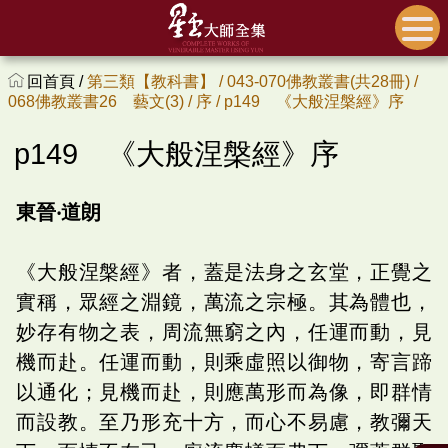
回首頁 /
第三類【教科書】 /
043-070佛教叢書(共28冊) /
068佛教叢書26 藝文(3) /
序 /
p149 《大般涅槃經》序
p149 《大般涅槃經》序
東晉‧道朗
《大般涅槃經》者，蓋是法身之玄堂，正覺之
實稱，眾經之淵鏡，萬流之宗極。其為體也，
妙存有物之表，周流無窮之內，任運而動，見
機而赴。任運而動，則乘虛照以御物，寄言蹄
以通化；見機而赴，則應萬形而為像，即群情
而設教。至乃形充十方，而心不易慮，教彌天