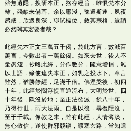
殆無遺隱，搜研本正，務存經旨，唯恨梵本分
離，殘缺未備耳。余以庸淺，豫遭斯運，夙夜
感戢，欣遇良深，聊試標位，敘其宗格，豈謂
必然闚其宏要者哉？
此經梵本正文三萬五千偈，於此方言，數減百
萬言，今數出者一萬餘偈。如來去世，後人不
量愚淺，抄略此經，分作數分，隨意增損，雜
以世語，緣使違失本正，如乳之投水下。章言
雖然，猶勝餘經，足滿千倍。佛涅槃後，初四
十年，此經於閻浮提宣通流布，大明於世。四
十年後，隱沒於地；至正法欲滅，餘八十年，
乃得行世，雨大法雨。自是以後，尋復隱沒，
至于千載。像教之末，雖有此經，人情薄淡，
無心敬信，遂使群邪競辯，曠塞玄路，當知遺