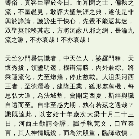
聾俗，真容巨曜於今日。而寡聞之士，偏執之
流，不量愚見，敢評大聖無涯之典，遂使是非
興於諍論，譏謗生于快心，先覺不能返其迷，
眾聖莫能移其志，方將沉蔽八邪之網，長淪九
流之淵，不亦哀哉！不亦哀哉！
天竺沙門曇無讖者，中天竺人，婆羅門種。天
懷秀拔，領鑒明邃，機辯清勝，內外兼綜。將
乘運流化，先至燉煌，停止數載。大沮渠河西
王者，至德潛著，建隆王業，雖形處萬機，每
思弘大道，為法城塹。會開定西夏，斯經與讖
自遠而至。自非至感先期，孰有若茲之遇哉？
讖既達此，以玄始十年歲次大梁十月二十三
日，河西王勸請令譯。讖手執梵文，口宣秦
言，其人神情既銳，而為法殷重，臨譯敬慎，