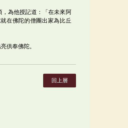
頂，為他授記道：「在未來阿
陀就在佛陀的僧團出家為比丘
點亮供奉佛陀。
回上層