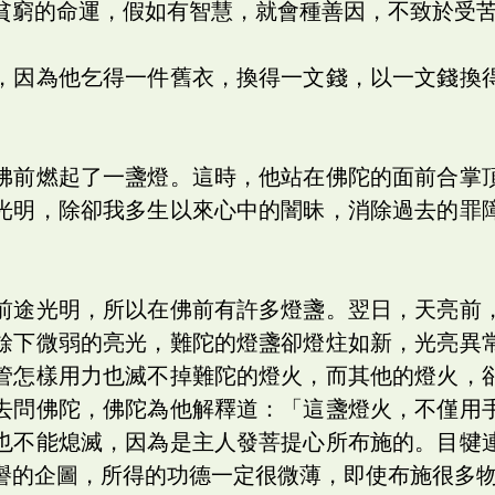
貧窮的命運，假如有智慧，就會種善因，不致於受
，因為他乞得一件舊衣，換得一文錢，以一文錢換
佛前燃起了一盞燈。這時，他站在佛陀的面前合掌
光明，除卻我多生以來心中的闇昧，消除過去的罪
前途光明，所以在佛前有許多燈盞。翌日，天亮前
餘下微弱的亮光，難陀的燈盞卻燈炷如新，光亮異
管怎樣用力也滅不掉難陀的燈火，而其他的燈火，
去問佛陀，佛陀為他解釋道：「這盞燈火，不僅用
也不能熄滅，因為是主人發菩提心所布施的。目犍
譽的企圖，所得的功德一定很微薄，即使布施很多