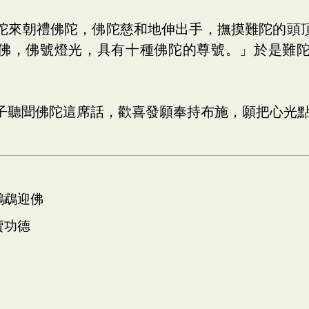
陀來朝禮佛陀，佛陀慈和地伸出手，撫摸難陀的頭
佛，佛號燈光，具有十種佛陀的尊號。」於是難
子聽聞佛陀這席話，歡喜發願奉持布施，願把心光
鸚鵡迎佛
賣功德