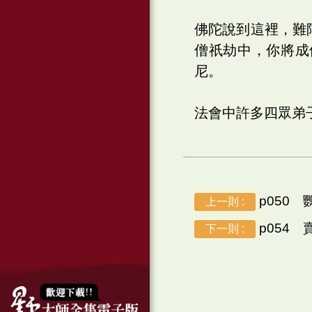
佛陀說到這裡，難
僧祇劫中，你將成
尼。
法會中許多四眾弟
p050 
上一則 :
p054 
下一則 :