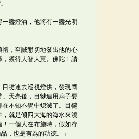
苦。
得一盞燈油，他將有一盞光明
頂禮，至誠懇切地發出他的心
障，獲得大智大慧。佛陀！請
，目犍連去巡視燈供，發現國
常。天亮後，目犍連用扇子要
卻在不知不覺中熄滅了。目犍
手，就是傾四大海的海水來澆
連！一個人在布施時，假如存
物品，也是有為的功德。」