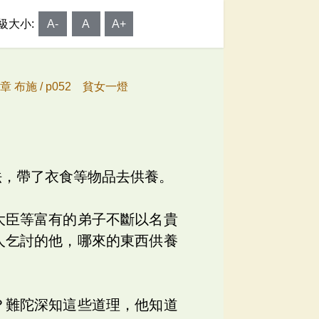
級大小:
A-
A
A+
章 布施 /
p052 貧女一燈
法，帶了衣食等物品去供養。
大臣等富有的弟子不斷以名貴
人乞討的他，哪來的東西供養
？難陀深知這些道理，他知道