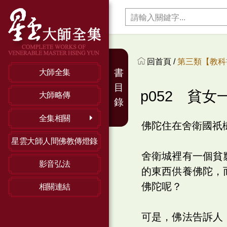
回首頁 /
第三類【教科
書
大師全集
目
p052 貧女
大師略傳
錄
全集相關
佛陀住在舍衛國祇
星雲大師人間佛教傳燈錄
舍衛城裡有一個貧
影音弘法
的東西供養佛陀，
佛陀呢？
相關連結
可是，佛法告訴人