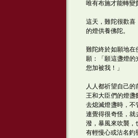
唯有布施才能轉變
這天，難陀很歡喜
的燈供養佛陀。
難陀終於如願地在
願：「願這盞燈的
您加被我！」
人人都祈望自己的
王和大臣們的燈盞
去熄滅燈盞時，不
連覺得很奇怪，就
潑，暴風來吹襲，
有輕慢心或沽名釣