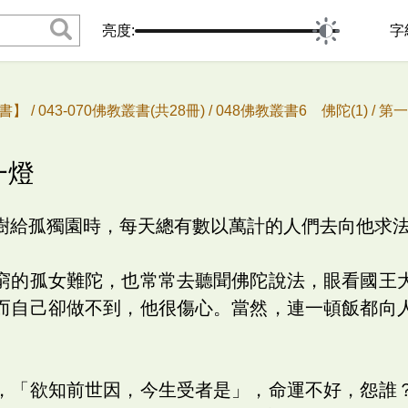
亮度:
字
書】 /
043-070佛教叢書(共28冊) /
048佛教叢書6 佛陀(1) /
第一
一燈
樹給孤獨園時，每天總有數以萬計的人們去向他求
窮的孤女難陀，也常常去聽聞佛陀說法，眼看國王
而自己卻做不到，他很傷心。當然，連一頓飯都向
，「欲知前世因，今生受者是」，命運不好，怨誰