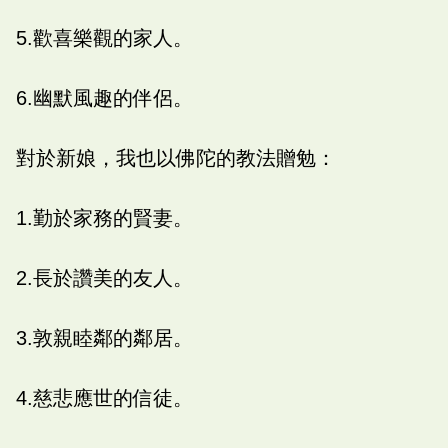
5.歡喜樂觀的家人。
6.幽默風趣的伴侶。
對於新娘，我也以佛陀的教法贈勉：
1.勤於家務的賢妻。
2.長於讚美的友人。
3.敦親睦鄰的鄰居。
4.慈悲應世的信徒。