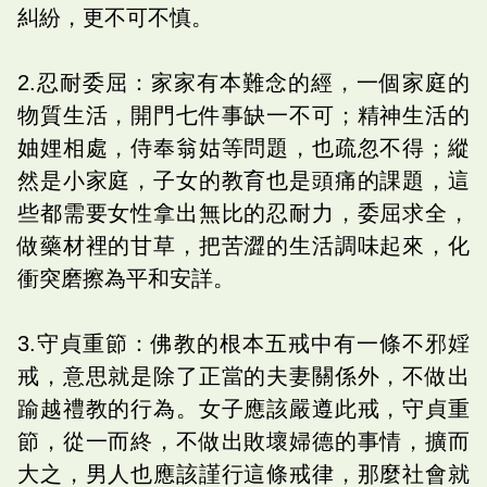
糾紛，更不可不慎。
2.忍耐委屈：家家有本難念的經，一個家庭的
物質生活，開門七件事缺一不可；精神生活的
妯娌相處，侍奉翁姑等問題，也疏忽不得；縱
然是小家庭，子女的教育也是頭痛的課題，這
些都需要女性拿出無比的忍耐力，委屈求全，
做藥材裡的甘草，把苦澀的生活調味起來，化
衝突磨擦為平和安詳。
3.守貞重節：佛教的根本五戒中有一條不邪婬
戒，意思就是除了正當的夫妻關係外，不做出
踰越禮教的行為。女子應該嚴遵此戒，守貞重
節，從一而終，不做出敗壞婦德的事情，擴而
大之，男人也應該謹行這條戒律，那麼社會就