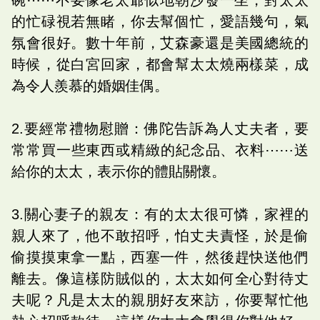
的忙碌視若無睹，你去幫個忙，愛語幾句，氣
氛會很好。數十年前，艾森豪還是美國總統的
時候，從白宮回家，都會幫太太燒兩樣菜，成
為令人羨慕的婚姻佳偶。
2.要經常禮物慰贈：佛陀告訴為人丈夫者，要
常常買一些東西或精緻的紀念品、衣料⋯⋯送
給你的太太，表示你的體貼關懷。
3.關心妻子的親友：有的太太很可憐，家裡的
親人來了，他不敢招呼，怕丈夫責怪，於是偷
偷摸摸東拿一點，西塞一件，然後趕快送他們
離去。像這樣防賊似的，太太如何全心對待丈
夫呢？凡是太太的親朋好友來訪，你要幫忙他