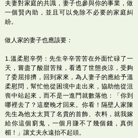
夫妻對家庭的共識，妻子也參與你的事業，做
一個賢內助，並且可以免除不必要的家庭糾
紛。
做人家的妻子也應該要：
1.溫柔慰辛勞：先生辛辛苦苦在外面忙碌了一
天，嘗盡了酸甜苦辣，看透了世態炎涼，受夠
了委屈排擠，回到家來，為人妻子的應給予溫
柔慰問，幫忙他從困境中走出來，協助他從沮
喪中站起來，而不是一進門就數落他：「你到
哪裡去了？這麼晚才回來。你看！隔壁人家陳
先生為他太太買了名貴的首飾、衣料，就我嫁
給你這個窮鬼，一個月賺不了幾個錢，真倒
楣！」讓丈夫永遠抬不起頭。