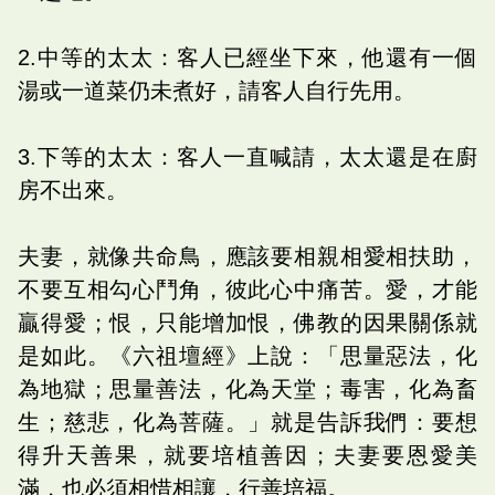
2.中等的太太：客人已經坐下來，他還有一個
湯或一道菜仍未煮好，請客人自行先用。
3.下等的太太：客人一直喊請，太太還是在廚
房不出來。
夫妻，就像共命鳥，應該要相親相愛相扶助，
不要互相勾心鬥角，彼此心中痛苦。愛，才能
贏得愛；恨，只能增加恨，佛教的因果關係就
是如此。《六祖壇經》上說：「思量惡法，化
為地獄；思量善法，化為天堂；毒害，化為畜
生；慈悲，化為菩薩。」就是告訴我們：要想
得升天善果，就要培植善因；夫妻要恩愛美
滿，也必須相惜相讓，行善培福。