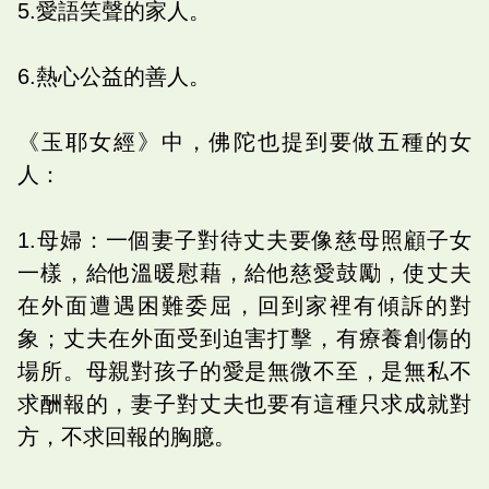
5.愛語笑聲的家人。
6.熱心公益的善人。
《玉耶女經》中，佛陀也提到要做五種的女
人：
1.母婦：一個妻子對待丈夫要像慈母照顧子女
一樣，給他溫暖慰藉，給他慈愛鼓勵，使丈夫
在外面遭遇困難委屈，回到家裡有傾訴的對
象；丈夫在外面受到迫害打擊，有療養創傷的
場所。母親對孩子的愛是無微不至，是無私不
求酬報的，妻子對丈夫也要有這種只求成就對
方，不求回報的胸臆。