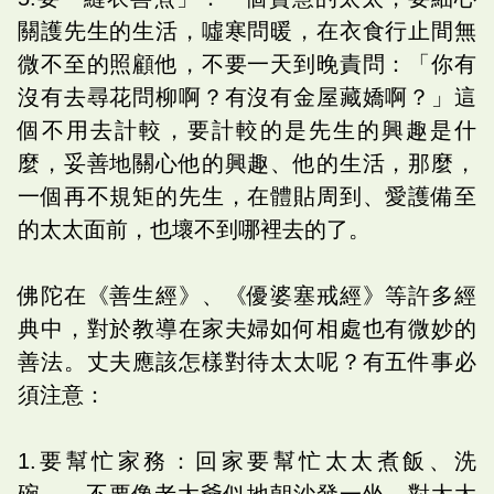
關護先生的生活，噓寒問暖，在衣食行止間無
微不至的照顧他，不要一天到晚責問：「你有
沒有去尋花問柳啊？有沒有金屋藏嬌啊？」這
個不用去計較，要計較的是先生的興趣是什
麼，妥善地關心他的興趣、他的生活，那麼，
一個再不規矩的先生，在體貼周到、愛護備至
的太太面前，也壞不到哪裡去的了。
佛陀在《善生經》、《優婆塞戒經》等許多經
典中，對於教導在家夫婦如何相處也有微妙的
善法。丈夫應該怎樣對待太太呢？有五件事必
須注意：
1.要幫忙家務：回家要幫忙太太煮飯、洗
碗⋯⋯不要像老太爺似地朝沙發一坐，對太太