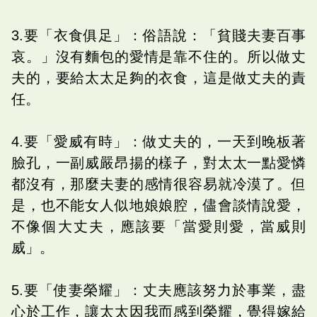
3.要「衣食俱足」：俗語說：「貧賤夫妻百事
哀。」沒有麵包的愛情是靠不住的。所以做丈
夫的，要給太太足夠的衣食，這是做丈夫的責
任。
4.要「愛威有時」：做丈夫的，一天到晚板著
臉孔，一副威嚴昂揚的樣子，對太太一點愛憐
都沒有，那麼夫妻的感情很容易就冷漠了。但
是，也不能女人似地娘娘腔，儘會談情說愛，
不像個大丈夫，應該要「當愛則愛，當威則
威」。
5.要「使妻榮耀」：丈夫應該努力於事業，盡
心於工作，讓太太因我而感到榮耀，覺得嫁給