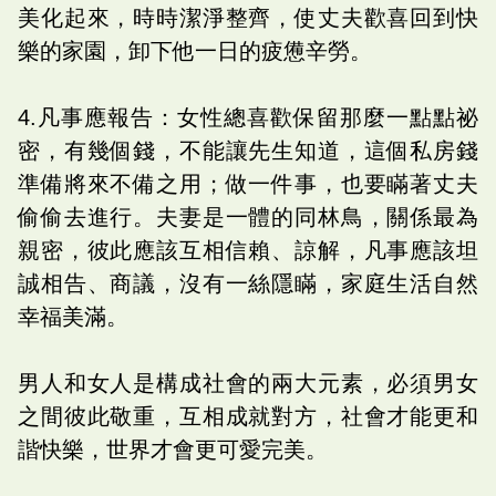
美化起來，時時潔淨整齊，使丈夫歡喜回到快
樂的家園，卸下他一日的疲憊辛勞。
4.凡事應報告：女性總喜歡保留那麼一點點祕
密，有幾個錢，不能讓先生知道，這個私房錢
準備將來不備之用；做一件事，也要瞞著丈夫
偷偷去進行。夫妻是一體的同林鳥，關係最為
親密，彼此應該互相信賴、諒解，凡事應該坦
誠相告、商議，沒有一絲隱瞞，家庭生活自然
幸福美滿。
男人和女人是構成社會的兩大元素，必須男女
之間彼此敬重，互相成就對方，社會才能更和
諧快樂，世界才會更可愛完美。