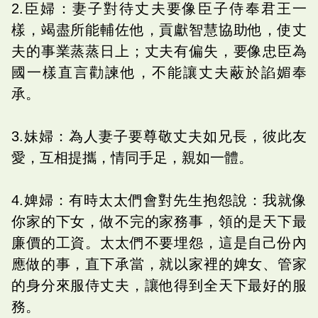
2.臣婦：妻子對待丈夫要像臣子侍奉君王一
樣，竭盡所能輔佐他，貢獻智慧協助他，使丈
夫的事業蒸蒸日上；丈夫有偏失，要像忠臣為
國一樣直言勸諫他，不能讓丈夫蔽於諂媚奉
承。
3.妹婦：為人妻子要尊敬丈夫如兄長，彼此友
愛，互相提攜，情同手足，親如一體。
4.婢婦：有時太太們會對先生抱怨說：我就像
你家的下女，做不完的家務事，領的是天下最
廉價的工資。太太們不要埋怨，這是自己份內
應做的事，直下承當，就以家裡的婢女、管家
的身分來服侍丈夫，讓他得到全天下最好的服
務。