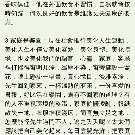
香味俱佳，他在外面飲食不習慣，自然就會按
時知歸，何況良好的飲食是維護丈夫健康的要
方。
3.家庭是樂園：現在社會推行美化人生運動，
美化人生不僅要美化容貌、美化身體、美化環
境，也要美化我們的語言、心靈、家庭。客廳
裡打掃得窗明几淨，纖塵不染，窗旁擺設一盆
花，牆上懸掛一幅畫，賞心悅目，淡雅素淨，
先生回到家來，一杯溫熱的茗茶，一份喜愛的
書報，好比活在樂園，焉有不回家的道理？有
的人不重視環境的整潔，家庭骯髒凌亂，報紙
散失一地，衣服堆積滿床，簡直無立足之地，
怎麼能怪先生過門不入，逃之夭夭呢？太太們
應該把自己美化起來，每日雲鬢光鮮；把家庭