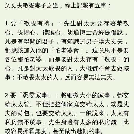
又丈夫敬愛妻子之道，經上記載有五事：
1.要「敬畏有禮」：先生對太太要存著恭敬
心、畏懼心、禮讓心。胡適博士曾經提倡說，
凡是有學問的君子，有知識的男子漢大丈夫，
都應該加入他的「怕老婆會」。這意思不是要
各位都怕老婆，而是要對太太存有「敬畏」的
心。凡是對太太敬畏的人，大概都不會去做壞
事；不敬畏太太的人，反而容易無法無天。
2.要「悉委家事」：將細微大小的家事，都交
給太太管。不僅把整個家庭交給太太，就是丈
夫的荷包，也要交給太太。一般說來，太太有
私房錢不礙事，先生身邊有太多的私房錢，比
較容易揮霍無度，甚至做出越軌的事。