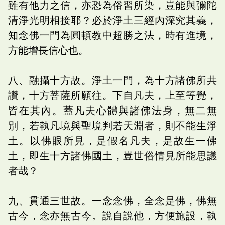
雖有他力之信，亦恐為俗習所染，豈能與彌陀
清淨光明相接耶？必於淨土三經內深究其義，
知念佛一門為圓頓教中超勝之法，時有進境，
方能增長信心也。
八、融攝十方故。淨土一門，為十方諸佛所共
讚，十方菩薩所願往。下自凡夫，上至等覺，
皆在其內。蓋凡夫心體與諸佛法身，無二無
別，若執凡境與聖境判若天淵者，則不能生淨
土。以佛眼所見，是假名凡夫，是故生一佛
土，即生十方諸佛國土，豈世俗情見所能思議
者哉？
九、貫通三世故。一念念佛，全念是佛，佛無
古今，念亦無古今。說自說他，方便施設，執