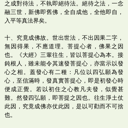
之成對待法，不執即絕待法。絕待之法，一念
融三世，新佛即舊佛，全自成他，全他即自，
入平等真法界矣。
十、究竟成佛故。世出世法，不出因果二字，
無因得果，不應道理。菩提心者，佛果之因
也。《大經》三輩往生，皆以菩提心為本。接
鈍根人，雖未能令其速發菩提心，亦當示以發
心之相。蓋發心有二種：凡位以四弘願為發
心，至信滿時，發真實菩提心，即是初發心時
便成正覺。若以初住之心教凡夫發，似覺甚
難。然發四弘願，即菩提之因也。往生淨土仗
此因，究竟成佛亦仗此因，是以可勸而不可捨
也。