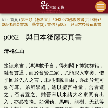
回首頁 /
第三類【教科書】 /
043-070佛教叢書(共28冊) /
068佛教叢書26 藝文(3) /
書信 /
p062 與日本後藤葆真書
p062 與日本後藤葆真書
清‧楊仁山
接讀來書，洋洋數千言，得知閣下博覽群籍，
融會貫通，而於台賢二家，尤能深入堂奧。惜
乎囿於先入之言，未能擺脫自由，亦出於無可
如何耳。弟所學處，總以聖言格量，合者遵
之，否者置之。雖晉宋以來諸大名家間有出
入，亦必指摘。如彌勒、馬鳴、龍樹、天親等