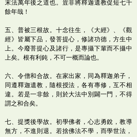
末法萬年後之道也。豈非將釋迦遺教促短七千
餘年哉！
五、普被三根故。十念往生，《大經》、《觀
經》皆屬下品，發菩提心，修諸功德，方生中
上。今廢菩提心及諸行，是專攝下輩而不攝中
上矣。根有利鈍，不可一概而論也。
六、令僧和合故。在家出家，同為釋迦弟子，
同遵釋迦遺教，隨根授法，各有專修，互不相
違。若是一非餘，則於大法中別闢一門，不得
謂之和合矣。
七、提獎後學故。初學佛者，心志勇銳，教導
無方，不進則退。若捨佛法不學，而學世法，