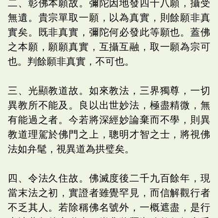
二、彰佛本願故。彌陀因地發四十八願，攝受
無遺。貴宗單取一願，以為真實，則餘願非真
實矣。既非真實，彌陀何必發此等願也。蓋佛
之本願，願願真實，互攝互融，取一願為宗可
也。判餘願非真實，不可也。
三、光顯教道故。如來教法，三界獨尊，一切
異教所不能及。良以出世妙法，極盡精微，無
有能過之者。今若將深經妙論棄而不學，則異
教道理駕於佛門之上，聰明才智之士，將視佛
法如弁髦，視異道為拱璧矣。
四、令法久住故。佛滅度後二千九百餘年，現
當末法之初，實證者雖覺罕見，而信解觀行者
不乏其人。若除稱佛名號外，一概遮盡，是行