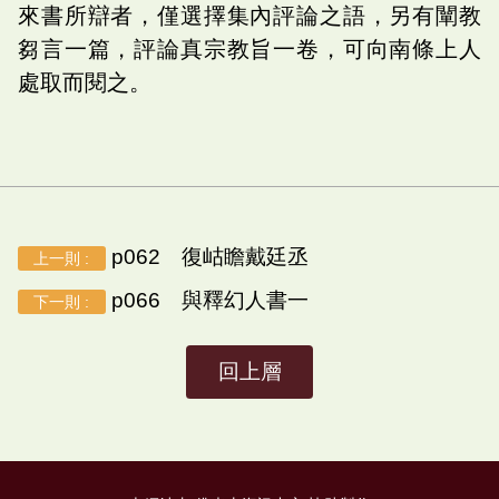
來書所辯者，僅選擇集內評論之語，另有闡教
芻言一篇，評論真宗教旨一卷，可向南條上人
處取而閱之。
p062 復岵瞻戴廷丞
上一則 :
p066 與釋幻人書一
下一則 :
回上層