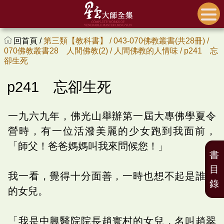
回首頁 /
第三類【教科書】 /
043-070佛教叢書(共28冊) /
070佛教叢書28 人間佛教(2) /
人間佛教的人情味 /
p241 忘
卻生死
p241 忘卻生死
一九六九年，佛光山舉辦第一屆大專佛學夏令
營時，有一位活潑美麗的少女跑到我面前，
「師父！爸爸媽媽叫我來問候您！」
書
目
我一看，覺得十分面善，一時也想不起是誰家
錄
的女兒。
「我是中興醫院院長趙寰村的女兒，名叫趙翠