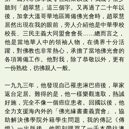
聽到「趙翠慧」這三個字。又再過了二十年以
後，加拿大溫哥華地區籌備佛光會時，趙翠慧
居然出現在我的眼前，旁人介紹他是中華學校
校長、三民主義大同盟會會長……總而言之，
他是當地華人中的領袖人物，在僑界十分活
躍，對佛教也非常熱心，承擔了當地佛光會的
各項籌備工作。他對我，除了恭敬以外，更有
一份熟稔，彷彿親人一般。
一九九三年，他發現自己罹患淋巴癌後，舉家
返台定居。難得的是，他一樣樂觀進取，熱誠
好施，完全不像一個癌症患者。回國以後，他
全力支援海內外的「佛光緣書畫義賣會」，協
助解決佛學院外籍學生問題，我的傳記《傳
燈》一出版後，他即刻購買了一千本帶往澳