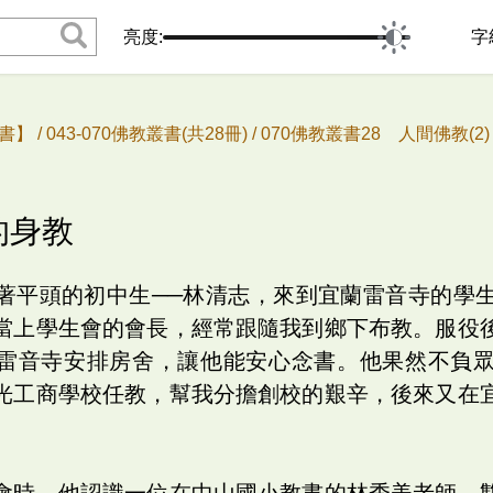
亮度:
字
書】 /
043-070佛教叢書(共28冊) /
070佛教叢書28 人間佛教(2) 
的身教
著平頭的初中生──林清志，來到宜蘭雷音寺的學
當上學生會的會長，經常跟隨我到鄉下布教。服役
雷音寺安排房舍，讓他能安心念書。他果然不負
光工商學校任教，幫我分擔創校的艱辛，後來又在
會時，他認識一位在中山國小教書的林秀美老師，