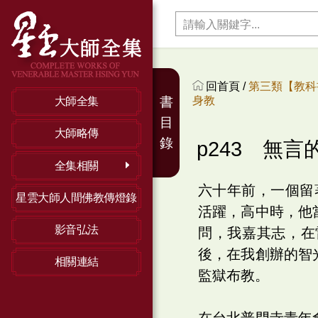
回首頁 /
第三類【教科
身教
書
大師全集
目
大師略傳
錄
p243 無言
全集相關
六十年前，一個留
星雲大師人間佛教傳燈錄
活躍，高中時，他
影音弘法
問，我嘉其志，在
後，在我創辦的智
相關連結
監獄布教。
在台北普門寺青年