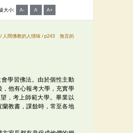
級大小:
A-
A
A+
/
人間佛教的人情味 /
p243 無言的
生會學習佛法。由於個性主動
後，他有心報考大學，充實學
眾望，考上師範大學。畢業以
宜蘭教書，課餘時，常至各地
雙方家長都有意促成他們的姻