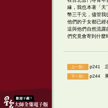
緣，我也本著「天
幣三千元，儘管我
他們的子女都已經
這與他們自然流露
們究竟會寄到什麼
p241 
上一則 :
p244 
下一則 :