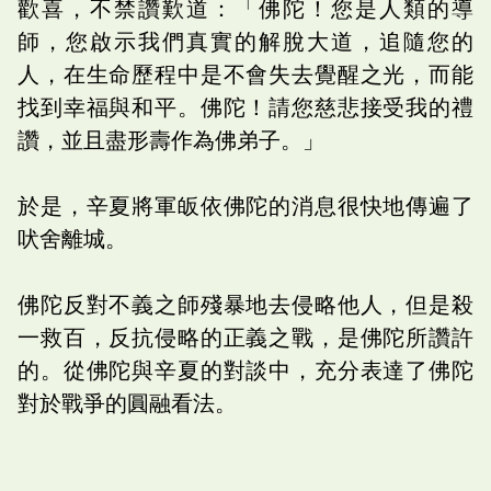
歡喜，不禁讚歎道：「佛陀！您是人類的導
師，您啟示我們真實的解脫大道，追隨您的
人，在生命歷程中是不會失去覺醒之光，而能
找到幸福與和平。佛陀！請您慈悲接受我的禮
讚，並且盡形壽作為佛弟子。」
於是，辛夏將軍皈依佛陀的消息很快地傳遍了
吠舍離城。
佛陀反對不義之師殘暴地去侵略他人，但是殺
一救百，反抗侵略的正義之戰，是佛陀所讚許
的。從佛陀與辛夏的對談中，充分表達了佛陀
對於戰爭的圓融看法。