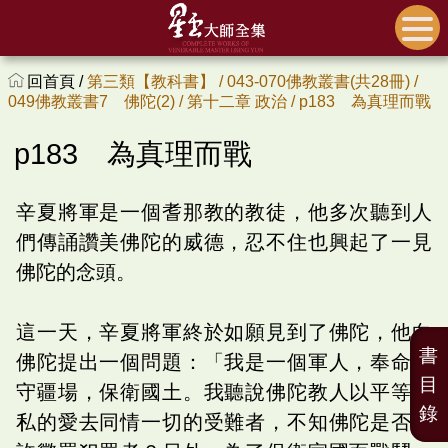
回首頁 /
第三類【教科書】 /
043-070佛教叢書(共28冊) /
049佛教叢書7 佛陀(2) /
第十二章 政治 /
p183 為真理而戰
p183 為真理而戰
辛夏將軍是一個耆那教的教徒，他多次聽到人
們傳誦讚美佛陀的威德，忍不住也興起了一見
佛陀的念頭。
這一天，辛夏將軍終於如願見到了佛陀，他向
書
佛陀提出一個問題：「我是一個軍人，奉命戍
目
守疆場，保衛國土。我聽說佛陀教人以平等無
錄
私的愛去同情一切的受難者，不知佛陀是否准