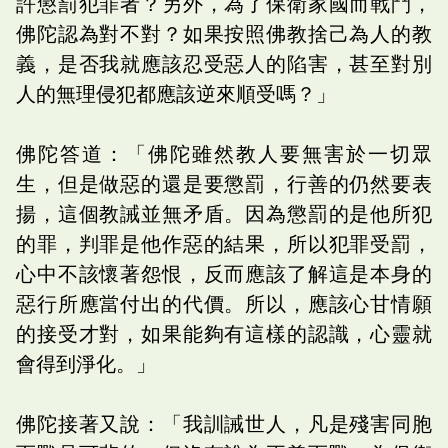
許懲罰犯罪者？另外，為了保衛家國而戰鬥，
佛陀認為對不對？如果按照佛教捨己為人的教
義，是否我就應該忍受惡人的陷害，甚至對別
人的無理侵犯都應該逆來順受嗎？」
佛陀答道：「佛陀雖然教人要無害於一切眾
生，但是做惡的還是要懲罰，行善的仍然要表
揚，這個教誡並無矛盾。因為懲罰的是他所犯
的罪，判罪是他作惡的結果，所以犯罪受罰，
心中不該懷著怨恨，反而應該了解這是本身的
惡行所應當付出的代價。所以，應該心甘情願
的接受才對，如果能夠有這樣的認識，心靈就
會得到淨化。」
佛陀接著又說：「我訓誡世人，凡是殘害同胞