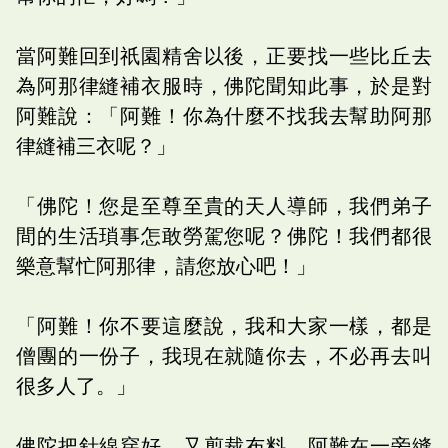
當阿難回到祇園精舍以後，正要找一些比丘去
為阿那律縫補衣服時，佛陀聞知此事，於是對
阿難說：「阿難！你為什麼不找我去幫助阿那
律縫補三衣呢？」
「佛陀！您是至尊至貴的天人導師，我們弟子
間的生活瑣事怎敢勞駕您呢？佛陀！我們都很
樂意幫忙阿那律，請您放心吧！」
「阿難！你不要這麼說，我和大家一樣，都是
僧團的一份子，我現在就隨你去，不必再去叫
很多人了。」
佛陀把針線穿好，又剪裁布料，阿難在一旁縫