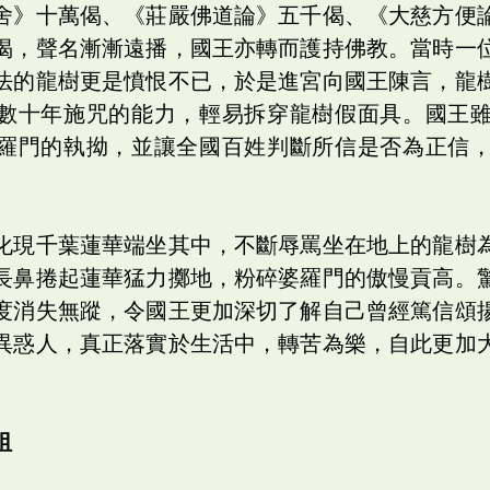
舍》十萬偈、《莊嚴佛道論》五千偈、《大慈方便
偈，聲名漸漸遠播，國王亦轉而護持佛教。當時一
法的龍樹更是憤恨不已，於是進宮向國王陳言，龍
數十年施咒的能力，輕易拆穿龍樹假面具。國王
羅門的執拗，並讓全國百姓判斷所信是否為正信
化現千葉蓮華端坐其中，不斷辱罵坐在地上的龍樹
長鼻捲起蓮華猛力擲地，粉碎婆羅門的傲慢貢高。
度消失無蹤，令國王更加深切了解自己曾經篤信頌
異惑人，真正落實於生活中，轉苦為樂，自此更加
祖