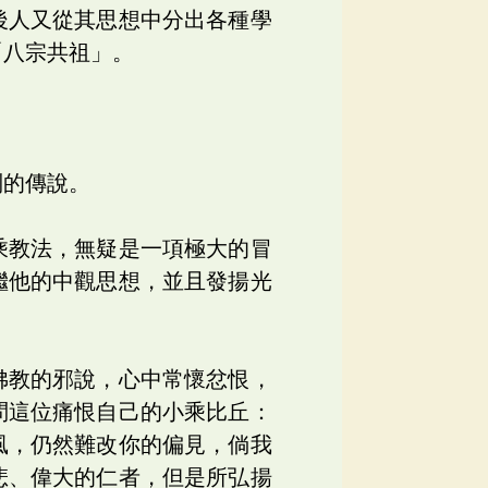
後人又從其思想中分出各種學
「八宗共祖」。
別的傳說。
乘教法，無疑是一項極大的冒
繼他的中觀思想，並且發揚光
佛教的邪說，心中常懷忿恨，
問這位痛恨自己的小乘比丘：
風，仍然難改你的偏見，倘我
悲、偉大的仁者，但是所弘揚