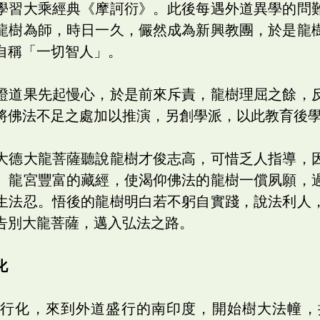
學習大乘經典《摩訶衍》。此後每遇外道異學的問
龍樹為師，時日一久，儼然成為新興教團，於是龍
自稱「一切智人」。
證道果先起慢心，於是前來斥責，龍樹理屈之餘，
將佛法不足之處加以推演，另創學派，以此教育後
大德大龍菩薩聽說龍樹才俊志高，可惜乏人指導，
。龍宮豐富的藏經，使渴仰佛法的龍樹一償夙願，
生法忍。悟後的龍樹明白若不躬自實踐，說法利人
告別大龍菩薩，邁入弘法之路。
化
緣行化，來到外道盛行的南印度，開始樹大法幢，