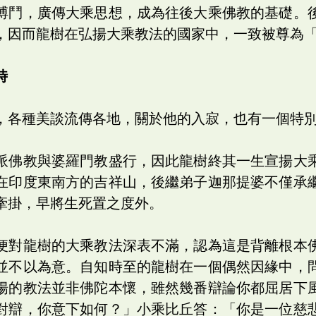
搏鬥，廣傳大乘思想，成為往後大乘佛教的基礎。
，因而龍樹在弘揚大乘教法的國家中，一致被尊為
時
，各種美談流傳各地，關於他的入寂，也有一個特
派佛教與婆羅門教盛行，因此龍樹終其一生宣揚大
在印度東南方的吉祥山，後繼弟子迦那提婆不僅承
牽掛，早將生死置之度外。
便對龍樹的大乘教法深表不滿，認為這是背離根本
並不以為意。自知時至的龍樹在一個偶然因緣中，
揚的教法並非佛陀本懷，雖然幾番辯論你都屈居下
對辯，你意下如何？」小乘比丘答：「你是一位慈