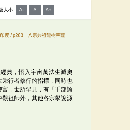
級大小:
A-
A
A+
印度 /
p283 八宗共祖龍樹菩薩
派經典，悟入宇宙萬法生滅奧
大乘行者修行的指標，同時也
豐富，世所罕見，有「千部論
中觀祖師外，其他各宗學說源