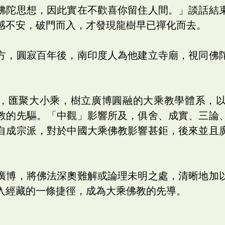
佛陀思想，因此實在不歡喜你留住人間。」談話結
感不安，破門而入，才發現龍樹早已禪化而去。
方，圓寂百年後，南印度人為他建立寺廟，視同佛
，匯聚大小乘，樹立廣博圓融的大乘教學體系，
教的先驅。「中觀」影響所及，俱舍、成實、三論
自成宗派，對於中國大乘佛教影響甚鉅，後來並且
廣博，將佛法深奧難解或論理未明之處，清晰地加
入經藏的一條捷徑，成為大乘佛教的先導。