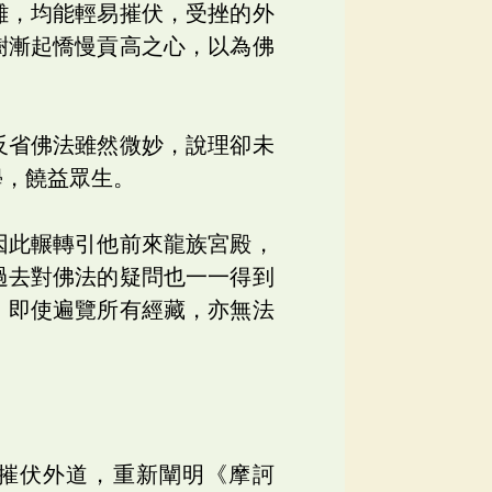
難，均能輕易摧伏，受挫的外
樹漸起憍慢貢高之心，以為佛
反省佛法雖然微妙，說理卻未
學，饒益眾生。
因此輾轉引他前來龍族宮殿，
過去對佛法的疑問也一一得到
，即使遍覽所有經藏，亦無法
摧伏外道，重新闡明《摩訶