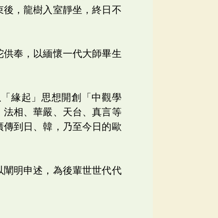
束後，龍樹入室靜坐，終日不
陀供奉，以緬懷一代大師畢生
以「緣起」思想開創「中觀學
、法相、華嚴、天台、真言等
廣傳到日、韓，乃至今日的歐
以闡明申述，為後輩世世代代