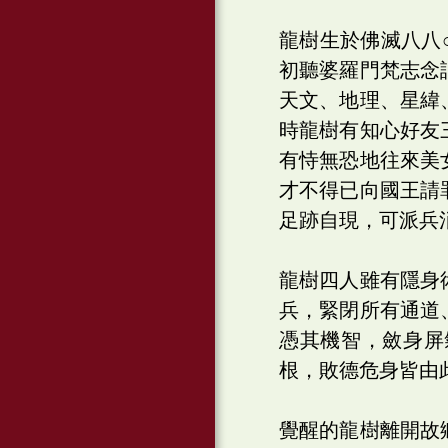
龍樹生於佛滅八八
初聽婆羅門梵志念
天文、地理、星緯
時龍樹有知心好友
有恃無恐地往來美
才不得已向國王請
足跡自現，可派兵
龍樹四人雖有隱身
兵，緊閉所有通道
憑其機智，斂身屏
根，敗德危身皆由
覺醒的龍樹離開故