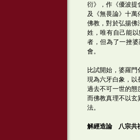
衍》，作《優波提
及《無畏論》十萬
佛教，對於弘揚佛
姓，唯有自己能以
者，但為了一挫婆
會。
比試開始，婆羅門
現為六牙白象，以
過去不可一世的態
而佛教真理不以玄
法。
解經造論 八宗共