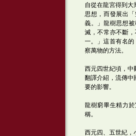
自從在龍宮得到大
思想，而發展出「
義。」龍樹思想被
滅，不常亦不斷，
一。」這首有名的
察萬物的方法。
西元四世紀頃，中
翻譯介紹，流傳中
要的影響。
龍樹窮畢生精力於
稱。
西元四、五世紀，