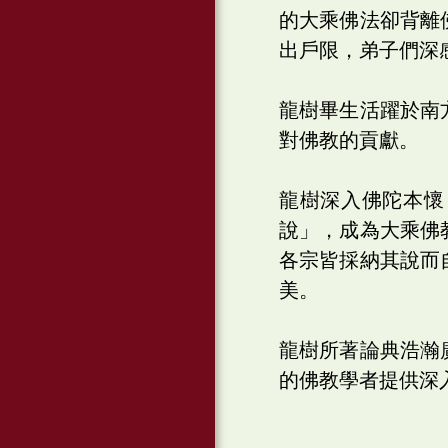
的大乘佛法卻背離
出戶限，弟子們深
龍樹畢生活躍於南
對佛教的貢獻。
龍樹深入佛陀本懷
說」，成為大乘佛
各宗皆採納其說而
美。
龍樹所著論典浩瀚
的佛教學者提供深