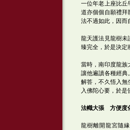
一位年老上座比丘
道亦個個自願禮拜
法不過如此，因而
龍天護法見龍樹未
臻完全，於是決定
當時，南印度龍族
讓他遍讀各種經典
解答，不久悟入無
入佛陀心要，於是
法幟大張 方便度
龍樹離開龍宮隨