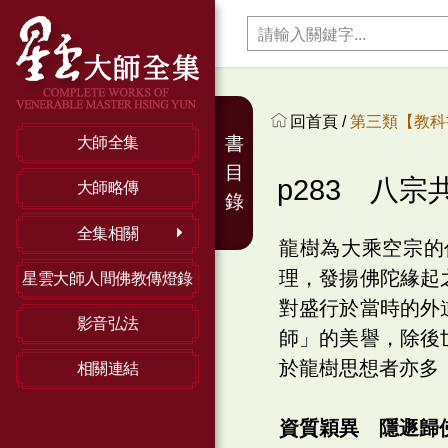
回首頁 /
第三類【教科
書
大師全集
目
p283 八
大師略傳
錄
全集相關
龍樹為大乘空宗的
理，發揚佛陀緣起
星雲大師人間佛教傳燈錄
對盛行於當時的外
影音弘法
師」的美譽，除後
於龍樹思想者亦多
相關連結
資質穎異 隱遯歸