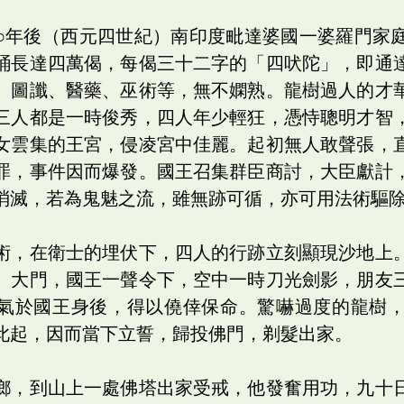
○年後（西元四世紀）南印度毗達婆國一婆羅門家
誦長達四萬偈，每偈三十二字的「四吠陀」，即通
、圖讖、醫藥、巫術等，無不嫻熟。龍樹過人的才
三人都是一時俊秀，四人年少輕狂，憑恃聰明才智
女雲集的王宮，侵凌宮中佳麗。起初無人敢聲張，
罪，事件因而爆發。國王召集群臣商討，大臣獻計
消滅，若為鬼魅之流，雖無跡可循，亦可用法術驅
術，在衛士的埋伏下，四人的行跡立刻顯現沙地上
、大門，國王一聲令下，空中一時刀光劍影，朋友
氣於國王身後，得以僥倖保命。驚嚇過度的龍樹
此起，因而當下立誓，歸投佛門，剃髮出家。
鄉，到山上一處佛塔出家受戒，他發奮用功，九十