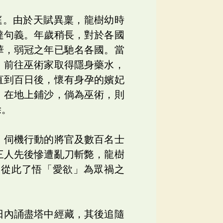
庭。由於天賦異稟，龍樹幼時
達句義。年歲稍長，對於各國
華，弱冠之年已馳名各國。當
，前往巫術家取得隱身藥水，
直到百日後，懷有身孕的嬪妃
，在地上鋪沙，倘為巫術，則
除。
。伺機行動的將官及數百名士
三人先後慘遭亂刀斬斃，龍樹
，從此了悟「愛欲」為眾禍之
日內誦盡塔中經藏，其後追隨