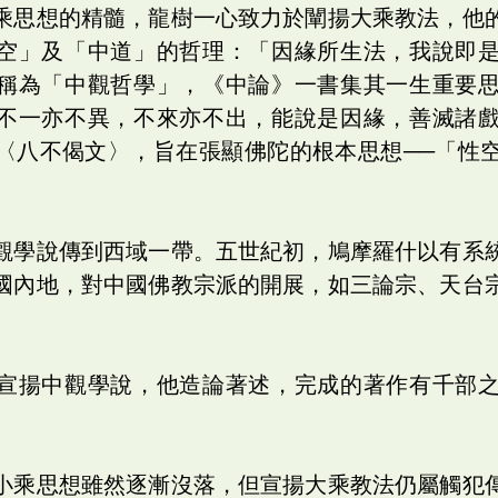
乘思想的精髓，龍樹一心致力於闡揚大乘教法，他
空」及「中道」的哲理：「因緣所生法，我說即
稱為「中觀哲學」，《中論》一書集其一生重要
不一亦不異，不來亦不出，能說是因緣，善滅諸
〈八不偈文〉，旨在張顯佛陀的根本思想──「性
觀學說傳到西域一帶。五世紀初，鳩摩羅什以有系
國內地，對中國佛教宗派的開展，如三論宗、天台
宣揚中觀學說，他造論著述，完成的著作有千部
小乘思想雖然逐漸沒落，但宣揚大乘教法仍屬觸犯