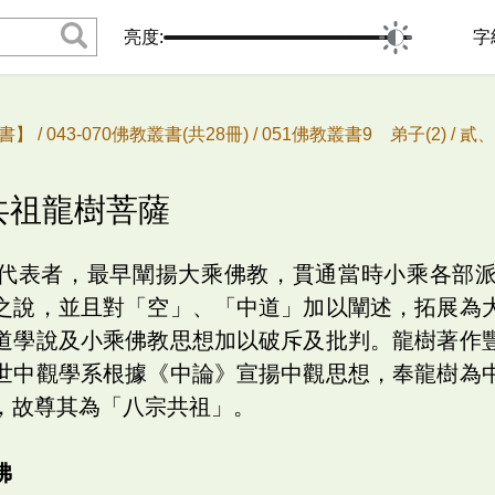
亮度:
字
書】 /
043-070佛教叢書(共28冊) /
051佛教叢書9 弟子(2) /
貳、
宗共祖龍樹菩薩
代表者，最早闡揚大乘佛教，貫通當時小乘各部
之說，並且對「空」、「中道」加以闡述，拓展為
道學說及小乘佛教思想加以破斥及批判。龍樹著作
世中觀學系根據《中論》宣揚中觀思想，奉龍樹為
，故尊其為「八宗共祖」。
佛