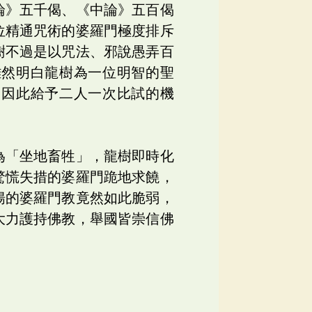
論》五千偈、《中論》五百偈
位精通咒術的婆羅門極度排斥
樹不過是以咒法、邪說愚弄百
雖然明白龍樹為一位明智的聖
，因此給予二人一次比試的機
為「坐地畜牲」，龍樹即時化
驚慌失措的婆羅門跪地求饒，
揚的婆羅門教竟然如此脆弱，
大力護持佛教，舉國皆崇信佛