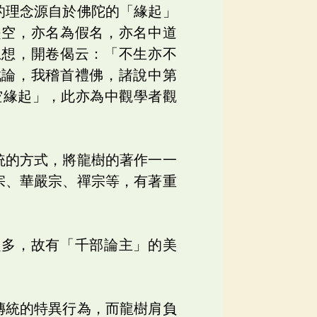
的理念源自於佛陀的「緣起」
是空，亦名為假名，亦名中道
思想，開卷偈云：「不生亦不
戲論，我稽首禮佛，諸說中第
空緣起」，此亦為中觀學者觀
統的方式，將龍樹的著作一一
宗、華嚴宗、禪宗等，有著重
之多，故有「千部論主」的美
傳統的特異行為，而龍樹肩負