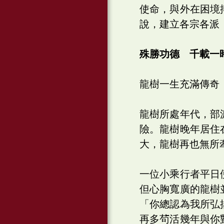
使命，與外在困境
說，建立各宗各派
殊勝功德 千載一
龍樹一生充滿傳奇
龍樹所處年代，部
險。龍樹晚年居住
大，龍樹再也無所
一位小乘行者平日
但心胸寬廣的龍樹
「你總認為我所弘
再多茍活幾年與你