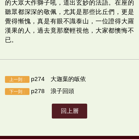
的大眾大作獅子吼，道出玄妙的法語。在座的
聽眾都深深的敬佩，尤其是那些比丘們，更是
覺得慚愧，真是有眼不識泰山，一位證得大羅
漢果的人，過去竟那麼輕視他，大家都懊悔不
已。
p274 大迦葉的皈依
上一則 :
p278 浪子回頭
下一則 :
回上層