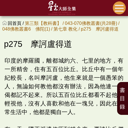
回首頁 /
第三類【教科書】 /
043-070佛教叢書(共28冊) /
048佛教叢書6 佛陀(1) /
第七章 教化 /
p275 摩訶盧得道
p275 摩訶盧得道
印度的摩羅國，離都城約六、七里的地方，有
一所精舍，住有五百位比丘。比丘中有一個年
紀較長，名叫摩訶盧，他生來就是一個愚笨的
人，無論如何教他都沒有辦法，因為他連一句
書
偈都記不起來。所以五百位比丘都看不起他，
目
輕視他，沒有人喜歡和他在一塊兒，因此在日
錄
常生活中，他都是獨自一人。