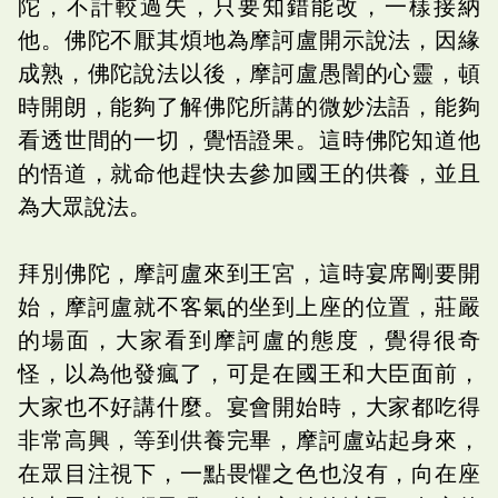
陀，不計較過失，只要知錯能改，一樣接納
他。佛陀不厭其煩地為摩訶盧開示說法，因緣
成熟，佛陀說法以後，摩訶盧愚闇的心靈，頓
時開朗，能夠了解佛陀所講的微妙法語，能夠
看透世間的一切，覺悟證果。這時佛陀知道他
的悟道，就命他趕快去參加國王的供養，並且
為大眾說法。
拜別佛陀，摩訶盧來到王宮，這時宴席剛要開
始，摩訶盧就不客氣的坐到上座的位置，莊嚴
的場面，大家看到摩訶盧的態度，覺得很奇
怪，以為他發瘋了，可是在國王和大臣面前，
大家也不好講什麼。宴會開始時，大家都吃得
非常高興，等到供養完畢，摩訶盧站起身來，
在眾目注視下，一點畏懼之色也沒有，向在座