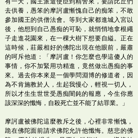
有一天，國王派遣使臣到精舍來，要請比丘們
去供養，愚笨的摩訶盧慚愧自己的痴笨，不敢
參加國王的供僧法會。等到大家都進城入宮以
後，他想到自己愚痴的可恥，就悄悄地拿根繩
子走進花園來，在一棵大樹下想要自縊。正在
這時候，莊嚴相好的佛陀出現在他眼前，嚴肅
的呵斥他道：「摩訶盧！你怎麼也學這傻人的
事情，你不加緊用功精進，竟然做出愚痴的事
來。過去你本來是一個學問淵博的修道者，因
為不肯施教於人，生起我慢心，輕視一切人，
所以才生生世世受愚痴闇鈍的報應，今生你應
該深深的懺悔，自殺死亡並不能了結罪業。」
摩訶盧被佛陀這麼教斥之後，心裡非常慚愧，
跪在佛陀面前請求佛陀允許他懺悔。慈悲的佛