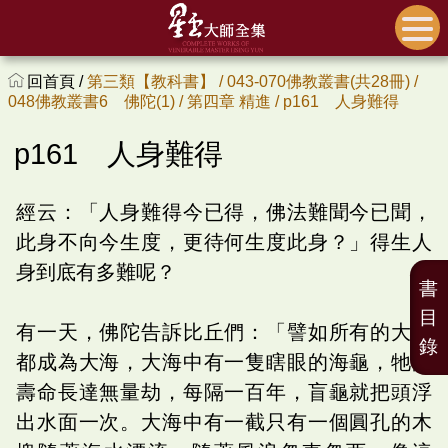
回首頁 /
第三類【教科書】 /
043-070佛教叢書(共28冊) /
048佛教叢書6 佛陀(1) /
第四章 精進 /
p161 人身難得
p161 人身難得
經云：「人身難得今已得，佛法難聞今已聞，
此身不向今生度，更待何生度此身？」得生人
身到底有多難呢？
書
目
有一天，佛陀告訴比丘們：「譬如所有的大地
錄
都成為大海，大海中有一隻瞎眼的海龜，牠的
壽命長達無量劫，每隔一百年，盲龜就把頭浮
出水面一次。大海中有一截只有一個圓孔的木