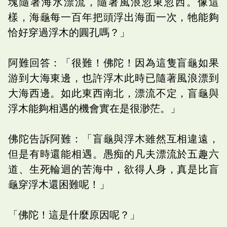
塊隨著海水漂流，隨著風浪忽東忽西。像這
樣，海龜每一百年把頭浮出海面一次，牠能夠
恰好穿過浮木的圓孔嗎？」
阿難回答：「很難！佛陀！因為這隻盲龜如果
游到大海東邊，也許浮木此時已隨著風浪漂到
大海西邊。如此東西南北，漂流不定，盲龜與
浮木能夠相遇的機會實在是很渺茫。」
佛陀告訴阿難：「盲龜與浮木雖然互相違遠，
但是有時還能相遇。愚痴的凡夫漂流於五趣六
道、生死輪迴的苦海中，欲得人身，真是比盲
龜穿浮木還困難呢！」
「佛陀！這是什麼原因呢？」