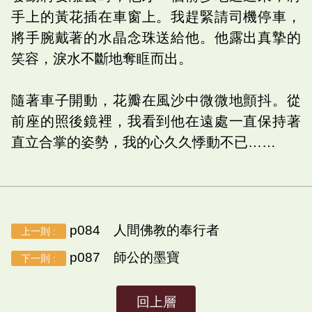
手上的黃花插在車窗上。我趕緊請司機停車，
將手腕戴著的水晶念珠送給他。他露出真摯的
笑容，淚水不斷地奪眶而出。
隨著車子開動，花瓣在風沙中微微地顫抖。從
前座的照後鏡裡，我看到他在遠處一直保持著
直立合掌的姿勢，我的心久久悸動不已……
p084 人間佛教的奉行者
上一則 :
p087 師公的墨寶
下一則 :
回上層