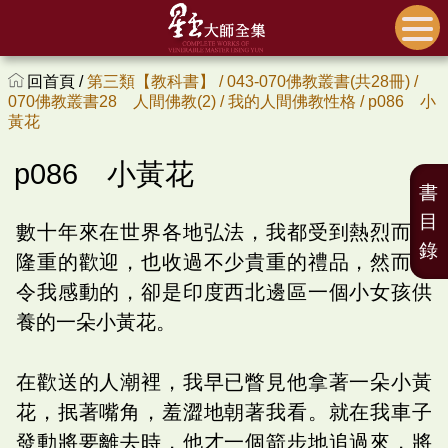
回首頁 /
第三類【教科書】 /
043-070佛教叢書(共28冊) /
070佛教叢書28 人間佛教(2) /
我的人間佛教性格 /
p086 小
黃花
p086 小黃花
書
目
數十年來在世界各地弘法，我都受到熱烈而且
錄
隆重的歡迎，也收過不少貴重的禮品，然而最
令我感動的，卻是印度西北邊區一個小女孩供
養的一朵小黃花。
在歡送的人潮裡，我早已瞥見他拿著一朵小黃
花，抿著嘴角，羞澀地朝著我看。就在我車子
發動將要離去時，他才一個箭步地追過來，將