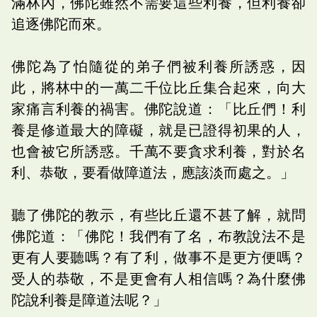
滿林內，佛陀雖然不需要這些利養，但利養卻
追逐佛陀而來。
佛陀為了怕隨從的弟子們被利養所誘惑，因
此，將林中的一萬二千位比丘集合起來，向大
家痛言利養的禍害。佛陀說道：「比丘們！利
養是修道最大的障礙，就是已證得初果的人，
也會被它所誘惑。千萬不要貪求利養，對於名
利、恭敬，要看做障道法，應該淡而處之。」
聽了佛陀的教示，有些比丘還不甚了解，就問
佛陀道：「佛陀！我們有了名，布教說法不是
更有人要聽嗎？有了利，做事不是更方便嗎？
受人的恭敬，不是更會有人相信嗎？為什麼佛
陀說利養是障道法呢？」