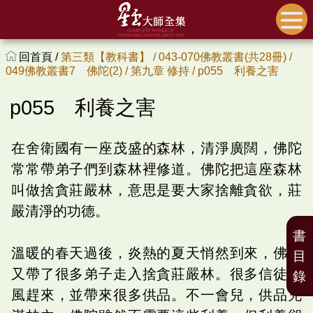
回首頁 /
第三類【教科書】 /
043-070佛教叢書(共28冊) /
049佛教叢書7 佛陀(2) /
第九章 修持 /
p055 利養之害
p055 利養之害
在舍衛國有一座茂盛的森林，清淨廣闊，佛陀
常常帶弟子們到森林裡修道。佛陀把這座森林
叫做捨貪莊嚴林，意思是要大家捨離貪欲，莊
嚴清淨的功德。
書
溫暖的春天過後，炎熱的夏天悄然到來，佛陀
目
又帶了很多弟子走入捨貪莊嚴林。很多信徒聞
錄
風趕來，並帶來很多供品。不一會兒，供品充