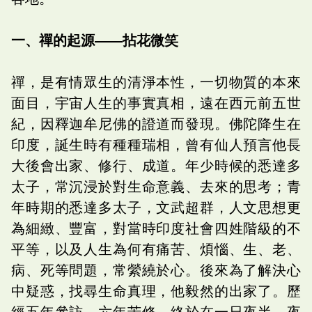
一、禪的起源――拈花微笑
禪，是有情眾生的清淨本性，一切物質的本來
面目，宇宙人生的事實真相，遠在西元前五世
紀，因釋迦牟尼佛的證道而發現。佛陀降生在
印度，誕生時有種種瑞相，曾有仙人預言他長
大後會出家、修行、成道。年少時候的悉達多
太子，常沉浸於對生命意義、去來的思考；青
年時期的悉達多太子，文武超群，人文思想更
為細緻、豐富，對當時印度社會四姓階級的不
平等，以及人生為何有痛苦、煩惱、生、老、
病、死等問題，常縈繞於心。後來為了解決心
中疑惑，找尋生命真理，他毅然的出家了。歷
經五年參訪、六年苦修，終於在一日夜半，夜