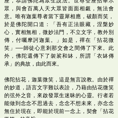
座，恭請佛陀為眾生說法。世尊登座拈華示
眾，與會百萬人天大眾皆面面相覷，無法會
意。唯有迦葉尊者當下靈犀相應，破顏而笑，
於是佛陀開口道：「吾有正法眼藏，涅槃妙
心，實相無相，微妙法門，不立文字，教外別
傳，付囑摩訶迦葉。」如是，禪在「拈花微
笑」──師徒心意剎那交會之間傳了下來。此
外，佛陀還傳下了袈裟和缽，所謂「衣缽傳
承」的典故，由此而來。
佛陀拈花，迦葉微笑，這是無言說教。由於禪
的妙道，語言文字難以表詮，乃藉由拈花微笑
的弦外之音，來啟發眾生迷昧的心靈。行者若
能做到念念不思過去，念念不想未來，亦念念
無住於現在，即能於現前一念上，契會「拈花