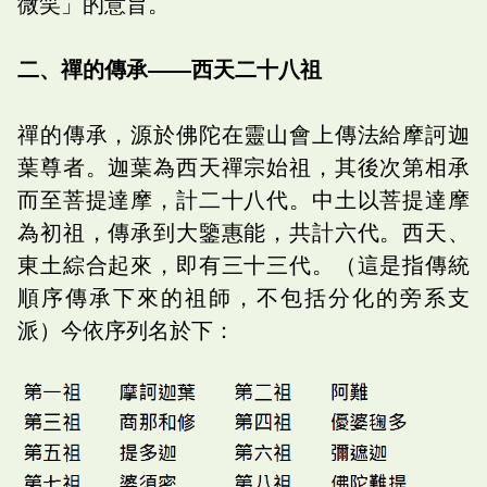
微笑」的意旨。
二、禪的傳承――西天二十八祖
禪的傳承，源於佛陀在靈山會上傳法給摩訶迦
葉尊者。迦葉為西天禪宗始祖，其後次第相承
而至菩提達摩，計二十八代。中土以菩提達摩
為初祖，傳承到大鑒惠能，共計六代。西天、
東土綜合起來，即有三十三代。（這是指傳統
順序傳承下來的祖師，不包括分化的旁系支
派）今依序列名於下：