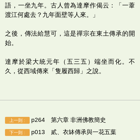
語，一坐九年。古人曾為達摩作偈云：「一葦
渡江何處去？九年面壁等人來。」
之後，傳法給慧可，這是禪宗在東土傳承的開
始。
達摩於梁大統元年（五三五）端坐而化。不
久，從西域傳來「隻履西歸」之說。
p264 第六章 非洲佛教簡史
上一則 :
p013 貳、衣缽傳承與一花五葉
下一則 :