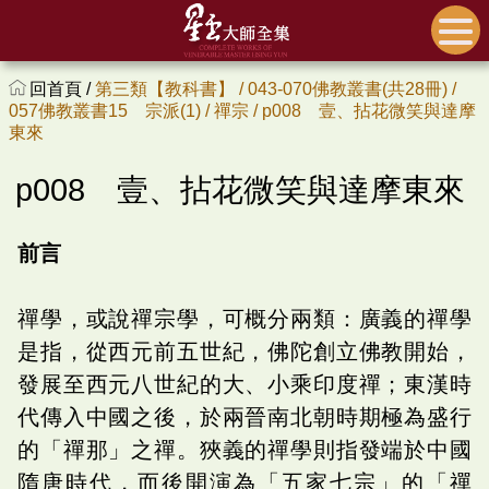
回首頁 /
第三類【教科書】 /
043-070佛教叢書(共28冊) /
057佛教叢書15 宗派(1) /
禪宗 /
p008 壹、拈花微笑與達摩
東來
p008 壹、拈花微笑與達摩東來
前言
禪學，或說禪宗學，可概分兩類：廣義的禪學
是指，從西元前五世紀，佛陀創立佛教開始，
發展至西元八世紀的大、小乘印度禪；東漢時
代傳入中國之後，於兩晉南北朝時期極為盛行
的「禪那」之禪。狹義的禪學則指發端於中國
隋唐時代，而後開演為「五家七宗」的「禪