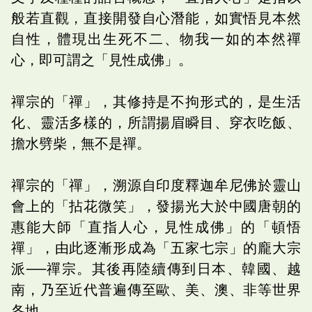
般若直觀，直接開發自心潛能，如實悟見本然
自性，體現出生死不二、物我一如的本然禪
心，即可謂之「見性成佛」。
禪宗的「禪」，其修持是不拘形式的，是生活
化、靈活多樣的，所謂揚眉瞬目、穿衣吃飯、
擔水劈柴，無不是禪。
禪宗的「禪」，溯源自印度釋迦牟尼佛於靈山
會上的「拈花微笑」，發揚光大於中國唐朝的
惠能大師「直指人心，見性成佛」的「頓悟
禪」，由此逐漸形成為「五家七宗」的龐大宗
派──禪宗。其後再陸續傳到日本、韓國、越
南，乃至近代普遍傳至歐、美、澳、非等世界
各地。