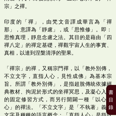
宗」之禪。
印度的「禪」，由梵文音譯成華言為「禪
那」，意譯為「靜慮」，或「思惟修」。即：
思惟真理，靜息念慮之法。其目的是藉由「四
禪八定」的禪定基礎，禪觀宇宙人生的事實、
真相，以達到涅槃清淨的聖果。
「禪宗」的禪，又稱宗門禪，以「教外別傳，
不立文字，直指人心，見性成佛」為基本宗
旨。所謂「教外別傳」，是指超脫傳統依據經
典教材、拘泥於形式的坐禪冥思，及凝心入定
書
的固定修習方式，而另行開闢一種「以心傳
目
心」的禪法。「不立文字」是「不執著」義理
錄
文字及種種的語言概念；「直指人心」是指以