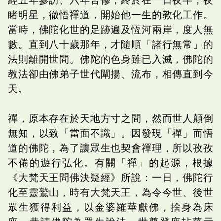
睹明星，徹悟禪道，開始他一生的教化工作。
當時，佛陀化世的足跡遍及恆河兩岸，度人無
數。直到八十歲那年，才隨順「諸行無常」的
法則離開世間。佛陀的色身雖已入滅，佛陀的
教法卻由佛弟子世代闡揚、流布，相傳直到今
天。
禪，原本存在於天地方寸之間，然而世人顛倒
無知，以致「當面不識」。因發現「禪」而悟
道的佛陀，為了讓眾生也契會禪理，所以孜孜
不倦的遊行弘化。有關「禪」的起源，根據
《大梵天王問佛決疑經》所說：一日，佛陀行
化至靈鷲山，時有大梵天王，為令今世、後世
眾生獲得利益，以金婆羅華獻佛，捨身為床