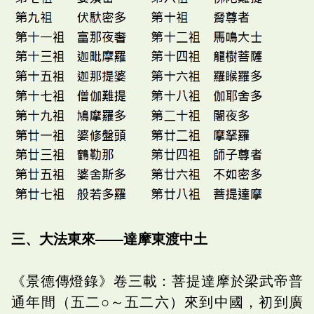
三、大法東來――達摩東渡中土
《景德傳燈錄》卷三載：菩提達摩於梁武帝普
通年間（五二○～五二六）來到中國，初到廣