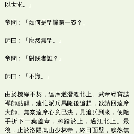
以世求。」
帝問：「如何是聖諦第一義？」
師曰：「廓然無聖。」
帝問：「對朕者誰？」
師曰：「不識。」
由於機緣不契，達摩遂潛渡北上。武帝經寶誌
禪師點醒，連忙派兵馬隨後追趕，欲請回達摩
大師。無奈達摩心意已決，見追兵到來，便隨
手折下一葉蘆葦，腳踏於上，過江北上。最
後，止於洛陽嵩山少林寺，終日面壁，默然無