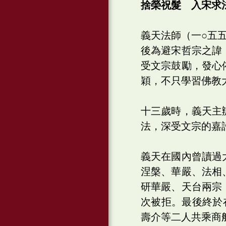
捨榮祝髮 入宋求
義天法師（一○五
後為避宋哲宗之諱
受文宗鼓勵，發心
穎，不只學習佛教
十三歲時，義天主
法，深受文宗的嘉
義天在國內曾讀過
涅槃、華嚴、法相
研華嚴、天台兩宗
次被拒。最後終於
壽介等二人共乘商