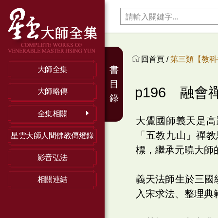
回首頁 /
第三類【教科
書
大師全集
目
p196 融
大師略傳
錄
全集相關
大覺國師義天是高
「五教九山」禪教
星雲大師人間佛教傳燈錄
標，繼承元曉大師
影音弘法
義天法師生於三國
相關連結
入宋求法、整理典