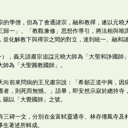
宗的學僧，但為了會通諸宗，融和教禪，遂以元曉
三歸一」、「教觀兼修」思想作導引，將法相與唯
，並化解教下與禪宗之間的對立，達到統一、融和
一），義天請肅宗追諡元曉大師為「大聖和諍國師
大師為「大聖圓教國師」。
天向前來問病的王兄肅宗說：「希願正道中興，因
護者，則死而無憾。」語畢，即安然示寂於總持寺
，賜以「大覺國師」之號。
有三碑一文，分別在金富軾靈通寺、林存僊鳳寺及
畢生著述所輯成。