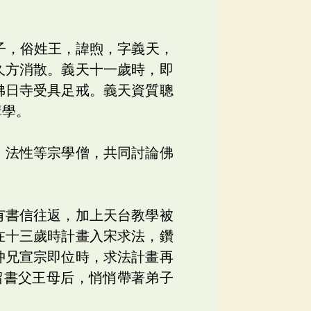
子，俗姓王，諱煦，字義天，
久方消散。義天十一歲時，即
佛日寺受具足戒。義天資質聰
講學。
、法性等宗學僧，共同討論佛
有書信往返，加上天台教學被
在十三歲時計畫入宋求法，鑽
仲兄宣宗即位時，求法計畫再
留書父王母后，悄悄帶著弟子