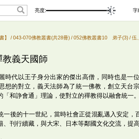
亮度:
字
書】 /
043-070佛教叢書(共28冊) /
052佛教叢書10 弟子(3) /
伍
會禪教義天國師
麗時代以王子身分出家的傑出高僧，同時也是一
思想的對立，義天法師為了統一佛教，創立天台
的「和諍會通」理論，使對立的禪教得以融會統一
統一後的十一世紀，當時社會正從混亂邁入安定，
籍、刊行續藏，與大宋、日本等鄰國文化交流，提