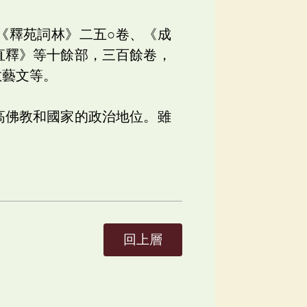
《釋苑詞林》二五○卷、《成
直釋》等十餘部，三百餘卷，
教藝文等。
高佛教和國家的政治地位。雖
回上層