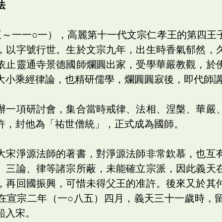
法
五～一一○一），高麗第十一代文宗仁孝王的第四王
，以字號行世。生於文宗九年，出生時香氣郁然，
依止靈通寺景德國師爛圓出家，受學華嚴教觀，於
大小乘經律論，也精研儒學，爛圓圓寂後，即代師
辦一項研討會，集合當時戒律、法相、涅槃、華嚴
許，封他為「祐世僧統」，正式成為國師。
大宋淨源法師的著書，對淨源法師非常欽慕，也互
、三論、律等諸宗所蔽，未能確立宗派，因此義天
，再回國振興，可惜未得父王的准許。後來又於其
在宣宗二年（一○八五）四月，義天三十一歲時，
船入宋。