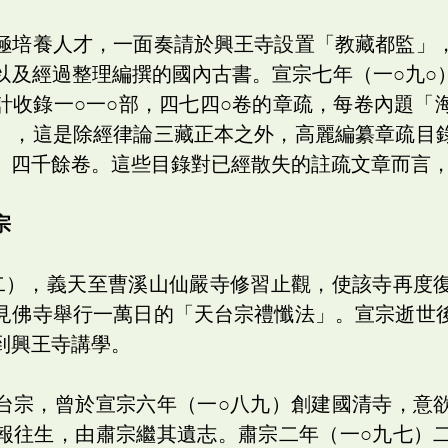
極培養人才，一面奏請於興王寺設置「教藏都監」
以及經過整理編撰的國內古書。宣宗七年（一○九○
計收錄一○一○部，四七四○卷的章疏，每卷內題「
），這是除經律論三藏正本之外，高麗編纂章疏目
》四千餘卷。這些目錄對已經散失的註疏文章而言
宗
二），義天至曹溪山仙嚴寺修習止觀，使該寺再度
見佛寺舉行一萬日的「天台宗禮懺法」。宣宗逝世
到興王寺講學。
台宗，曾於宣宗六年（一○八九）創建國清寺，意
報往生，由肅宗繼其遺志。肅宗二年（一○九七）