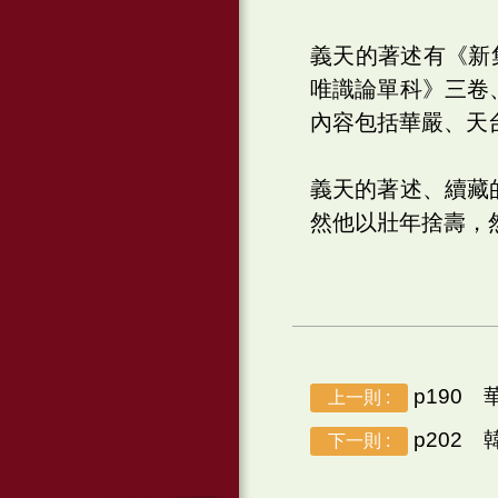
義天的著述有《新
唯識論單科》三卷
內容包括華嚴、天
義天的著述、續藏
然他以壯年捨壽，
p190
上一則 :
p202
下一則 :