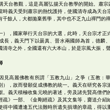
講天台教觀，這是高麗弘揚天台教學的開始。肅宗
當時義天受到肅宗的熱忱護持，使國清寺成為天台
有千餘人，大都拋棄舊學，其中也不乏九山禪門的
一），國家舉行天台宗的大選，此時，天台宗才正
成長，義天門下以曇真、晉水兩國師為首，德麟
國清寺之外，全國還有六大本山，於是宗風大振，
師
因見高麗佛教有所謂「五教九山」之爭（五教：
別），故而發願促成佛教的統一。義天在研究各宗
獻。義天積極收集元曉的著述，旁及諸先賢高僧們
經疏》一部、《金剛經疏》及其文集等，齎送介紹
使得中國遭逢五代法難時所遺失損壞的章疏，得以