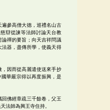
天遍參高僧大德，巡禮名山古
寺慈辯從諫等法師討論天台教
討論禪的要旨；向天吉祥問議
大法器，盡傳所學，使義天得
微，因而從高麗遣使送來手抄
中國華嚴宗得以再度振興，是
攜回佛經章疏三千餘卷，父王
義天法師為興王寺住持。