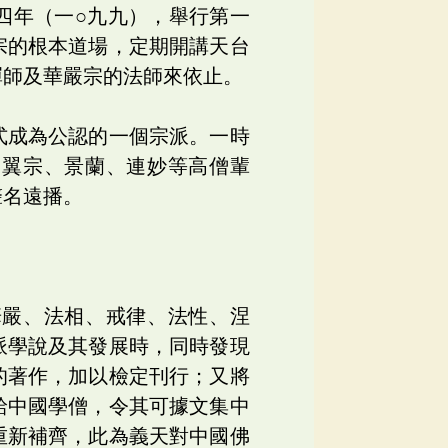
四年（一○九九），舉行第一
宗的根本道場，定期開講天台
禪師及華嚴宗的法師來依止。
式成為公認的一個宗派。一時
、翼宗、景蘭、連妙等高僧輩
聲名遠播。
華嚴、法相、戒律、法性、涅
派學說及其發展時，同時發現
的著作，加以檢定刊行；又將
給中國學僧，令其可據文集中
重新補齊，此為義天對中國佛