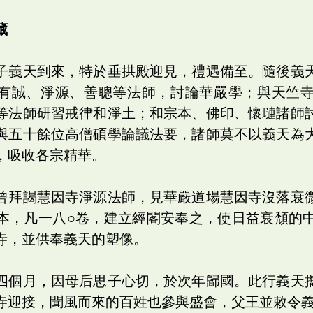
藏
子義天到來，特於垂拱殿迎見，禮遇備至。隨後義
有誠、淨源、善聰等法師，討論華嚴學；與天竺
等法師研習戒律和淨土；和宗本、佛印、懷璉諸師
與五十餘位高僧碩學論議法要，諸師莫不以義天為
，吸收各宗精華。
曾拜謁慧因寺淨源法師，見華嚴道場慧因寺沒落衰
本，凡一八○卷，建立經閣安奉之，使日益衰頹的
寺，並供奉義天的塑像。
四個月，因母后思子心切，於次年歸國。此行義天
寺迎接，聞風而來的百姓也參與盛會，父王並敕令