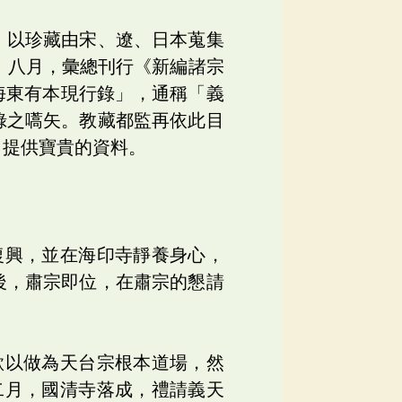
，以珍藏由宋、遼、日本蒐集
）八月，彙總刊行《新編諸宗
海東有本現行錄」，通稱「義
錄之嚆矢。教藏都監再依此目
，提供寶貴的資料。
復興，並在海印寺靜養身心，
後，肅宗即位，在肅宗的懇請
欲以做為天台宗根本道場，然
二月，國清寺落成，禮請義天