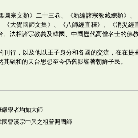
集圓宗文類》二十三卷、《新編諸宗教藏總類》、
、《大覺國師文集》、《八師經直釋》、《消災經
台、法相諸宗教義及韓國、中國歷代高僧名士的佛
的刊行，以及他以王子身分和各國的交流，在在提
然其融和的天台思想至今仍舊影響著朝鮮子民。
 華嚴學者均如大師
 韓國曹溪宗中興之祖普照國師