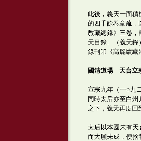
此後，義天一面積
的四千餘卷章疏，
教藏總錄》三卷，
天目錄」（義天錄
錄刊印《高麗續藏
國清道場 天台立
宣宗九年（一○九
同時太后亦至白州
之下，義天再度回
太后以本國未有天
而大願未成，便捨