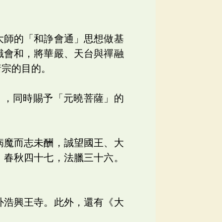
大師的「和諍會通」思想做基
識會和，將華嚴、天台與禪融
諸宗的目的。
」，同時賜予「元曉菩薩」的
病魔而志未酬，誠望國王、大
，春秋四十七，法臘三十六。
朴浩興王寺。此外，還有《大