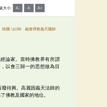
級大小:
A-
A
A+
、韓國 /
p196 融會禪教義天國師
位經論家。當時佛教界有所謂
宗，以會三歸一的思想做為目
。
百廢待興。高麗因義天法師的
高了佛教及國家的地位。