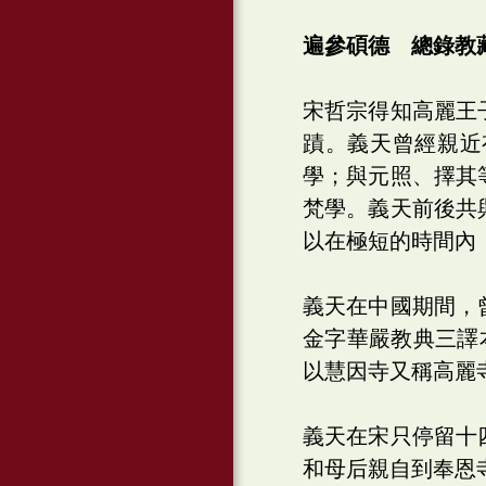
遍參碩德 總錄教
宋哲宗得知高麗王
蹟。義天曾經親近
學；與元照、擇其
梵學。義天前後共
以在極短的時間內
義天在中國期間，
金字華嚴教典三譯
以慧因寺又稱高麗
義天在宋只停留十
和母后親自到奉恩