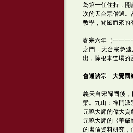
為第一任住持，開
次的天台宗僧選。
教學，聞風而來的
睿宗六年（一一一
之間，天台宗急速
出，除根本道場的
會通諸宗 大覺國
義天自宋歸國後，
槃。九山：禪門派
元曉大師的偉大貢
元曉大師的《華嚴
的書信資料研究，