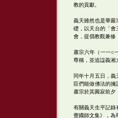
教的貢獻。
義天雖然也是華嚴
礎，以天台的「會
會，提倡教觀兼修
肅宗六年（一一○
尊稱，並追諡義湘
同年十月五日，義
臣們能做佛法的擁
肅宗於其圓寂前夕
有關義天生平記錄
覺國師文集》，為