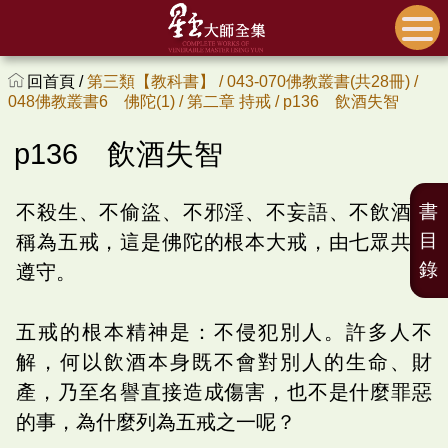
回首頁 /
第三類【教科書】 /
043-070佛教叢書(共28冊) /
048佛教叢書6 佛陀(1) /
第二章 持戒 /
p136 飲酒失智
p136 飲酒失智
不殺生、不偷盜、不邪淫、不妄語、不飲酒，
書
目
稱為五戒，這是佛陀的根本大戒，由七眾共同
錄
遵守。
五戒的根本精神是：不侵犯別人。許多人不
解，何以飲酒本身既不會對別人的生命、財
產，乃至名譽直接造成傷害，也不是什麼罪惡
的事，為什麼列為五戒之一呢？