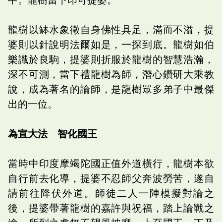
龍樹以缽水象徵自身佛性具足，滿而不溢，提
婆則以針說明法爾如是，一探到底。龍樹如伯
樂識於良駒，提婆則折服於龍樹的智慧浩瀚，
深不可測，當下禮龍樹為師，潛心鑽研大乘教
說，成為著名的論師，是龍樹眾多弟子中最傑
出的一位。
為宣大法 智化國王
當時中印度摩竭陀國正值外道橫行，龍樹本欲
自行前去化導，提婆不忍師父奔波勞苦，遂自
請前往降伏外道。師徒二人一陣模擬對論之
後，提婆帶著龍樹的嘉許與祝福，踏上論戰之