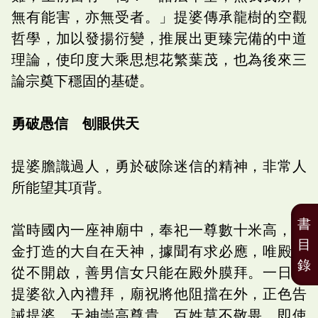
無有能害，亦無受者。」提婆傳承龍樹的空觀
哲學，加以發揚衍變，推展出更臻完備的中道
理論，使印度大乘思想花繁葉茂，也為後來三
論宗奠下穩固的基礎。
勇破愚信 刨眼供天
提婆膽識過人，勇於破除迷信的精神，非常人
所能望其項背。
書
當時國內一座神廟中，奉祀一尊數十米高，黃
目
金打造的大自在天神，據聞有求必應，唯殿門
錄
從不開啟，善男信女只能在殿外膜拜。一日，
提婆欲入內禮拜，廟祝將他阻擋在外，正色告
誡提婆，天神崇高尊貴，百姓莫不敬畏，即使