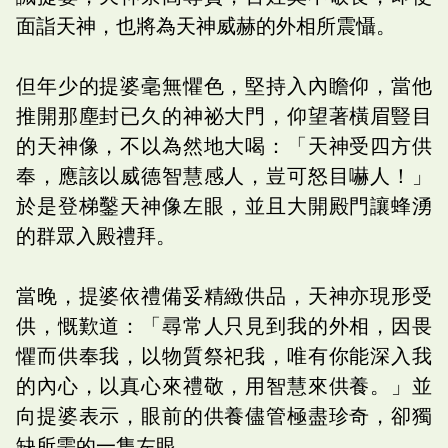
面詣天神，也將為天神威赫的外相所震懾。
但年少的提婆毫無懼色，堅持入內瞻仰，當他
推開那塵封已久的神祕大門，仰望著橫眉豎目
的天神像，不以為然地大喝：「天神受四方供
奉，應該以威德智慧感人，豈可怒目嚇人！」
於是登梯鑿天神像左眼，並且大開殿門讓蜂湧
的群眾入殿禮拜。
當晚，提婆依禮備妥精緻供品，天神亦現形受
供，慨歎道：「尋常人只見到我的外相，因畏
懼而供奉我，以物質祭祀我，唯有你能深入我
的內心，以真心來禮敬，用智慧來供養。」並
向提婆表示，眼前的供養儘管極盡珍奇，卻獨
缺所需的一隻左眼。