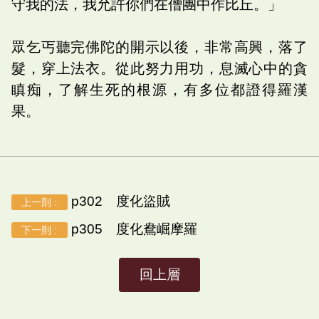
守我的法，我允許你們在僧團中作比丘。」
眾乞丐聽完佛陀的開示以後，非常高興，落了
髮，穿上法衣。從此努力用功，息滅心中的貪
瞋痴，了解生死的根源，有多位都證得羅漢
果。
p302 度化盜賊
上一則 :
p305 度化鴦崛摩羅
下一則 :
回上層