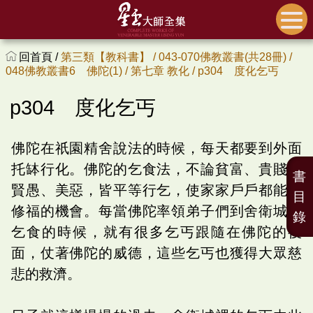
回首頁 /
第三類【教科書】 /
043-070佛教叢書(共28冊) /
048佛教叢書6 佛陀(1) /
第七章 教化 /
p304 度化乞丐
p304 度化乞丐
佛陀在祇園精舍說法的時候，每天都要到外面
托缽行化。佛陀的乞食法，不論貧富、貴賤、
書
賢愚、美惡，皆平等行乞，使家家戶戶都能有
目
修福的機會。每當佛陀率領弟子們到舍衛城裡
錄
乞食的時候，就有很多乞丐跟隨在佛陀的後
面，仗著佛陀的威德，這些乞丐也獲得大眾慈
悲的救濟。