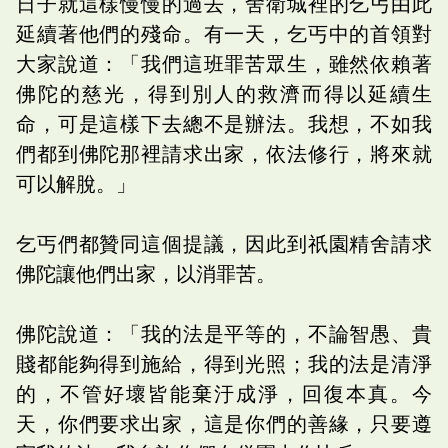
日子就這樣慢慢的過去，舍衛城裡的乞丐由此
延續著他們的殘命。有一天，乞丐中的首領對
大家說道：「我們這班罪苦眾生，雖然依賴著
佛陀的慈光，得到別人的救濟而得以延續生
命，可是這樣下去總不是辦法。我想，不如我
們都到佛陀那裡請求出家，依法修行，將來就
可以解脫。」
乞丐們都贊同這個提議，因此到祇園精舍請求
佛陀讓他們出家，以消罪苦。
佛陀說道：「我的法是平等的，不論智愚、貴
賤都能夠得到施給，得到光照；我的法是清淨
的，不管好壞皆能棄汙成淨，回復本真。今
天，你們要求出家，這是你們的善緣，只要遵