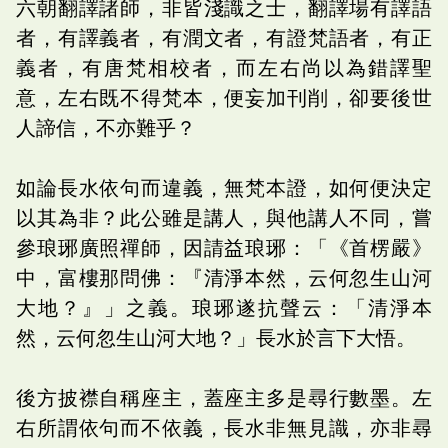
六朝翻譯諸師，非皆淺識之士，翻譯場有譯語
者，有譯義者，有潤文者，有證梵語者，有正
義者，有唐梵相校者，而左右尚以為錯譯聖
意，左右既不得梵本，便妄加刊削，卻要後世
人諦信，不亦難乎？
如論長水依句而違義，無梵本證，如何便決定
以其為非？此公雖是講人，與他講人不同，嘗
參琅琊廣照禪師，因請益琅琊：「《首楞嚴》
中，富樓那問佛：『清淨本然，云何忽生山河
大地？』」之義。琅琊遂抗聲云：「清淨本
然，云何忽生山河大地？」長水於言下大悟。
後方披襟自稱座主，蓋座主多是尋行數墨。左
右所謂依句而不依義，長水非無見識，亦非尋