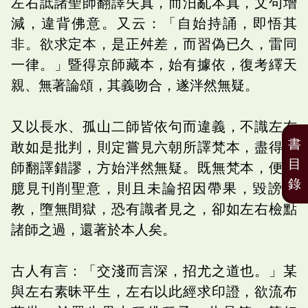
左右詆諸聖師翻譯失真，而汨亂本真，文句增
減，違背佛意。又云：「自始持誦，即悟其
非。欲求定本，是正舛差，而習偽已久，雷同
一律。」暨得京師藏本，始有據依，復考繹天
親、無著論頌，其義吻合，遂泮然無疑。
又以長水、孤山二師皆依句而違義，不識左右
書
敢如是批判，則定嘗見六朝所譯梵本，盡得諸
目
師翻譯錯謬，方始泮然無疑。既無梵本，便以
錄
臆見刊削聖意，則且未論招因帶果，毀謗聖
教，墮無間獄，恐有識者見之，卻如左右檢點
諸師之過，還著於本人矣。
古人有言：「交淺而言深，招尤之道也。」某
與左右素昧平生，左右以此經求印證，欲流布