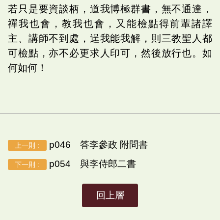
若只是要資談柄，道我博極群書，無不通達，
禪我也會，教我也會，又能檢點得前輩諸譯
主、講師不到處，逞我能我解，則三教聖人都
可檢點，亦不必更求人印可，然後放行也。如
何如何！
p046 答李參政 附問書
上一則 :
p054 與李侍郎二書
下一則 :
回上層