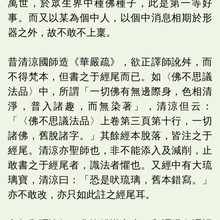
萬世，於眾生界中種佛種子，此是第一等好
事。而又以某為個中人，以個中消息相期於形
器之外，故不敢不上稟。
昔清涼國師造《華嚴疏》，欲正譯師訛舛，而
不得梵本，但書之于經尾而已。如〈佛不思議
法品〉中，所謂「一切佛有無邊際身，色相清
淨，普入諸趣，而無染著」，清涼但云：
「〈佛不思議法品〉上卷第三頁第十行，一切
諸佛，舊脫諸字。」其餘經本脫落，皆注之于
經尾。清涼亦聖師也，非不能添入及減削，止
敢書之于經尾者，識法者懼也。又經中有大琉
璃寶，清涼曰：「恐是吠琉璃，舊本錯寫。」
亦不敢改，亦只如此註之經尾耳。