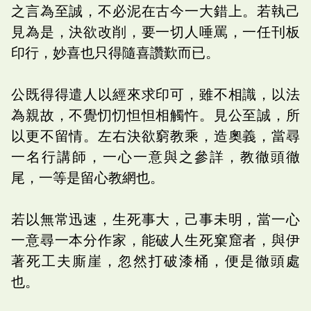
之言為至誠，不必泥在古今一大錯上。若執己
見為是，決欲改削，要一切人唾罵，一任刊板
印行，妙喜也只得隨喜讚歎而已。
公既得得遣人以經來求印可，雖不相識，以法
為親故，不覺忉忉怛怛相觸忤。見公至誠，所
以更不留情。左右決欲窮教乘，造奧義，當尋
一名行講師，一心一意與之參詳，教徹頭徹
尾，一等是留心教網也。
若以無常迅速，生死事大，己事未明，當一心
一意尋一本分作家，能破人生死窠窟者，與伊
著死工夫廝崖，忽然打破漆桶，便是徹頭處
也。