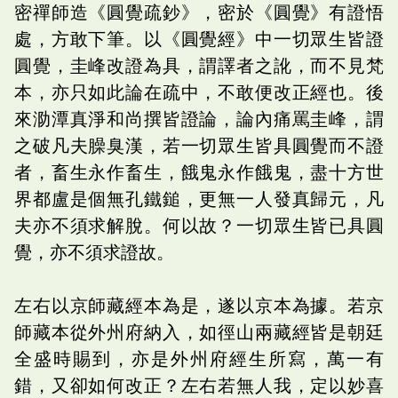
密禪師造《圓覺疏鈔》，密於《圓覺》有證悟
處，方敢下筆。以《圓覺經》中一切眾生皆證
圓覺，圭峰改證為具，謂譯者之訛，而不見梵
本，亦只如此論在疏中，不敢便改正經也。後
來泐潭真淨和尚撰皆證論，論內痛罵圭峰，謂
之破凡夫臊臭漢，若一切眾生皆具圓覺而不證
者，畜生永作畜生，餓鬼永作餓鬼，盡十方世
界都盧是個無孔鐵鎚，更無一人發真歸元，凡
夫亦不須求解脫。何以故？一切眾生皆已具圓
覺，亦不須求證故。
左右以京師藏經本為是，遂以京本為據。若京
師藏本從外州府納入，如徑山兩藏經皆是朝廷
全盛時賜到，亦是外州府經生所寫，萬一有
錯，又卻如何改正？左右若無人我，定以妙喜