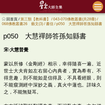
回首頁 /
第三類【教科書】 /
043-070佛教叢書(共28冊) /
068佛教叢書26 藝文(3) /
書信 /
p050 大慧禪師答孫知縣書
p050 大慧禪師答孫知縣書
宋‧大慧普覺
蒙以所修《金剛經》相示，幸得隨喜一遍。近
世士大夫肯如左右留心內典者，實為希有。不
得意趣，則不能如是信得及，不具看經眼，則
不能窺測經中深妙之義，真火中蓮也。詳味久
之，不能無疑耳。