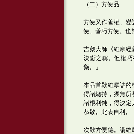
（二）方便品
方便又作善權、變
便、善巧方便。也
吉藏大師《維摩經
決斷之稱。但權巧
藥。」
本品首歎維摩詰的
得諸總持，獲無所
諸根利鈍，得決定
恭敬。此表自利。
次歎方便德。謂維