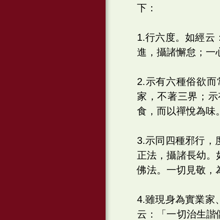
下：
1.行六度。如經
進，攝諸懈怠；一
2.示有六種俗欲
家，不著三界；示
食，而以禪悅為味
3.示同四種邪行
正法，攝諸長幼。
佛法。一切見敬，
4.雖現身為實業
云：「一切治生諧