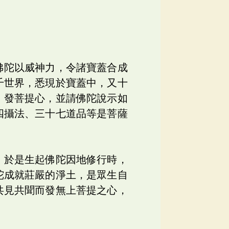
佛陀以威神力，令諸寶蓋合成
千世界，悉現於寶蓋中，又十
，發菩提心，並請佛陀說示如
四攝法、三十七道品等是菩薩
，於是生起佛陀因地修行時，
陀成就莊嚴的淨土，是眾生自
共見共聞而發無上菩提之心，