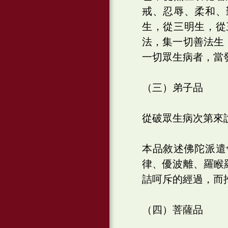
戒、忍辱、柔和、
生，從三明生，從
法，集一切善法生
一切眾生病者，當
（三）弟子品
從破眾生病次第來
本品敘述佛陀派遣
律、優波離、羅睺
詰呵斥的經過，而
（四）菩薩品