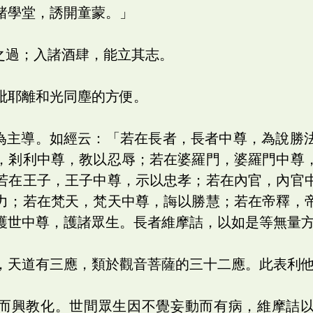
諸學堂，誘開童蒙。」
欲之過；入諸酒肆，能立其志。
毗耶離和光同塵的方便。
以為主導。如經云：「若在長者，長者中尊，為說勝
，剎利中尊，教以忍辱；若在婆羅門，婆羅門中尊
若在王子，王子中尊，示以忠孝；若在內官，內官
力；若在梵天，梵天中尊，誨以勝慧；若在帝釋，
護世中尊，護諸眾生。長者維摩詰，以如是等無量
，天道有三應，類於觀音菩薩的三十二應。此表利
而興教化。世間眾生因不覺妄動而有病，維摩詰