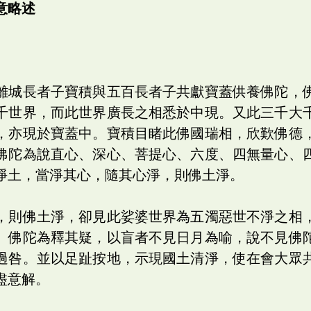
意略述
離城長者子寶積與五百長者子共獻寶蓋供養佛陀，
千世界，而此世界廣長之相悉於中現。又此三千大
，亦現於寶蓋中。寶積目睹此佛國瑞相，欣歎佛德
佛陀為說直心、深心、菩提心、六度、四無量心、
淨土，當淨其心，隨其心淨，則佛土淨。
，則佛土淨，卻見此娑婆世界為五濁惡世不淨之相
。佛陀為釋其疑，以盲者不見日月為喻，說不見佛
過咎。並以足趾按地，示現國土清淨，使在會大眾
盡意解。