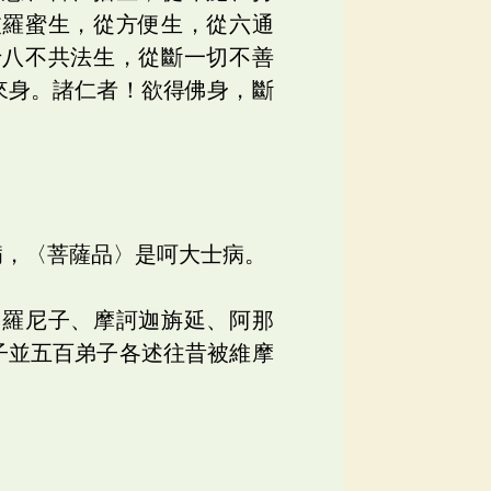
波羅蜜生，從方便生，從六通
十八不共法生，從斷一切不善
來身。諸仁者！欲得佛身，斷
病，〈菩薩品〉是呵大士病。
多羅尼子、摩訶迦旃延、阿那
子並五百弟子各述往昔被維摩