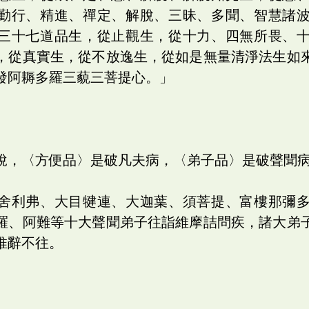
勤行、精進、禪定、解脫、三昧、多聞、智慧諸
三十七道品生，從止觀生，從十力、四無所畏、
，從真實生，從不放逸生，從如是無量清淨法生如
發阿耨多羅三藐三菩提心。」
說，〈方便品〉是破凡夫病，〈弟子品〉是破聲聞
舍利弗、大目犍連、大迦葉、須菩提、富樓那彌
羅、阿難等十大聲聞弟子往詣維摩詰問疾，諸大弟
推辭不往。