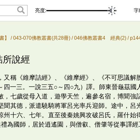
亮度:
字
書】 /
043-070佛教叢書(共28冊) /
046佛教叢書4 經典(2) /
p1
詰所說經
，又稱《維摩詰經》、《維摩經》、《不可思議解
～四一三。一說三五○～四○九）譯。師東晉龜茲國
敏，七歲從母入道，遊學天竺，遍參名宿，博聞強
堅聞其德，派遣驍騎將軍呂光率兵迎師。途中，呂
涼州十六、七年。直至後秦姚興攻破呂氏，羅什始
興禮為國師，居於逍遙園，與僧叡、僧肇等從事譯經