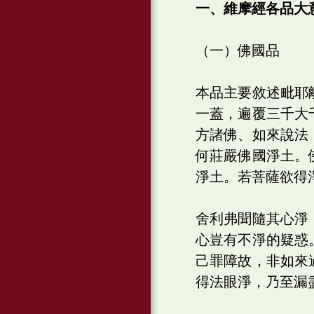
一、維摩經各品大
（一）佛國品
本品主要敘述毗耶
一蓋，遍覆三千大
方諸佛、如來說法
何莊嚴佛國淨土。
淨土。若菩薩欲得
舍利弗聞隨其心淨
心豈有不淨的疑惑
己罪障故，非如來
得法眼淨，乃至漏