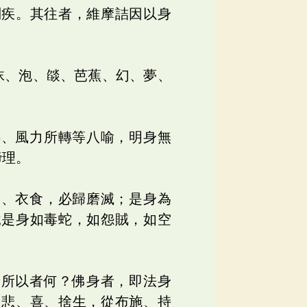
問疾。其往者，維摩詰因以身
沫、泡、燄、芭蕉、幻、夢、
礫、風力所轉等八喻，明身無
諦理。
浴、衣食，必歸磨滅；是身為
說是身如毒蛇，如怨賊，如空
。所以者何？佛身者，即法身
、悲、喜、捨生，從布施、持