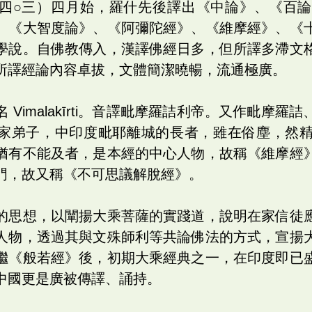
四○三）四月始，羅什先後譯出《中論》、《百
、《大智度論》、《阿彌陀經》、《維摩經》、《
學說。自佛教傳入，漢譯佛經日多，但所譯多滯文
所譯經論內容卓拔，文體簡潔曉暢，流通極廣。
 ‬Vimalakīrti。音譯毗摩羅詰利帝。又作毗摩
家弟子，中印度毗耶離城的長者，雖在俗塵，然
猶有不能及者，是本經的中心人物，故稱《維摩經
門，故又稱《不可思議解脫經》。
的思想，以闡揚大乘菩薩的實踐道，說明在家信徒
人物，透過其與文殊師利等共論佛法的方式，宣揚
繼《般若經》後，初期大乘經典之一，在印度即已
中國更是廣被傳譯、誦持。