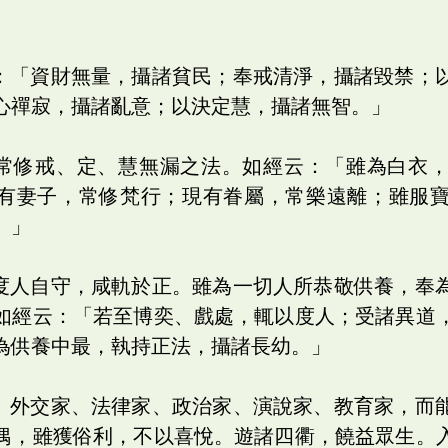
云：「資財無量，攝諸貧民；奉戒清淨，攝諸毀禁；
心禪寂，攝諸亂意；以決定慧，攝諸無智。」
而常修戒、定、慧無漏之法。如經云：「雖為白衣
有妻子，常修梵行；現有眷屬，常樂遠離；雖服
。」
，度人自守，咸軌於正。雖為一切人所恭敬供養，奉
如經云：「若至博奕、戲處，輒以度人；受諸異道
為供養中最，執持正法，攝諸長幼。」
家、外交家、法律家、政治家、演說家、教育家，而
偶，雖獲俗利，不以喜悅。遊諸四衢，饒益眾生。