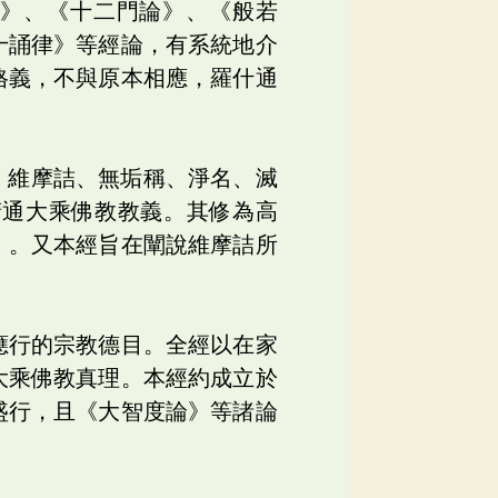
論》、《十二門論》、《般若
十誦律》等經論，有系統地介
格義，不與原本相應，羅什通
羅詰、維摩詰、無垢稱、淨名、滅
精通大乘佛教教義。其修為高
》。又本經旨在闡說維摩詰所
應行的宗教德目。全經以在家
大乘佛教真理。本經約成立於
盛行，且《大智度論》等諸論