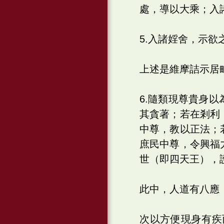
處，導以大乘；入
5.入諸婬舍，示
上述是維摩詰示居
6.隨類現尊貴身
其貪著；若在剎利
中尊，教以正法；
庶民中尊，令興福
世（即四天王），
此中，人道有八應
次以方便現身有疾