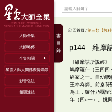
回首頁 /
第三類【教科
書
大師全集
目
p144 維摩
大師略傳
錄
全集相關
《維摩詰所說經》
鳩摩羅什（三四四
星雲大師人間佛教傳燈錄
經家之一。自幼聰
影音弘法
王奉為師。前秦苻
為王，羅什乃羈留
相關連結
年（四○一）。姚