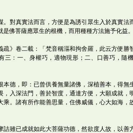
謀。對真實法而言，方便是為誘引眾生入於真實法
就是佛菩薩應眾生的根機，而用種種方法施予化益
義疏》卷二載：「梵音稱漚和拘舍羅，此云方便勝
有三：一、身權巧，適物現形；二、口善巧，隨
根本德，即：已曾供養無量諸佛，深植善本，得無
畏，入深法門，善於智度，通達方便，大願成就，
大乘。諸有所作能善思量，住佛威儀，心大如海，
摩詰雖已成就如此大菩薩功德，然欲度人故，以善