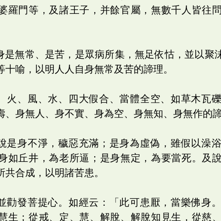
婆羅門等，及諸王子，并餘官屬，無數千人皆往
色身是無常、是苦，是眾病所集，無足依怙，並以聚
等十喻，以明人人自身無常及苦的諦理。
地、火、風、水、四大假合、當體全空、如草木瓦
壽、身無人、身不實、身為空、身無知、身無作的
：說是身不淨，穢惡充滿；是身為虛偽，雖假以澡
身如丘井，為老所逼；是身無定，為要當死。及
所共合成，以明諸苦患。
，並勸發菩提心。如經云：「此可患厭，當樂佛身
慧生；從戒、定、慧、解脫、解脫知見生，從慈