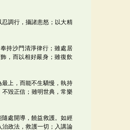
以忍調行，攝諸恚怒；以大精
，奉持沙門清淨律行；雖處居
寶飾，而以相好嚴身；雖復飲
為最上，而能不生驕慢，執持
，不毀正信；雖明世典，常樂
能隨處開導，饒益救護。如經
入治政法，救護一切；入講論