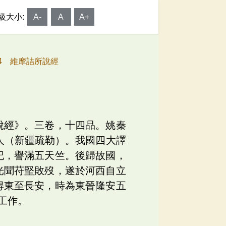
級大小:
A-
A
A+
44 維摩詰所說經
脫經》。三卷，十四品。姚秦
人（新疆疏勒）。我國四大譯
記，譽滿五天竺。後歸故國，
光聞苻堅敗歿，遂於河西自立
得東至長安，時為東晉隆安五
工作。