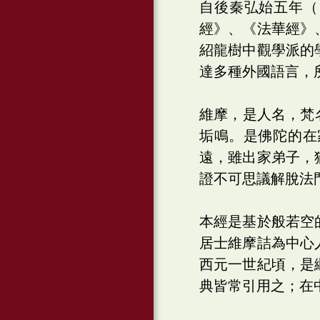
自後秦弘始五年（
經》、《法華經》
紹龍樹中觀學派的
達多種外國語言，
維摩，是人名，梵名‭
垢鳴。是佛陀的在
遠，雖出家弟子，
證不可思議解脫法
本經是基於般若空
居士維摩詰為中心
西元一世紀頃，是
典皆常引用之；在