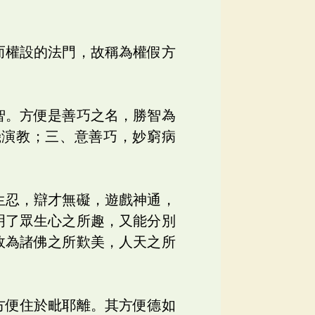
而權設的法門，故稱為權假方
。
智。方便是善巧之名，勝智為
機演教；三、意善巧，妙窮病
生忍，辯才無礙，遊戲神通，
明了眾生心之所趣，又能分別
故為諸佛之所歎美，人天之所
方便住於毗耶離。其方便德如