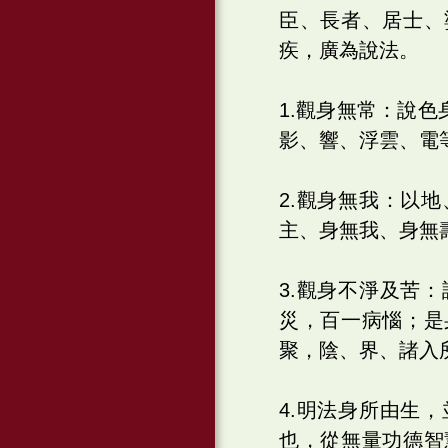
臣、長者、居士、
疾，廣為說法。
1.觀身無常：說
影、響、浮雲、電
2.觀身無我：以
主、身無我、身無
3.觀身不淨及苦
災，百一病惱；是
聚，陰、界、諸入
4.明法身所由生
也，從無量功德智