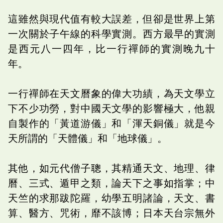
這雖然與現代值有較大誤差，但卻是世界上第
一次關於子午線的科學實測。西方最早的實測
是西元八一四年，比一行禪師的實測晚九十
年。
一行禪師在天文曆象的偉大功績，為天文學立
下不少功勞，對中國天文學的影響極大，他親
自製作的「黃道游儀」和「渾天銅儀」就是今
天所謂的「天體儀」和「地球儀」。
其他，如元代僧子聰，其精通天文、地理、律
曆、三式、遁甲之類，論天下之事如指掌；中
天竺的求那跋陀羅，幼學五明諸論，天文、書
算、醫方、咒術，靡不該博；日本天台宗無外