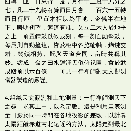
西轉一匝，日東行一度，月行十三度十九分之
七，凡二十九轉有餘而日月會，三百六十五轉
而日行匝。仍置木柜以為平地，令儀半在地
下，晦明朔望，遲速有准。又立二木人於地平
之上，前置鐘鼓以候辰刻，每一刻自動擊鼓，
每辰則自動撞鐘。皆於柜中各施輪軸，鉤鍵交
錯，關鎖相持。既與天道合同，當時共稱其
妙。鑄成，命之曰水運渾天儀俯視圖，置於武
成殿前以示百僚。」可見一行禪師對天文觀測
儀器製造的嚴謹。
4.組織天文觀測和土地測量：一行禪師測天下
之晷，求其土中，以為定數。這是利用圭表測
量日影於同一時間在各地投影的差數，以計算
太陽距離赤道南北遠近的方法。太陽走到最北