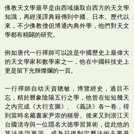
佛教天文學最早是由西域攝取自西方的天文學
知識，再經漢譯典籍傳到中國、日本。歷代以
來，不少佛教僧侶博通內典外學，他們對天文
學都有精闢的研究。
例如唐代一行禪師可以說是中國歷史上最偉大
的天文學家和數學家之一，他在中國科技史上
更是留下光輝燦爛的一頁。
一行禪師自幼天資聰敏，博覽經史，過目不
忘，精於曆象陰陽五行之學，他曾在短短幾天
之內完成《大衍玄圖》、《義訣》各一卷，得
到當時名藏書家尹崇的稱譽。後來又到浙江天
台國清寺與一位隱名大德學習算術，從此他的
算法造詣更深，成為日後制定曆法的主要基