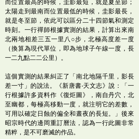
而位置最高的時候，圭影最短，就是夏至節；
太陽走到最南而位置最低的時候，圭影最長，
就是冬至節，依此可以區分二十四節氣和測定
時刻。一行禪師根據實測的結果，計算出來南
北兩地相差三五一里八○步，北極高度差一度
（換算為現代單位，即為地球子午線一度，長
一二九點二二公里）。
這個實測的結果糾正了「南北地隔千里，影長
差一寸」的說法。《新唐書‧天文志》說：「一
行根據許多資料作《復炬圖》，南自丹穴，北
至幽都，每極高移動一度，就注明它的差數，
可用以確定日蝕的偏全和晝夜的長短。」後來
昭宗時代的邊岡重訂曆法，認為一行此圖非常
精粹，是不可磨滅的作品。