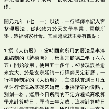
礎。
開元九年（七二一）以後，一行禪師奉詔入宮
整理曆法，從此致力於天文學事業，貢獻所
學，造福國家社會。其卓越成就主要有四點：
1.撰《大衍曆》：當時國家所用的曆法是李淳
風編制的《麟德曆》，唐高宗麟德二年（六六
五）開始啟用，使用五十多年，卻發現誤差愈
來愈大。於是玄宗延請一行禪師另定新曆，一
行禪師制定的《大衍曆》，主張以實測日月五
星運行情況為基礎來編定，兼採諸家的優點，
別創一格，運用今日所謂的不定方程式高級算
學來計算時日，歷時三年完成，這種計算時日
的方法最準確也最標準，所以這種曆法一直為