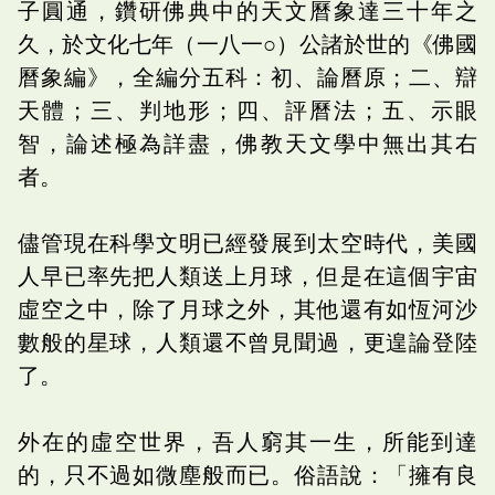
子圓通，鑽研佛典中的天文曆象達三十年之
久，於文化七年（一八一○）公諸於世的《佛國
曆象編》，全編分五科：初、論曆原；二、辯
天體；三、判地形；四、評曆法；五、示眼
智，論述極為詳盡，佛教天文學中無出其右
者。
儘管現在科學文明已經發展到太空時代，美國
人早已率先把人類送上月球，但是在這個宇宙
虛空之中，除了月球之外，其他還有如恆河沙
數般的星球，人類還不曾見聞過，更遑論登陸
了。
外在的虛空世界，吾人窮其一生，所能到達
的，只不過如微塵般而已。俗語說：「擁有良