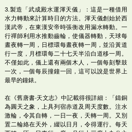
3.製造「武成殿水運渾天儀」：這是一種借用
水力轉動來計算時日的方法。渾天儀創始於西
漢武帝，在東漢安帝時張衡改用漏水轉動。一
行禪師利用水推動齒輪，使儀器轉動，天球每
晝夜轉一周，日標環每晝夜轉一周，並沿黃道
行一度，月標環每二十七天半沿白道移一周。
不僅如此，儀上還有兩個木人，一個每刻擊鼓
一次，一個每辰撞鐘一回，這可以說是世界上
最早的鐘錶。
在《舊唐書‧天文志》中記載得很詳細：「鑄銅
為圓天之象，上具列宿赤道及周天度數。注水
激輪，令其自轉，一日一夜，天轉一周。又別
置二輪絡在天外，綴以日月，令得運行。每天