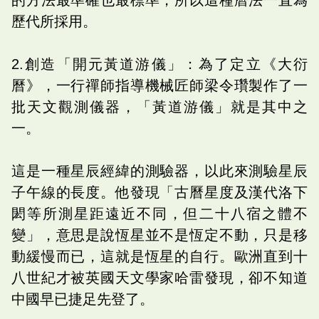
歷代所採用。
2.創造「開元黃道游儀」：為了定立《大衍
曆》，一行禪師指導機械匠師梁令瓚製作了一
批天文觀測儀器，「黃道游儀」就是其中之
一。
這是一種星辰經緯的測驗器，以此來測驗星辰
子午線的長度。他發現「古曆星度及漢代洛下
閎等所測星距遠近不同，但二十八宿之體不
變」，意思是說恆星並不是恆定不動，只是移
動緩慢而已，這就是恆星的自行。歐洲直到十
八世紀才被英國天文學家哈雷發現，卻不知道
中國早已捷足先登了。