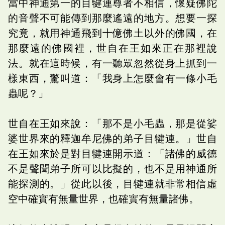
當中神通第一的目犍連尊者不相信，懷疑佛陀
的音聲不可能傳到那麼遙遠的地方。想要一探
究竟，就用神通飛到十億佛土以外的佛國，在
那麼遠的佛國裡，世自在王如來正在那裡說
法。就在這時候，有一聽眾忽然從身上抓到一
樣東西，驚叫道：「我身上怎麼會有一條小毛
蟲呢？」
世自在王如來說：「那不是小毛蟲，那是從娑
婆世界來的釋迦牟尼佛的弟子目犍連。」世自
在王如來於是對目犍連開示道：「諸佛的威德
不是聲聞弟子所可以比擬的，也不是用神通所
能探測的。」從此以後，目犍連就非常相信虛
空中確實有無量世界，也確實有無量諸佛。