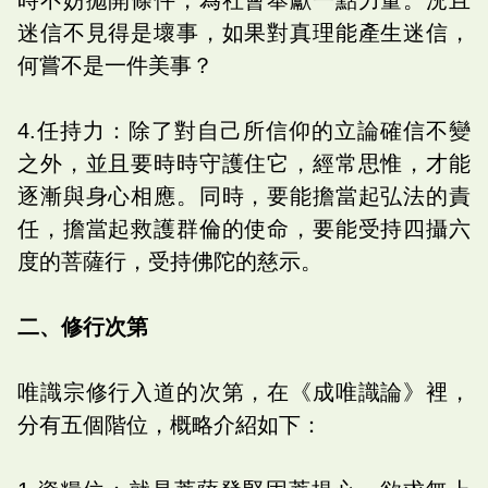
迷信不見得是壞事，如果對真理能產生迷信，
何嘗不是一件美事？
4.任持力：除了對自己所信仰的立論確信不變
之外，並且要時時守護住它，經常思惟，才能
逐漸與身心相應。同時，要能擔當起弘法的責
任，擔當起救護群倫的使命，要能受持四攝六
度的菩薩行，受持佛陀的慈示。
二、修行次第
唯識宗修行入道的次第，在《成唯識論》裡，
分有五個階位，概略介紹如下：