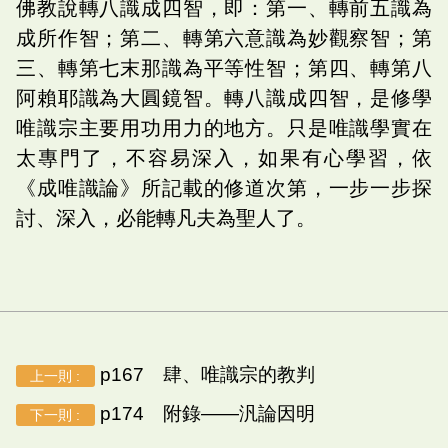
佛教說轉八識成四智，即：第一、轉前五識為
成所作智；第二、轉第六意識為妙觀察智；第
三、轉第七末那識為平等性智；第四、轉第八
阿賴耶識為大圓鏡智。轉八識成四智，是修學
唯識宗主要用功用力的地方。只是唯識學實在
太專門了，不容易深入，如果有心學習，依
《成唯識論》所記載的修道次第，一步一步探
討、深入，必能轉凡夫為聖人了。
p167 肆、唯識宗的教判
上一則 :
p174 附錄——汎論因明
下一則 :