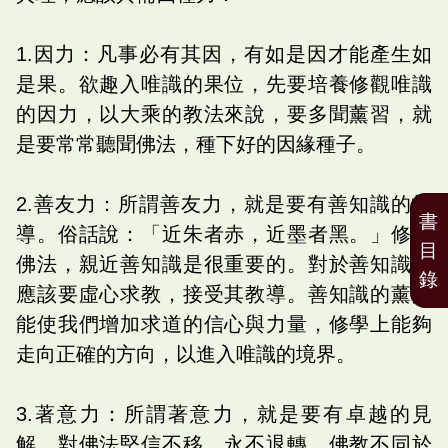
1.因力：凡事必有其因，有如是因才能產生如
是果。欲趣入唯識的果位，先要培養修觀唯識
的因力，以大乘的教法來說，要多聞薰習，就
是要常常聽聞佛法，種下好的因緣種子。
2.善友力：所謂善友力，就是要有善知識的指
書
導。俗話說：「近朱者赤，近墨者黑。」修學
目
佛法，親近善知識是很重要的。對於善知識，
錄
應該要虛心求教，接受其教導。善知識的薰陶
能使我們增加求道的信心與力量，修學上能夠
走向正確的方向，以進入唯識的境界。
3.著意力：所謂著意力，就是要有卓越的見
解，對佛法堅信不移，永不退轉。佛教不同於