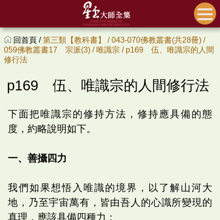
回首頁 /
第三類【教科書】 /
043-070佛教叢書(共28冊) /
059佛教叢書17 宗派(3) /
唯識宗 /
p169 伍、唯識宗的人間
修行法
p169 伍、唯識宗的人間修行法
下面把唯識宗的修持方法，修持應具備的態
度，約略說明如下。
一、善攝四力
我們如果想悟入唯識的境界，以了解山河大
地，乃至宇宙萬有，皆由吾人的心識所變現的
真理，應該具備四種力：