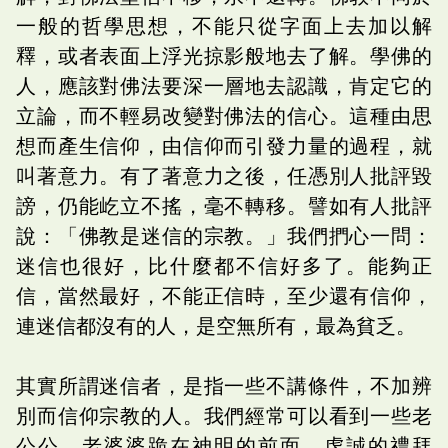
一般的哲學思想，不能只從字面上去加以解
釋，或者表面上浮光掠影般地去了解。學佛的
人，應該對佛法要深一層地去認識，肯定它的
立論，而不輕易改變對佛法的信心。這種由思
想而產生信仰，由信仰而引發力量的過程，就
叫著意力。有了著意力之後，任憑別人批評毀
謗，仍能屹立不搖，毫不轉移。譬如有人批評
說：「佛教是迷信的宗教。」我們捫心一問：
迷信也很好，比什麼都不信好多了。能夠正
信，當然最好，不能正信時，至少還有信仰，
連迷信都沒有的人，是空無所有，最為貧乏。
其實所謂迷信者，是指一些不講條件，不加辨
別而信仰宗教的人。我們經常可以看到一些老
公公、老婆婆跪在神明的前面，虔誠的禮拜