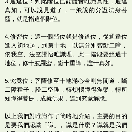
3.通達位：到此階位已能體會唯識真性，通達
真如，可以說見道了，一般說的分證法身菩
薩，就是指這個階位。
4.修習位：這一個階位就是修道位，從通達位
進入初地起，到第十地，以無分別智斷二障，
依我空、法空證悟唯識理。此一階段要經過十
地位，修十波羅蜜，斷十重障，證十真如。
5.究竟位：菩薩修至十地滿心金剛無間道，斷
二障種子，證二空理，轉煩惱障得涅槃，轉所
知障得菩提，成就佛果，達到究竟解脫。
以上我們對唯識作了簡略地介紹，主要的目的
是要我們認識「識」。識是什麼？識就是我們