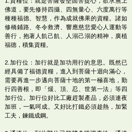
1.資糧位：就是菩薩發堅固菩提心，欲求無上
佛道，要先修持四攝、四無量心、六度萬行等
種種福德、智慧，作為成就佛果的資糧。諸如
修橋鋪路、冬令救濟、響應慈悲愛心人運動等
善行，抱著人飢己飢、人溺己溺的精神，廣植
福德，積集資糧。
2.加行位：加行就是加功用行的意思。既然已
經具備了福德資糧，進入到菩薩十迴向滿心，
需要再進一步邁向菩薩十地的第一極喜地，勤
行四善根，即「煖、頂、忍、世第一法」等四
加行位。加行位好比工廠趕製產品，必須連夜
加班，一氣呵成。又好比打鐵必須趁熱，加緊
工夫，鍊鐵成鋼。