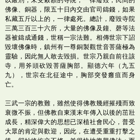
佛像、銅器，限五十日內交由官司鑄錢，如果
私藏五斤以上的，一律處死。總計，廢毀寺院
三萬三百三十六所，大量的佛像及鐘、磬等法
器被鑄成通錢，世稱一宗法難。相傳世宗下詔
毀壞佛像時，鎮州有一尊銅製觀世音菩薩極為
靈驗，因此無人敢去毀損。世宗乃親自前往該
寺，用斧頭砍毀菩薩胸部。顯德六年（九五
九），世宗在北征途中，胸部突發癰疽而身
亡。
三武一宗的教難，雖然使得佛教幾經摧殘而致
衰微不振，但佛教自東漢末年傳入以後的茁壯
成長，精深偉大的思想已深植社會民心，普受
大眾的肯定與歡迎，因此，在遭受重重打擊之