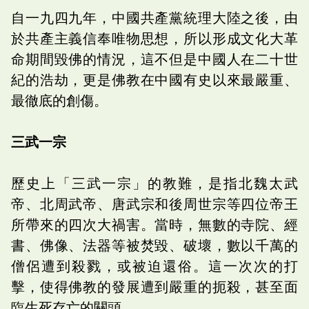
自一九四九年，中國共產黨統理大陸之後，由
於共產主義信奉唯物思想，所以形成文化大革
命期間毀佛的情況，這不但是中國人在二十世
紀的浩劫，更是佛教在中國有史以來最嚴重、
最徹底的創傷。
三武一宗
歷史上「三武一宗」的教難，是指北魏太武
帝、北周武帝、唐武宗和後周世宗等四位帝王
所帶來的四次大禍害。當時，無數的寺院、經
書、佛像、法器等被焚毀、破壞，數以千萬的
僧侶遭到殺戮，或被迫還俗。這一次次的打
擊，使得佛教的發展遭到嚴重的扼殺，甚至面
臨生死存亡的關頭。