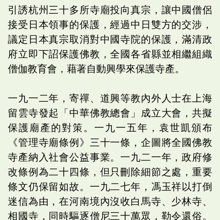
引誘杭州三十多所寺廟投向真宗，讓中國僧侶
接受日本領事的保護，經過中日雙方的交涉，
議定日本真宗取消對中國寺院的保護，滿清政
府立即下詔保護佛教，全國各省縣並相繼組織
僧伽教育會，藉著自動興學來保護寺產。
一九一二年，寄禪、道興等教內外人士在上海
留雲寺發起「中華佛教總會」成立大會，共擬
保護廟產的對策。一九一五年，袁世凱頒布
《管理寺廟條例》三十一條，企圖將全國佛教
寺產納入社會公益事業。一九二一年，政府修
改條例為二十四條，但只刪除細節之處，重要
條文仍保留如故。一九二七年，馮玉祥以打倒
迷信為由，在河南境內沒收白馬寺、少林寺、
相國寺，同時驅逐僧尼三十萬眾，勒令還俗。