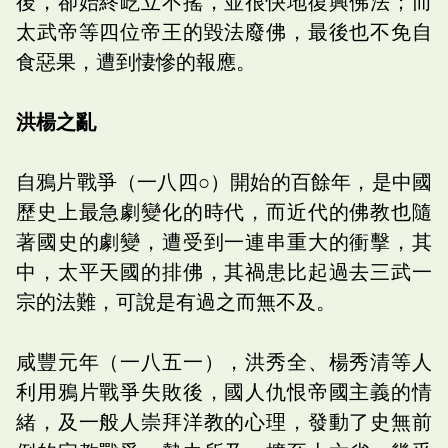
後，卻始終屹立不搖，並很快地復興佛法；而
太武帝等四位帝王的毀法廢佛，最後也不免自
食惡果，遭到悽慘的報應。
洪楊之亂
自鴉片戰爭（一八四○）開始的百餘年，是中國
歷史上最急劇變化的時代，而近代的佛教也隨
著國史的劇變，遭受到一連串重大的衝擊，其
中，太平天國的排佛，其禍患比起過去三武一
宗的法難，可說是有過之而無不及。
咸豐元年（一八五一），洪秀全、楊秀清等人
利用鴉片戰爭失敗後，國人仇恨帝國主義的情
緒，及一般人崇拜洋教的心理，發動了史無前