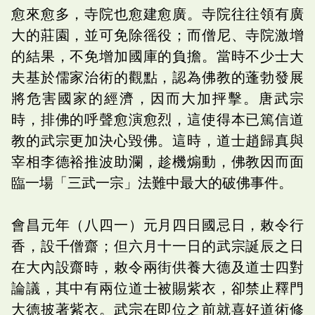
愈來愈多，寺院也愈建愈廣。寺院往往領有廣
大的莊園，並可免除徭役；而僧尼、寺院激增
的結果，不免增加國庫的負擔。當時不少士大
夫基於儒家治術的觀點，認為佛教的蓬勃發展
將危害國家的經濟，因而大加抨擊。唐武宗
時，排佛的呼聲愈演愈烈，這使得本已篤信道
教的武宗更加決心毀佛。這時，道士趙歸真與
宰相李德裕推波助瀾，趁機煽動，佛教因而面
臨一場「三武一宗」法難中最大的破佛事件。
會昌元年（八四一）元月四日國忌日，敕令行
香，設千僧齋；但六月十一日的武宗誕辰之日
在大內設齋時，敕令兩街供養大德及道士四對
論議，其中有兩位道士被賜紫衣，卻禁止釋門
大德披著紫衣。武宗在即位之前就喜好道術修