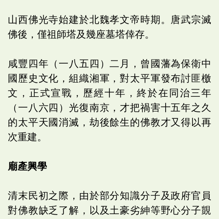
山西佛光寺始建於北魏孝文帝時期。唐武宗滅
佛後，僅祖師塔及幾座墓塔倖存。
咸豐四年（一八五四）二月，曾國藩為保衛中
國歷史文化，組織湘軍，對太平軍發布討匪檄
文，正式宣戰，歷經十年，終於在同治三年
（一八六四）光復南京，才把禍害十五年之久
的太平天國消滅，劫後餘生的佛教才又得以再
次重建。
廟產興學
清末民初之際，由於部分知識分子及政府官員
對佛教缺乏了解，以及土豪劣紳等野心分子覬