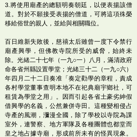
3.將使用廟產的總額明奏朝廷，以便表揚該僧
道。對於不願接受表揚的僧道，可將這項殊榮
移給俗世的親人，並給與相關職位。
百日維新失敗後，慈禧太后雖曾一度下令禁行
廟產興學，但佛教寺院所受的威脅，始終未
除。光緒二十七年（一九○一）八月，滿清政府
命各省州縣設置學堂；光緒三十二（一九○六）
年四月二十二日奏准「奏定勸學的章程，責成
各村學堂董事查明本地不在祀典廟宇鄉社，可
租賃為學堂之用」。因而引起各省土豪劣紳假
借興學的名義，公然兼併寺田。這種變相侵占
寺產的風潮，瀰漫全國，除了學校以寺院為課
室外，連警察、地方軍隊及各種團體也都堂而
皇之地占據寺廟，形成前所未有的怪異現象。