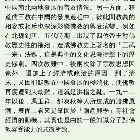
中國南北兩地發展的普及情況。另一方面，釋
道儒三教在中國的發展過程中，彼此間教義的
相容或相斥也深深影響佛教的興衰演變。例如
在北魏到唐、五代時期，出現了四位帝王對佛
教歷史性的摧殘，造成佛教史上著名的「三武
一宗」法難，這是典型的文化思潮衝擊下的歷
史慘劇。四次教難中，後兩次除了宗教思想因
素外，還加上了經濟或政治的原因。到了清
末，又因耶穌教在中國發展的極端化，使佛教
再度遭到大劫難，這就是洪楊之亂。一九一二
年以後，馮玉祥、邰爽秋等人所造成的毀佛風
潮，表面上看來是肇因於「廟產興學」等社會
經濟的動機，其實也是由於一般知識分子對佛
教容受能力的式微所致。