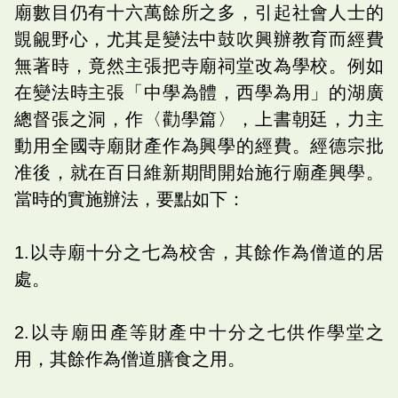
廟數目仍有十六萬餘所之多，引起社會人士的
覬覦野心，尤其是變法中鼓吹興辦教育而經費
無著時，竟然主張把寺廟祠堂改為學校。例如
在變法時主張「中學為體，西學為用」的湖廣
總督張之洞，作〈勸學篇〉，上書朝廷，力主
動用全國寺廟財產作為興學的經費。經德宗批
准後，就在百日維新期間開始施行廟產興學。
當時的實施辦法，要點如下：
1.以寺廟十分之七為校舍，其餘作為僧道的居
處。
2.以寺廟田產等財產中十分之七供作學堂之
用，其餘作為僧道膳食之用。