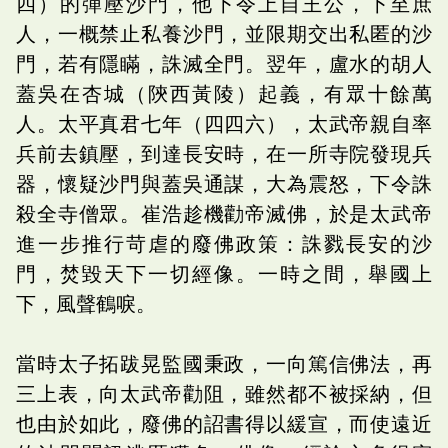
四）的彈壓沙門，他下令上自王公，下至庶
人，一概禁止私養沙門，並限期交出私匿的沙
門，若有隱瞞，誅滅全門。翌年，盧水的胡人
蓋吳在杏城（陝西黃陵）起義，有眾十餘萬
人。太平真君七年（四四六），太武帝親自率
兵前去鎮壓，到達長安時，在一所寺院發現兵
器，懷疑沙門與蓋吳通謀，大為震怒，下令誅
殺全寺僧眾。崔浩趁機勸帝滅佛，於是太武帝
進一步推行苛虐的廢佛政策：誅戮長安的沙
門，焚毀天下一切經像。一時之間，舉國上
下，風聲鶴唳。
當時太子拓跋晃監國秉政，一向篤信佛法，再
三上表，向太武帝勸阻，雖然都不被採納，但
也由於如此，廢佛的詔書得以緩宣，而使遠近