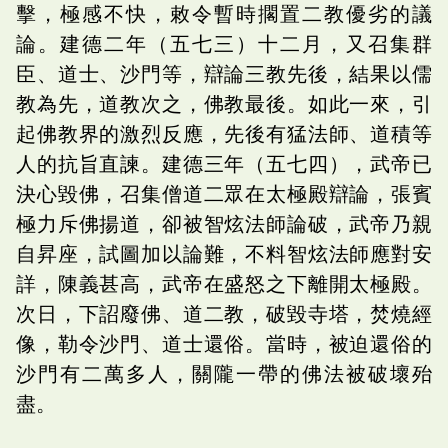
擊，極感不快，敕令暫時擱置二教優劣的議
論。建德二年（五七三）十二月，又召集群
臣、道士、沙門等，辯論三教先後，結果以儒
教為先，道教次之，佛教最後。如此一來，引
起佛教界的激烈反應，先後有猛法師、道積等
人的抗旨直諫。建德三年（五七四），武帝已
決心毀佛，召集僧道二眾在太極殿辯論，張賓
極力斥佛揚道，卻被智炫法師論破，武帝乃親
自昇座，試圖加以論難，不料智炫法師應對安
詳，陳義甚高，武帝在盛怒之下離開太極殿。
次日，下詔廢佛、道二教，破毀寺塔，焚燒經
像，勒令沙門、道士還俗。當時，被迫還俗的
沙門有二萬多人，關隴一帶的佛法被破壞殆
盡。