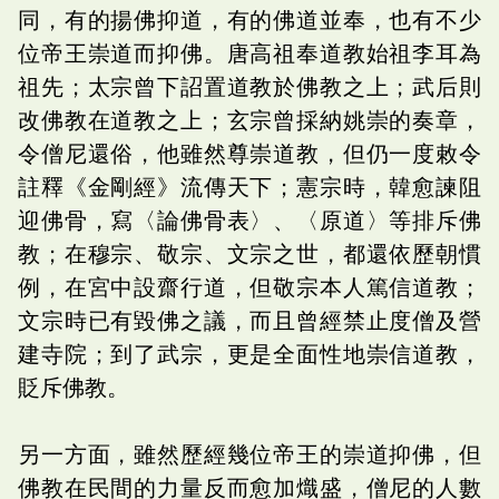
同，有的揚佛抑道，有的佛道並奉，也有不少
位帝王崇道而抑佛。唐高祖奉道教始祖李耳為
祖先；太宗曾下詔置道教於佛教之上；武后則
改佛教在道教之上；玄宗曾採納姚崇的奏章，
令僧尼還俗，他雖然尊崇道教，但仍一度敕令
註釋《金剛經》流傳天下；憲宗時，韓愈諫阻
迎佛骨，寫〈論佛骨表〉、〈原道〉等排斥佛
教；在穆宗、敬宗、文宗之世，都還依歷朝慣
例，在宮中設齋行道，但敬宗本人篤信道教；
文宗時已有毀佛之議，而且曾經禁止度僧及營
建寺院；到了武宗，更是全面性地崇信道教，
貶斥佛教。
另一方面，雖然歷經幾位帝王的崇道抑佛，但
佛教在民間的力量反而愈加熾盛，僧尼的人數