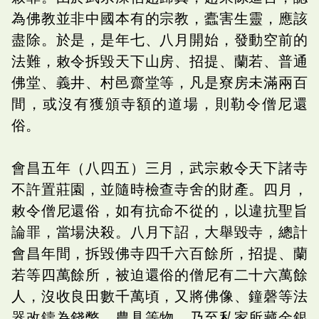
為佛教並非中國本有的宗教，蠹害生靈，應該
盡除。於是，是年七、八月開始，發動空前的
法難，敕令拆毀天下山房、招提、蘭若、普通
佛堂、義井、村邑齋堂等，凡是寮房未滿兩百
間，或沒有獲頒寺額的道場，則勒令僧尼還
俗。
會昌五年（八四五）三月，武宗敕令天下諸寺
不許置莊園，並隨時檢查寺舍的財產。四月，
敕令僧尼還俗，如有抗命不從的，以違抗聖旨
論罪，當場決殺。八月下詔，大舉毀寺，總計
會昌年間，拆毀佛寺四千六百餘所，招提、蘭
若等四萬餘所，被迫還俗的僧尼有二十六萬餘
人，沒收良田數千萬頃，又將佛像、鐘磬等法
器改鑄為錢幣、農具等物，乃至私家所藏金銀