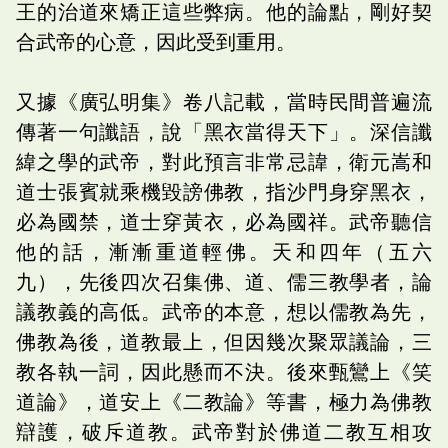
王的治道來矯正這些弊病。他的論點，剛好契
合武帝的心意，因此受到重用。
又據《廣弘明集》卷八記載，當時民間普遍流
傳著一句讖語，說「黑衣當得天下」。深信讖
緯之學的武帝，對此預言非常忌諱，衛元嵩和
道士張賓就乘機毀謗佛教，指沙門身穿黑衣，
必為國禁，道士穿黃衣，必為國祥。武帝聽信
他的話，漸漸重道輕佛。天和四年（五六
九），先後四次召集佛、道、儒三教學者，論
議教義的高低。武帝的本意，想以儒教為先，
佛教為後，道教最上，但因幾次聚眾議論，三
教各執一詞，因此懸而不決。後來甄鸞上《笑
道論》，道安上《二教論》等書，極力為佛教
辯護，破斥道教。武帝對於佛道二教互相攻