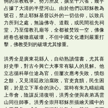
例的宗教戰爭。勢力所及，擴至十六省，幾乎
占據了大清的半壁河山。由於他們以耶穌教為
號召，禁止耶穌基督以外的一切信仰，以致兵
力所到之處，無論佛寺、道觀，或民間祖先祠
堂，乃至儒教孔廟等，全都被焚毀一空，佛像
經卷也被徹底破壞，不但中國文化遭到嚴重打
擊，佛教受到的破壞尤其慘重。
洪秀全是廣東花縣人，自幼熟讀儒書，尤其喜
好史學，對古今興亡大事常有駭人的見解。他
立志循科舉仕途為官，但屢次應考失敗，憤怨
之餘，又見清廷政治腐敗，官吏貪黷，民生困
窮，於是立下革命的決心。當時有朱九疇組織
上帝會，陰謀反清復明，洪秀全便與表弟馮雲
山同往師事。洪秀全崇拜耶穌所描繪天國中的