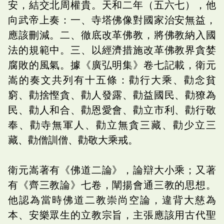
安，結交北周權貴。天和二年（五六七），他
向武帝上奏：一、寺塔佛像對國家治安無益，
應該刪減。二、徹底改革佛教，將佛教納入國
法的規範中。三、以經濟措施改革佛教界貪婪
腐敗的風氣。據《廣弘明集》卷七記載，衛元
嵩的奏文共列有十五條：勸行大乘、勸念貧
窮、勸捨慳貪、勸人發露、勸益國民、勸獠為
民、勸人和合、勸恩愛會、勸立市利、勸行敬
奉、勸寺無軍人、勸立無貪三藏、勸少立三
藏、勸僧訓僧、勸敬大乘戒。
衛元嵩著有《佛道二論》，論辯大小乘；又著
有《齊三教論》七卷，闡揚會通三教的思想。
他認為當時佛道二教崇尚空論，違背大慈為
本、安樂眾生的立教宗旨，主張應該用古代聖