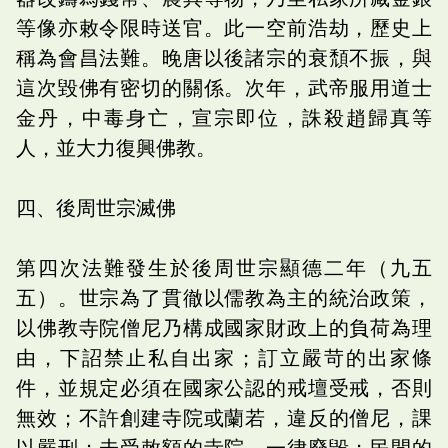
等像亦敕令限時送官。此一空前浩劫，歷史上
稱為會昌法難。晚唐以後諸宗的衰頹不振，與
這次毀佛有密切的關係。次年，武帝服用道士
金丹，中毒身亡，宣宗即位，誅殺趙歸真等
人，並大力復興佛教。
四、後周世宗滅佛
第四次法難發生於後周世宗顯德二年（九五
五）。世宗為了貫徹以儒教為主的統治政策，
以佛教寺院僧尼乃構成國家財政上的負荷為理
由，下詔禁止私自出家；訂立嚴苛的出家條
件，並規定必須在國家公認的戒壇受戒，否則
無效；不許創建寺院或蘭若，違反的僧尼，課
以嚴刑；未受敕額的寺院，一律廢毀；民間的