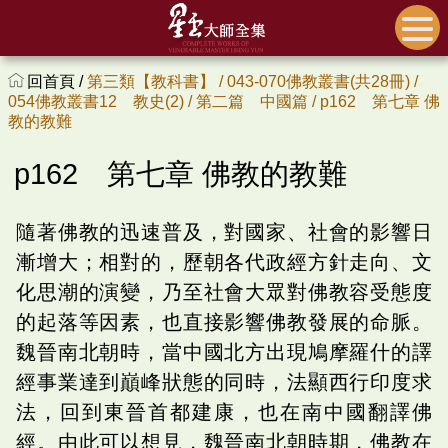
回首頁 /
第三類【教科書】 /
043-070佛教叢書(共28冊) /
054佛教叢書12 教史(2) /
第二篇 中國篇 /
p162 第七章 佛
教的教難
p162 第七章 佛教的教難
隨著佛教的迅速普及，對國家、社會的影響日
漸增大；相對的，歷朝各代政經方針走向、文
化思潮的演變，乃至社會大眾對佛教容受態度
的起落等因素，也直接影響佛教發展的命脈。
魏晉南北朝時，當中國北方出現鳩摩羅什的譯
經事業達到巔峰狀態的同時，法顯西行印度求
法，回到東晉首都建康，也在南中國翻譯佛
經。由此可以想見，魏晉南北朝時期，佛教在