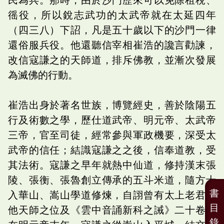
徭役，所以銳志武功的太武帝就在太延四年
（四三八）下詔，凡是五十歲以下的沙門一律
還俗服兵役。他還聽信宰相崔浩的讒言勸諫，
改信寇謙之的天師道，排斥佛教，並漸次發展
為滅佛的行動。
崔浩出身於著名世族，博覽經史，善於陰陽五
行及術數之學，歷仕道武帝、明元帝、太武帝
三帝，官至司徒，經常參與軍政機要，深受太
武帝的信任；結識寇謙之之後，信奉道教，受
其法術。寇謙之早年就熱中仙道，修持漢末張
陵、張衡、張魯創立傳承的五斗米道，隨方士
書
入華山、嵩山學道修煉，自詡曾有太上老君授
目
他天師之位及《雲中音誦新科之誡》二十卷。
錄