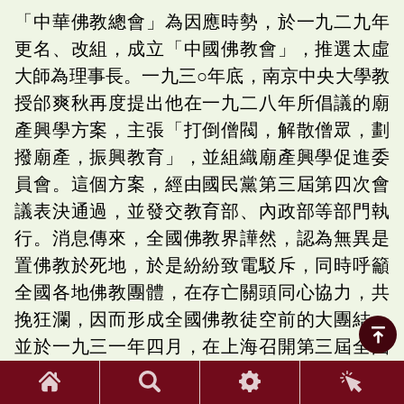
「中華佛教總會」為因應時勢，於一九二九年
更名、改組，成立「中國佛教會」，推選太虛
大師為理事長。一九三○年底，南京中央大學教
授邰爽秋再度提出他在一九二八年所倡議的廟
產興學方案，主張「打倒僧閥，解散僧眾，劃
撥廟產，振興教育」，並組織廟產興學促進委
員會。這個方案，經由國民黨第三屆第四次會
議表決通過，並發交教育部、內政部等部門執
行。消息傳來，全國佛教界譁然，認為無異是
置佛教於死地，於是紛紛致電駁斥，同時呼籲
全國各地佛教團體，在存亡關頭同心協力，共
挽狂瀾，因而形成全國佛教徒空前的大團結；
並於一九三一年四月，在上海召開第三屆全國
佛教徒代表大會，由太虛大師撰〈上國民會議
代表諸公意見書〉，送達正在首都召開的國民