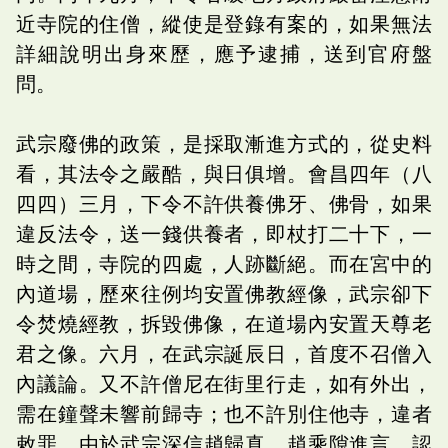
近寺院的住僧，縱使是登錄有案的，如果無法
詳細說明出身來歷，應予逮捕，送到官府盤
問。
武宗廢佛的政策，是採取漸進方式的，從史料
看，其法令之嚴酷，與日俱增。會昌四年（八
四四）三月，下令不許供養佛牙、佛骨，如果
違反法令，送一錢供養者，即杖打二十下，一
時之間，寺院的四處，人跡斷絕。而在宮中的
內道場，歷來往例均安置佛教經像，武宗卻下
令焚燒經教，拆毀佛像，在道場內安置天尊老
君之像。六月，在武宗誕辰日，首度不召僧入
內議論。又不許僧尼在街里行走，如有外出，
需在鐘聲未響前歸寺；也不許別住他寺，違者
敕罪。由於武宗深信趙歸真，趙乘隙進言，認