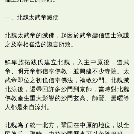
一、北魏太武帝滅佛
北魏太武帝的滅佛，起因於武帝聽信道士寇謙
之及宰相崔浩的讒言所致。
鮮卑族拓跋氏建立北魏，入主中原後，道武
帝、明元帝都信奉佛教，並興建不少寺院。太
武帝即位之初也信奉佛法，禮敬沙門。北魏滅
北涼後，還帶回許多沙門到京師，當時對北魏
佛教產生重大影響的沙門玄高、師賢、曇曜等
人都是來自涼州。
北魏為了統一北方，鞏固在中原的地位，以全
民為兵。那時，由於沙門歷來可以免除租稅、