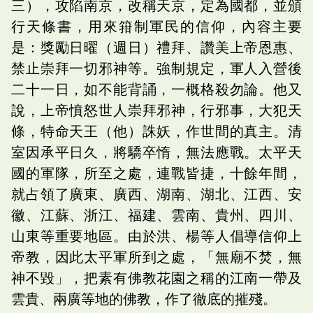
三），攻陷南京，改稱天京，定為國都，並頒
行天條書，用來箝制軍民的信仰，內容主要
是：獎勵日曜（週日）禮拜、讚美上帝恩惠、
禁止崇拜一切邪神等。強制規定，軍人入營後
二十一日，如不能背誦，一概格殺勿論。他又
說，上帝憤怒世人崇拜邪神，行邪事，大犯天
條，特命天王（他）誅妖，作世間的真主。清
室因承平日久，將驕卒惰，無法應戰。太平天
國的軍隊，所至之處，連戰皆捷，十餘年間，
就占領了廣東、廣西、湖南、湖北、江西、安
徽、江蘇、浙江、福建、雲南、貴州、四川、
山東等重要地區。由於洪、楊等人倡導信仰上
帝教，因此太平軍所到之處，「無廟不焚，無
神不毀」，把素有佛教花園之稱的江南一帶及
雲貴、兩廣等地的佛教，作了徹底的摧殘。