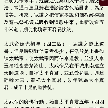
在明元帝末年，寇謙之從嵩山入平城，結交崔
浩，常通宵達旦聽崔浩談論古代治亂史，為之
嘆美。後來，寇謙之把儒家學說和佛教經律論
及齋戒祭祀儀式吸收到道教中來，重新改造五
斗米道，期使北魏帝王容易接納。
太武帝始光初年（四二四），寇謙之獻上道
書，但當時朝野信奉者很少，崔浩於是上書勸
諫太武帝，使太武帝因而信奉道教，並派人奉
玉帛牲畜去祭嵩山。太武帝又在平城東南建立
天師道場，自稱太平真君，並親受符籙，興建
靜輪天宮，奉祀太平真君，改年號為太平真
君，成了十足的道教徒。
太武帝的廢佛行動，始自太平真君五年（四四