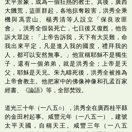
太平景象，成為一個狂熱的教士。其後，廣西
大饑荒，盜匪群起，各地掠奪殺害，洪秀全乘
機與馮雲山、楊秀清等人設立「保良攻匪
會」，洪秀全假裝死亡，七日後又復甦，他告
訴大眾說：「上帝告訴我，天下有大災難，命
我出來平定，凡是進入我的國度，禮拜我的
人，都可以安然無事。」他宣稱耶穌不是獨生
子，還有一個弟弟，就是洪秀全；上帝是天
父，耶穌是天兄。朱九疇死後，洪秀全被推為
上帝會教主。他把家中的佛像神像和孔孟百家
經書、《論語》等，全部焚毀。
道光三十年（一八五○），洪秀全在廣西桂平縣
的金田村起事。咸豐元年（一八五一），建號
太平天國，自稱天王。咸豐三年（一八五