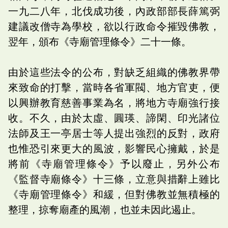
一九二八年，北伐成功後，內政部部長薛篤弼
建議改僧寺為學校，欲以行政命令摧毀佛教，
翌年，頒布《寺廟管理條令》二十一條。
由於這些法令的公布，對缺乏組織的佛教界帶
來致命的打擊，當時各省軍閥、地方官吏，便
以興辦教育慈善事業為名，將地方寺廟強行接
收。不久，由於太虛、圓瑛、諦閑、印光諸位
法師及王一亭居士等人提出強烈的反對，政府
也惟恐引來更大的風波，影響民心擁戴，於是
將前《寺廟管理條令》予以廢止，另外公布
《監督寺廟條令》十三條，立意與措辭上雖比
《寺廟管理條令》和緩，但對佛教並無積極的
整理，掠奪廟產的風潮，也並未因此遏止。