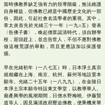
當時佛教界缺乏強有力的領導階級，無法維護
自身權益，但佛教已經是中國歷史文化的一部
份，因此，引起社會名流學者的重視。其中，
章太炎首先於光緒三十一年（一九○五）發表
〈告佛子書〉，喚起僧眾認清時代，須自辦學
校，迎頭趕上，並忠告世人，不但不應對佛教
做這種荒謬的舉動，而且更應該加以保護發
揚。
早在光緒初年（一八七五）時，日本淨土真宗
就相繼在上海、南京、杭州、蘇州等地設置本
願寺。光緒二十五年（一八九九），在金陵日
本淨土宗本願寺特設東文學堂，以教導華人。
廟產興學的風潮期間，日僧水野梅曉、伊藤賢
道等人，因見滿清政府壓迫佛教，便乘機來華