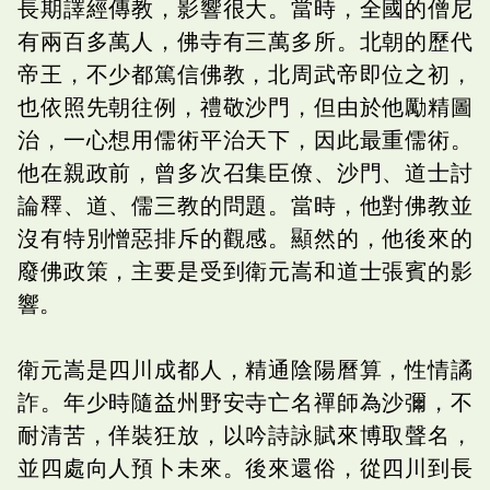
長期譯經傳教，影響很大。當時，全國的僧尼
有兩百多萬人，佛寺有三萬多所。北朝的歷代
帝王，不少都篤信佛教，北周武帝即位之初，
也依照先朝往例，禮敬沙門，但由於他勵精圖
治，一心想用儒術平治天下，因此最重儒術。
他在親政前，曾多次召集臣僚、沙門、道士討
論釋、道、儒三教的問題。當時，他對佛教並
沒有特別憎惡排斥的觀感。顯然的，他後來的
廢佛政策，主要是受到衛元嵩和道士張賓的影
響。
衛元嵩是四川成都人，精通陰陽曆算，性情譎
詐。年少時隨益州野安寺亡名禪師為沙彌，不
耐清苦，佯裝狂放，以吟詩詠賦來博取聲名，
並四處向人預卜未來。後來還俗，從四川到長