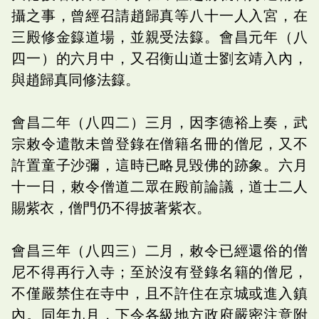
攝之事，曾經召請趙歸真等八十一人入宮，在
三殿修金籙道場，並親受法籙。會昌元年（八
四一）的六月中，又召衡山道士劉玄靖入內，
與趙歸真同修法籙。
會昌二年（八四二）三月，因李德裕上奏，武
宗敕令遣散未曾登錄在僧籍名冊的僧尼，又不
許置童子沙彌，這時已略見毀佛的跡象。六月
十一日，敕令僧道二眾在殿前論議，道士二人
賜紫衣，僧門仍不得披著紫衣。
會昌三年（八四三）二月，敕令已經還俗的僧
尼不得再行入寺；至於沒有登錄名籍的僧尼，
不僅嚴禁住在寺中，且不許住在京城或進入鎮
內。同年九月，下令各級地方政府嚴密注意附