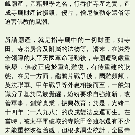
覦廟產，乃藉興學之名，行吞併寺產之實，造
成寺廟財產被損毀、侵占，僧尼被勒令還俗等
迫害佛教的風潮。
所謂廟產，就是指寺廟中的一切財產，如寺
田、寺塔房舍及附屬的法物等。清末，在洪秀
全領導的太平天國革命運動後，寺廟遭到嚴重
破壞，佛教正處於重創難復，有待重建的狀
態。在另一方面，繼鴉片戰爭後，國難頻頻，
英法聯軍、甲午戰爭等外患相接而至，一般知
識分子基於民族覺醒，紛紛要求自強維新，改
善軍事，創辦實業，振興教育；於是，光緒二
十四年（一八九八）的戊戌變法應運而生。在
當時，被太平軍破壞的寺院田舍雖然還有不少
未能重整恢復舊觀，但根據調查統計，全國寺