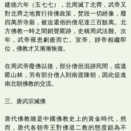
建德六年（五七七），北周滅了北齊，武帝又
對北齊之地實行排佛政策，焚毀一切經像，廢
四萬所寺廟，被迫還俗的僧尼達三百餘萬。北
方佛教一時之間銷聲匿跡，史稱周武法難。次
年，武帝罹患劇瘡而亡。宣帝、靜帝相繼即
位，佛教才又漸漸恢復。
在周武帝廢佛以後，部分僧侶混跡民間，或逃
匿山林，另有部分僧人則南渡陳朝，因此促進
南北朝佛教的交流。
三、唐武宗滅佛
唐代佛教雖是中國佛教史上的黃金時代，然
而，唐代各朝帝王對佛道二教的態度頗為不