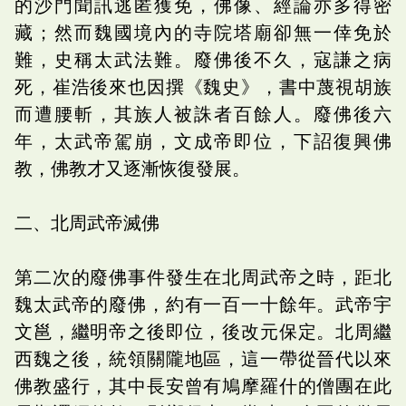
的沙門聞訊逃匿獲免，佛像、經論亦多得密
藏；然而魏國境內的寺院塔廟卻無一倖免於
難，史稱太武法難。廢佛後不久，寇謙之病
死，崔浩後來也因撰《魏史》，書中蔑視胡族
而遭腰斬，其族人被誅者百餘人。廢佛後六
年，太武帝駕崩，文成帝即位，下詔復興佛
教，佛教才又逐漸恢復發展。
二、北周武帝滅佛
第二次的廢佛事件發生在北周武帝之時，距北
魏太武帝的廢佛，約有一百一十餘年。武帝宇
文邕，繼明帝之後即位，後改元保定。北周繼
西魏之後，統領關隴地區，這一帶從晉代以來
佛教盛行，其中長安曾有鳩摩羅什的僧團在此