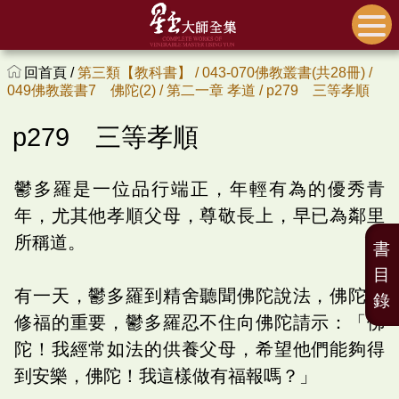
回首頁 /
第三類【教科書】 /
043-070佛教叢書(共28冊) /
049佛教叢書7 佛陀(2) /
第二一章 孝道 /
p279 三等孝順
p279 三等孝順
鬱多羅是一位品行端正，年輕有為的優秀青
年，尤其他孝順父母，尊敬長上，早已為鄰里
所稱道。
書
目
有一天，鬱多羅到精舍聽聞佛陀說法，佛陀說
錄
修福的重要，鬱多羅忍不住向佛陀請示：「佛
陀！我經常如法的供養父母，希望他們能夠得
到安樂，佛陀！我這樣做有福報嗎？」