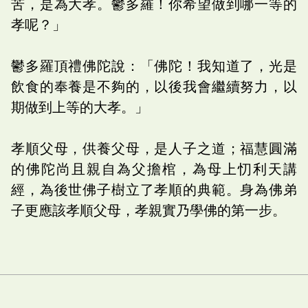
苦，是為大孝。鬱多羅！你希望做到哪一等的
孝呢？」
鬱多羅頂禮佛陀說：「佛陀！我知道了，光是
飲食的奉養是不夠的，以後我會繼續努力，以
期做到上等的大孝。」
孝順父母，供養父母，是人子之道；福慧圓滿
的佛陀尚且親自為父擔棺，為母上忉利天講
經，為後世佛子樹立了孝順的典範。身為佛弟
子更應該孝順父母，孝親實乃學佛的第一步。