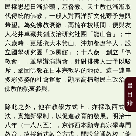
民權思想日漸抬頭，基督教、天主教也漸漸取
代傳統的佛教，一般人對西洋新文化寄予無限
希望。為免佛教衰微，高楠在校期間，便與友
人花井卓藏共創政治研究社團「龍山會」；十
六歲時，更延攬大木箕山、沖加都麿等人，設
立國學研究團「起風館」；十八歲，創立「佛
教會」，並舉辦演講會，針對排佛人士予以駁
斥，鞏固佛教在日本宗教界的地位。這一連串
多彩多姿的社會運動，顯示高楠對民主政治及
書
佛教的熱衷參與。
目
錄
除此之外，他在教學方式上，亦採取西式教
法，實施新學制，以促進教育的發展。明治十
八年（一八八五），京都西本願寺真宗學專門
教育，改採新式教育方式，開設普通教校（龍