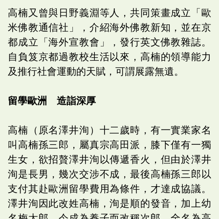
高楠又曾與日野義淵等人，共同策畫成立「歐
米佛教通信社」，介紹海外佛教新知，並在京
都成立「海外宣教會」，發行英文佛教雜誌。
自負笈京都過教校生活以來，高楠的領導能力
及推行社會運動的天賦，可謂展露無遺。
留學歐洲 造詣深厚
高楠（原名澤井洵）十二歲時，有一實業家名
叫高楠孫三郎，屬真宗高田派，膝下僅有一獨
生女，欲招贅澤井洵以傳遞香火，但由於澤井
洵是長男，幾次交涉不成，最後高楠孫三郎以
支付其赴歐洲留學費用為條件，才達成協議。
澤井洵因此改姓高楠，洵是順的發音，加上幼
名梅太郎，今成為養子而改稱次郎，全名為高