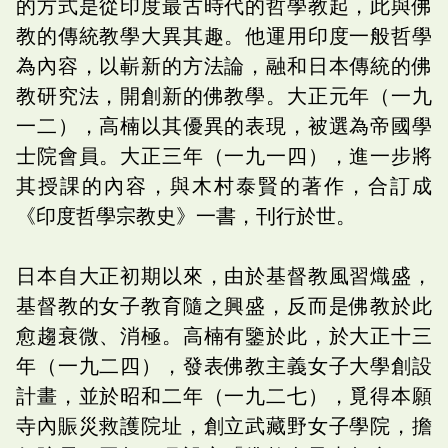
的方式是從印度最古時代的哲學教起，此與佛
教的傳統教學大異其趣。他運用印度一般哲學
為內容，以嶄新的方法論，融和日本傳統的佛
教研究法，開創新的佛教學。大正元年（一九
一二），高楠以其優異的表現，被選為帝國學
士院會員。大正三年（一九一四），進一步將
其授課的內容，與木村泰賢的著作，合訂成
《印度哲學宗教史》一書，刊行於世。
日本自大正初期以來，由於基督教風習熾盛，
基督教的女子教育隨之興盛，反而是佛教於此
愈趨衰微、消極。高楠有鑒於此，於大正十三
年（一九二四），發表佛教主義女子大學創設
計畫，並於昭和二年（一九二七），覓得本願
寺內賑災救護院址，創立武藏野女子學院，擔