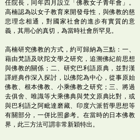
任院長，同年四月設立「佛教女子青年會」。
高楠認為以女子教育來開發母性，與佛教的慈
悲理念相通，對國家社會的進步有實質的意
義，其用心的真切，為當時社會所罕見。
高楠研究佛教的方式，約可歸納為三點：一、
藉由梵語及吠陀文學之研究，追溯佛紀前思想
與佛教的關係；二、研究巴利語原典，並對漢
譯經典作深入探討，以佛陀為中心，從事原始
佛教、根本佛教、小乘佛教之研究；三、將過
去俱舍、唯識等大乘佛典與梵文原典比對，或
與巴利語之阿毗達磨藏、印度六派哲學思想等
有關部分，一併比照參考。在當時的日本佛教
界，此三方法可謂非常新穎特出。