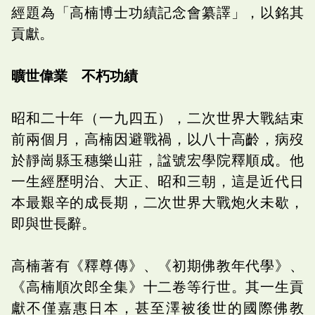
經題為「高楠博士功績記念會纂譯」，以銘其
貢獻。
曠世偉業 不朽功績
昭和二十年（一九四五），二次世界大戰結束
前兩個月，高楠因避戰禍，以八十高齡，病歿
於靜崗縣玉穗樂山莊，諡號宏學院釋順成。他
一生經歷明治、大正、昭和三朝，這是近代日
本最艱辛的成長期，二次世界大戰炮火未歇，
即與世長辭。
高楠著有《釋尊傳》、《初期佛教年代學》、
《高楠順次郎全集》十二卷等行世。其一生貢
獻不僅嘉惠日本，甚至澤被後世的國際佛教