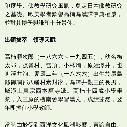
印度學、佛教學研究風氣，奠定日本佛教研究
之基礎。歐美學者歎譽高楠為漢譯佛典權威，
並對其博學與謙和十分景仰。
出類拔萃 領導天賦
高楠順次郎（一八六六～一九四五），幼名梅
太郎，號篝村、雪頂、小林洵，原姓澤井，也
叫澤井洵。慶應二年（一八六六）出生於廣島
縣御調郡八幡村素封家，為澤井觀三的長男，
屬淨土真宗西本願寺派。高楠十四歲小學畢
業，入三原的樓南舍學習漢文，成績斐然，翌
年即擔任小學教師。
當時由於受到西洋文化風潮影響，言論自由、