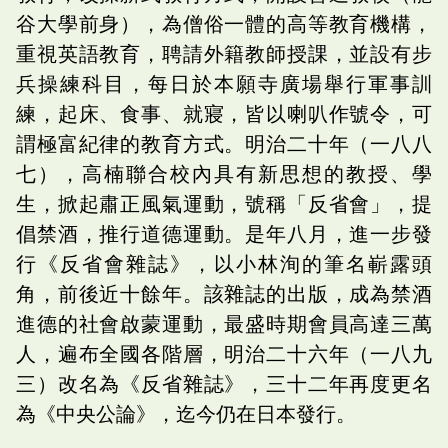
谷大學前身），為僧俗一體的高等教育機構，
重視英語教育，聘請外籍教師授課，並設有步
兵操練科目，每日於本願寺廣場舉行軍事訓
練，起床、食事、就寢，皆以喇叭作號令，可
謂極富紀律的教育方式。明治二十年（一八八
七），高楠聯合校內具有新思想的教授、學
生，掀起肅正風氣運動，號稱「反省會」，提
倡禁酒，推行道德運動。是年八月，進一步發
行《反省會雜誌》，以小林洵的筆名嶄露頭
角，前後近十餘年。該雜誌的出版，成為禁酒
進德的社會啟蒙運動，最盛時期會員高達三萬
人，遍布全國各階層，明治二十六年（一八九
三）改名為《反省雜誌》，三十二年再度更名
為《中央公論》，迄今仍在日本發行。