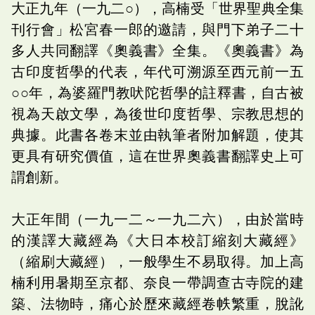
大正九年（一九二○），高楠受「世界聖典全集
刊行會」松宮春一郎的邀請，與門下弟子二十
多人共同翻譯《奧義書》全集。《奧義書》為
古印度哲學的代表，年代可溯源至西元前一五
○○年，為婆羅門教吠陀哲學的註釋書，自古被
視為天啟文學，為後世印度哲學、宗教思想的
典據。此書各卷末並由執筆者附加解題，使其
更具有研究價值，這在世界奧義書翻譯史上可
謂創新。
大正年間（一九一二～一九二六），由於當時
的漢譯大藏經為《大日本校訂縮刻大藏經》
（縮刷大藏經），一般學生不易取得。加上高
楠利用暑期至京都、奈良一帶調查古寺院的建
築、法物時，痛心於歷來藏經卷帙繁重，脫訛