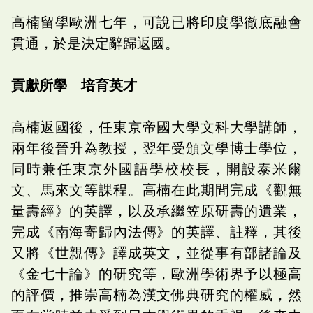
高楠留學歐洲七年，可說已將印度學徹底融會
貫通，於是決定辭歸返國。
貢獻所學 培育英才
高楠返國後，任東京帝國大學文科大學講師，
兩年後晉升為教授，翌年受頒文學博士學位，
同時兼任東京外國語學校校長，開設泰米爾
文、馬來文等課程。高楠在此期間完成《觀無
量壽經》的英譯，以及承繼笠原研壽的遺業，
完成《南海寄歸內法傳》的英譯、註釋，其後
又將《世親傳》譯成英文，並從事有部諸論及
《金七十論》的研究等，歐洲學術界予以極高
的評價，推崇高楠為漢文佛典研究的權威，然