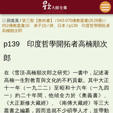
回首頁 /
第三類【教科書】 /
043-070佛教叢書(共28冊) /
052佛教叢書10 弟子(3) /
肆、日本 /
p139 印度哲學開拓者
高楠順次郎
p139 印度哲學開拓者高楠順次
郎
在《雪頂‧高楠順次郎之研究》一書中，記述著
高楠一生對教育與文化的不朽貢獻。其中大正
十一年（一九二二）至昭和十六年（一九四
一）約二十年間，他傾全力於《奧義書》、
《大正新修大藏經》、《南傳大藏經》等三大
叢書之編纂，因而造就不少碩學人才，並帶動