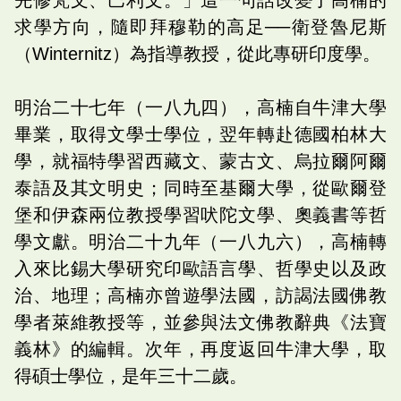
求學方向，隨即拜穆勒的高足──衛登魯尼斯
（Winternitz）為指導教授，從此專研印度學。
明治二十七年（一八九四），高楠自牛津大學
畢業，取得文學士學位，翌年轉赴德國柏林大
學，就福特學習西藏文、蒙古文、烏拉爾阿爾
泰語及其文明史；同時至基爾大學，從歐爾登
堡和伊森兩位教授學習吠陀文學、奧義書等哲
學文獻。明治二十九年（一八九六），高楠轉
入來比錫大學研究印歐語言學、哲學史以及政
治、地理；高楠亦曾遊學法國，訪謁法國佛教
學者萊維教授等，並參與法文佛教辭典《法寶
義林》的編輯。次年，再度返回牛津大學，取
得碩士學位，是年三十二歲。