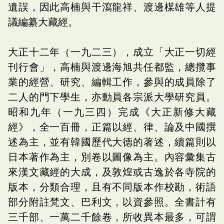
遺誤，因此高楠與干瀉龍祥、渡邊楳雄等人提
議編纂大藏經。
大正十二年（一九二三），成立「大正一切經
刊行會」，高楠與渡邊海旭共任都監，總攬事
業的經營、研究、編輯工作，參與的成員除了
二人的門下學生，亦動員各宗派大學研究員。
昭和九年（一九三四）完成《大正新修大藏
經》，全一百冊，正篇以經、律、論及中國撰
述為主，並有韓國歷代大德的著述，續篇則以
日本著作為主，別卷以圖像為主。內容彙集古
來漢文藏經的大成，及敦煌或古逸於各寺院的
版本，分類合理，且有不同版本作校勘，術語
部分附註梵文、巴利文，以資參照。全書計有
三千部、一萬二千餘卷，所收異本最多，可謂