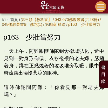
回首頁 /
第三類【教科書】 /
043-070佛教叢書(共28冊) /
048佛教叢書6 佛陀(1) /
第四章 精進 /
p163 少壯當努力
p163 少壯當努力
一天上午，阿難跟隨佛陀到舍衛城弘化，途中
見到一對身形佝僂、衣衫襤褸的老夫婦，瑟縮
著身，蹲在正燃燒著的垃圾堆旁取暖，眼中不
書
時流露出悽愴悲涼的眼神。
目
錄
這時佛陀問阿難：「你看見那一對老夫婦
嗎？」