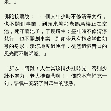
果。」
佛陀接著說：「一個人年少時不修清淨梵行，
也不開創事業，到頭來就如老鵠鳥棲止在空
池，死守著池子，了度殘生；盛壯時不修清淨
梵行，也不開創事業，到如今只有拖著彎曲如
弓的身形，淒涼地度過晚年，徒然追憶昔日的
風光而不勝唏噓。」
「所以，阿難！人生當珍惜少壯時光，否則少
壯不努力，老大徒傷悲啊！」佛陀不忘補充一
句，語氣中充滿了對眾生的悲愍。