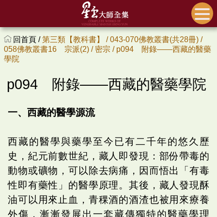
回首頁 /
第三類【教科書】 /
043-070佛教叢書(共28冊) /
058佛教叢書16 宗派(2) /
密宗 /
p094 附錄——西藏的醫藥
學院
p094 附錄——西藏的醫藥學院
一、西藏的醫學源流
西藏的醫學與藥學至今已有二千年的悠久歷
史，紀元前數世紀，藏人即發現：部份帶毒的
動物或礦物，可以除去病痛，因而悟出「有毒
性即有藥性」的醫學原理。其後，藏人發現酥
油可以用來止血，青稞酒的酒渣也被用來療養
外傷，漸漸發展出一套藏傳獨特的醫藥學理