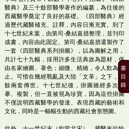
醫典》及三十餘部醫學著作的編纂，為往後的
西藏醫學奠定了良好的基礎。《四部醫典》經
過歷代藏醫補充、註釋，內容日漸充實。到了
十七世紀末葉，由第司‧桑結嘉措整理，並刊印
成書，內容由此固定。第司‧桑結嘉措還製作了
一套《四部醫典系列掛圖》，以為圖解之用，
共計七十九幅，採用許多生活典故為題材，係
由名家繪圖、著色；細微、精緻，令人歎為觀
書
止。可惜在幾經戰亂及大陸「文革」之下，僅
目
錄
餘兩套傳世。十七世紀後，掛圖雖經多次臨
摹、複製，但一直被視為珍寶，因為這些掛圖
不僅說明西藏醫學的發達、表現西藏的藝術和
文化，同時是一幅幅生動的西藏社會形態圖。
此外，十一世紀末（約當北宋），藏醫米拉恰