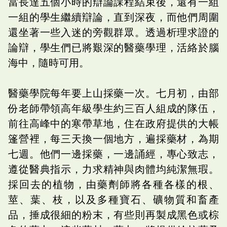
當長達五個小時的辯論課程結束後，還有一組
一組的學生繼續辯論，直到深夜，而他們周圍
還坐著一些入迷的旁觀群眾。透過析理求證的
論辯，學生們已將艱深的醫藥學理，活絡於腦
海中，隨時可用。
醫藥學院每年要上山採藥一次。七月初，由部
份老師帶領高年級學生約三百人組成的隊伍，
前往高峰中的寒帶草地，住在政府提供的大帳
篷營裡，每三天換一個地方，遍採藥材，為期
七週。他們一邊採藥，一邊誦經，專心致志，
遵從醫典指示，力求精神與肉體均純潔無瑕。
採回去的植物，由藥劑師將各種各樣的根、
莖、葉、枝，以及多種寶石、礦物質和畜產
品，捶成很細的粉末，有些則再製成黑色或棕