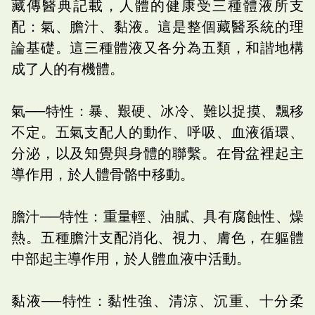
藏傳醫典記載，人體的健康受三種體液所支
配：氣、膽汁、黏液。這是整個藏醫系統的理
論基礎。這三種體液又各分為五類，和諧地構
成了人的有機體。
氣──特性：暴、艱硬、冰冷、難以捉摸、飄移
不定。五氣支配人的動作、呼吸、血液循環、
分泌，以及知覺與身體的聯繫。在骨盆裡起主
導作用，於人體骨骼中移動。
膽汁──特性：重量輕、油膩、具有腐蝕性、燥
熱。五種膽汁支配消化、視力、膚色，在軀體
中部起主導作用，於人體血液中活動。
黏液──特性：黏性強、清涼、沉重、十分柔