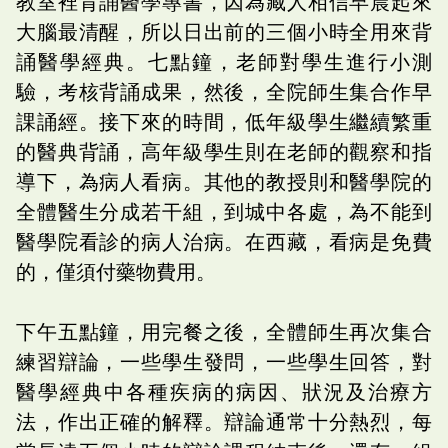
教室裡背誦醫學專書，因為藏人相信早晨起來
大腦最清醒，所以日出前的三個小時全用來背
誦醫學經典。七點鐘，老師對學生進行小測
驗，考核背誦成果，然後，全院師生集合作早
課誦經。接下來的時間，低年級學生繼續繁重
的醫典背誦，高年級學生則在老師的觀察和指
導下，為病人看病。其他的教授則和醫學院的
全體醫生分成若干組，到城中各處，為不能到
醫學院看診的病人治病。在西藏，看病是免費
的，僅須付藥物費用。
下午五點鐘，用完餐之後，全體師生再次集合
練習辯論，一些學生發問，一些學生回答，對
醫學經典中各種疾病的病因、狀況及治療方
法，作出正確的解釋。辯論通常十分熱烈，每