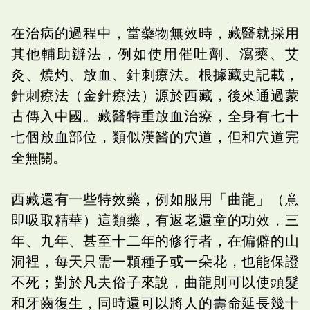
在治病的過程中，當藥物無效時，藏醫就採用
其他輔助辦法，例如使用催吐劑、瀉藥、艾
灸、燒灼、放血、針刺療法。根據藏史記載，
針刺療法（金針療法）源於西藏，後來通過蒙
古傳入中國。藏醫特重放血治療，全身有七十
七個放血部位，類似漢醫的穴道，但和穴道完
全無關。
西藏還有一些特效藥，例如服用「曲龍」（意
即吸取精華）這類藥，有返老還童的功效，三
年、九年、甚至十二年的修行者，在偏僻的山
洞裡，每天只需一顆種子或一朵花，也能保證
不死；對於凡夫俗子來說，曲龍則可以使頭髮
和牙齒復生，同時還可以將人的壽命延長幾十