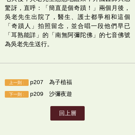
驚訝，直呼：「簡直是個奇蹟！」兩個月後，
吳老先生出院了，醫生、護士都爭相和這個
「奇蹟人」拍照留念，並合唱一段他們早已
「耳熟能詳」的「南無阿彌陀佛」的七音佛號
為吳老先生送行。
p207 為子植福
上一則 :
p209 沙彌夜遊
下一則 :
回上層