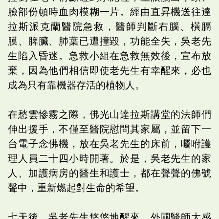
臉部份頓時血肉模糊一片。經由直昇機送往達
拉斯派克蘭醫院急救，醫師判斷右腦、橫膈
膜、脾臟、肺葉已遭撞毀，功能全失，吳老先
生陷入昏迷。急救小組在急救無效後，宣布放
棄，因為他們相信即使老先生有幸醒來，必也
成為只有靠機器存活的植物人。
在愁雲慘霧之際，佛光山達拉斯講堂的法師們
伸出援手，不僅至醫院慰問其家屬，並留下一
台電子念佛機，放在吳老先生的床前，囑咐護
理人員二十四小時開著。於是，吳老先生的家
人、加護病房的醫生和護士，都在聲聲的佛號
聲中，重新燃起對生命的希望。
七天後，吳老先生悠悠地醒來，外國醫師大感