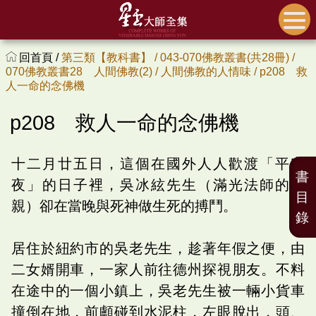
回首頁 /
第三類【教科書】 /
043-070佛教叢書(共28冊) /
070佛教叢書28 人間佛教(2) /
人間佛教的人情味 /
p208 救
人一命的念佛機
p208 救人一命的念佛機
十二月廿五日，這個在國外人人歡渡「平安
書
夜」的日子裡，吳冰絃先生（滿光法師的父
目
親）卻在當晚與死神做生死的搏鬥。
錄
居住於紐約市的吳老先生，趁著年假之便，由
二女婿開車，一家人前往德州探視朋友。不料
在途中的一個小鎮上，吳老先生被一輛小貨車
撞倒在地，前顱碰到水泥柱，左眼脫出，頭、